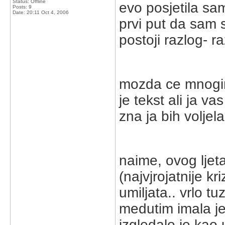
Status: Offline
evo posjetila sam
Posts: 9
Date:
20:11 Oct 4, 2006
prvi put da sam s
postoji razlog- ra
mozda ce mnogima
je tekst ali ja v
zna ja bih voljela
naime, ovog ljeta
(najvjrojatnije k
umiljata.. vrlo t
medutim imala je
izgledalo je kao 