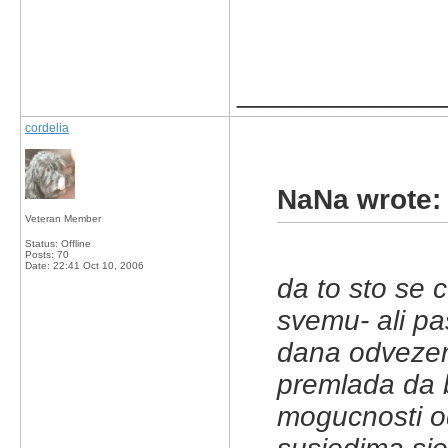
_____________
cordelia
NaNa wrote:
Veteran Member
Status: Offline
Posts: 70
Date:
22:41 Oct 10, 2006
da to sto se
svemu- ali pas
dana odvezen 
premlada da bi
mogucnosti odv