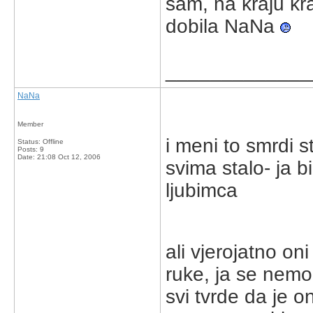
sam, na kraju kr
dobila NaNa
_____________
NaNa
Member
i meni to smrdi s
Status: Offline
Posts: 9
Date:
21:08 Oct 12, 2006
svima stalo- ja b
ljubimca
ali vjerojatno o
ruke, ja se nemo
svi tvrde da je o