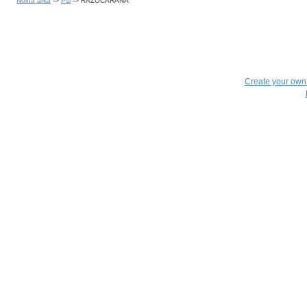
Noina arka
->
Psi
->
RAZOCARANA
Create your ow