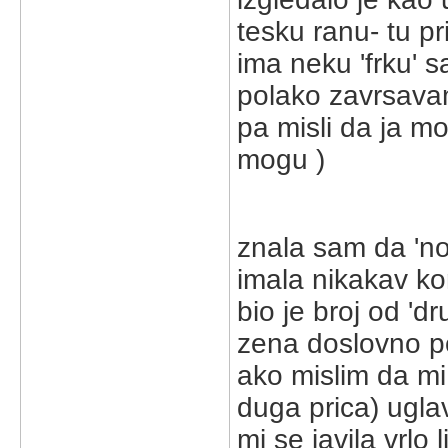
tesku ranu- tu p
ima neku 'frku' 
polako zavrsavam
pa misli da ja mog
mogu )
znala sam da 'no
imala nikakav kon
bio je broj od 'd
zena doslovno po
ako mislim da mi
duga prica) ugla
mi se javila vrlo 