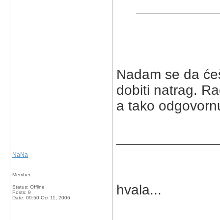
Nadam se da ćeš 
dobiti natrag. R
a tako odgovorn
_____________
NaNa
Member
hvala...
Status: Offline
Posts: 9
Date:
09:50 Oct 11, 2006