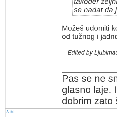
takoder zeljn
se nadat da 
Možeš udomiti ko
od tužnog i jadn
-- Edited by Ljubima
_____________
Pas se ne s
glasno laje.
dobrim zato š
Anjich