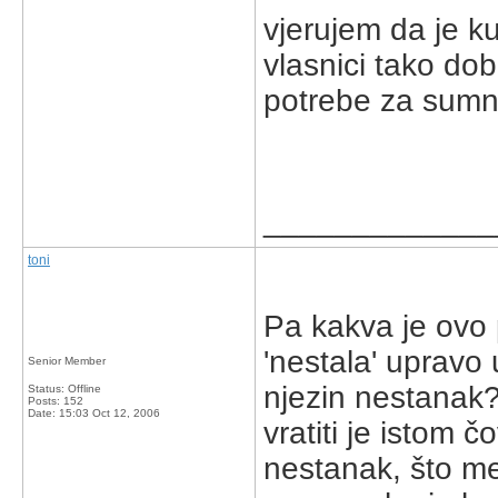
vjerujem da je k
vlasnici tako do
potrebe za sumn
_____________
toni
Pa kakva je ovo p
'nestala' upravo u
Senior Member
njezin nestanak?
Status: Offline
Posts: 152
Date:
15:03 Oct 12, 2006
vratiti je istom čo
nestanak, što men