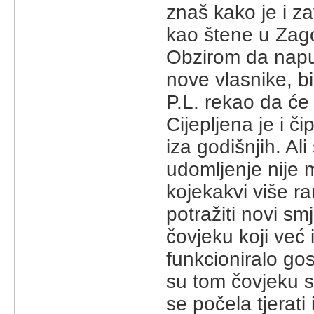
znaš kako je i z
kao štene u Zago
Obzirom da napu
nove vlasnike, b
P.L. rekao da će
Cijepljena je i či
iza godišnjih. Ali
udomljenje nije m
kojekakvi više ra
potražiti novi sm
čovjeku koji već
funkcioniralo go
su tom čovjeku s
se počela tjerati 