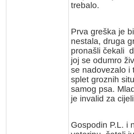
trebalo.
Prva greška je bi
nestala, druga gr
pronašli čekali 
joj se odumro ži
se nadovezalo i 
splet groznih sit
samog psa. Mlad
je invalid za cijel
Gospodin P.L. i 