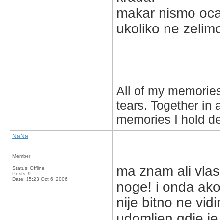
makar nismo ocar
ukoliko ne zelimo
_____________
All of my memories
tears. Together in 
memories I hold de
NaNa
Member
ma znam ali vlas
Status: Offline
Posts: 9
Date:
15:23 Oct 6, 2006
noge! i onda ako
nije bitno ne vid
udomljen gdje je 