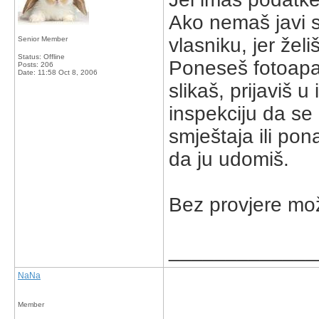
Ako nemaš javi s
vlasniku, jer želi
Senior Member
Status: Offline
Poneseš fotoapar
Posts: 206
Date:
11:58 Oct 8, 2006
slikaš, prijaviš 
inspekciju da s
smještaja ili po
da ju udomiš.
Bez provjere mo
_____________
NaNa
Member