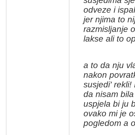
susjedima sj
odveze i ispa
jer njima to n
razmisljanje o
lakse ali to o
a to da nju v
nakon povratk
susjedi' rekli
da nisam bila
uspjela bi ju 
ovako mi je os
pogledom a on