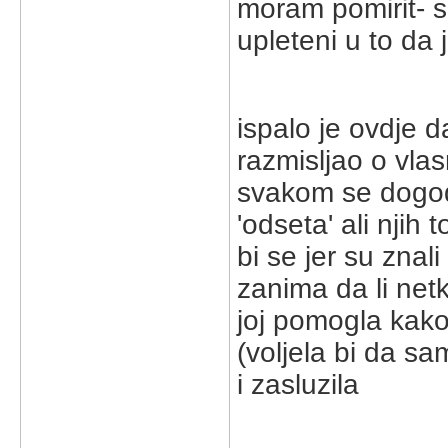
moram pomirit- 
upleteni u to da
ispalo je ovdje d
razmisljao o vla
svakom se dogodi
'odseta' ali njih 
bi se jer su znal
zanima da li net
joj pomogla kako
(voljela bi da sa
i zasluzila