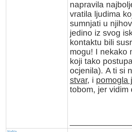
napravila najbolj
vratila ljudima ko
sumnjati u njihov
jedino iz svog i
kontaktu bili sus
mogu! I nekako mi
koji tako postupa
ocjenila). A ti s
stvar
, i
pomogla j
tobom, jer vidim 
_____________
NaNa