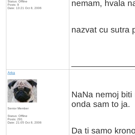
nemam, hvala na 
Status: Offline
Posts: 9
Date:
13:21 Oct 8, 2006
nazvat cu sutra 
_____________
Arka
NaNa nemoj biti 
onda sam to ja.
Senior Member
Status: Offline
Posts: 291
Date:
21:05 Oct 8, 2006
Da ti samo krono