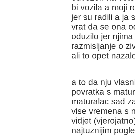
bi vozila a moji r
jer su radili a 
vrat da se ona od
oduzilo jer njima
razmisljanje o zi
ali to opet nazalo
a to da nju vlas
povratka s matural
maturalac sad za
vise vremena s nj
vidjet (vjerojatno
najtuznijim pogle