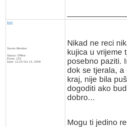
_____________
toni
Nikad ne reci nika
Senior Member
kujica u vrijeme 
Status: Offline
posebno paziti. 
Posts: 152
Date:
12:23 Oct 13, 2006
dok se tjerala, 
kraj, nije bila p
dogoditi ako bud
dobro...
Mogu ti jedino r