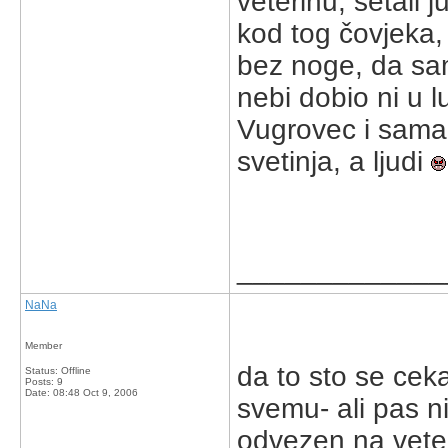
veterinu, šetali j
kod tog čovjeka, 
bez noge, da sam
nebi dobio ni u 
Vugrovec i sama 
svetinja, a ljudi
_____________
NaNa
Member
da to sto se cek
Status: Offline
Posts: 9
Date:
08:48 Oct 9, 2006
svemu- ali pas ni
odvezen na veter