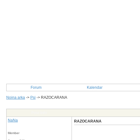
Forum
Kalendar
Noina arka
->
Psi
->
RAZOCARANA
Post Info
NaNa
RAZOCARANA
Member