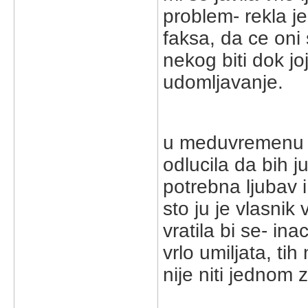
problem- rekla j
faksa, da ce oni
nekog biti dok jo
udomljavanje.
u meduvremenu j
odlucila da bih 
potrebna ljubav i
sto ju je vlasnik 
vratila bi se- ina
vrlo umiljata, ti
nije niti jednom z