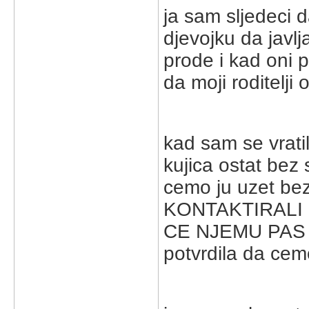
ja sam sljedeci d
djevojku da javl
prode i kad oni 
da moji roditelji 
kad sam se vrati
kujica ostat bez 
cemo ju uzet be
KONTAKTIRALI (
CE NJEMU PAS B
potvrdila da cemo