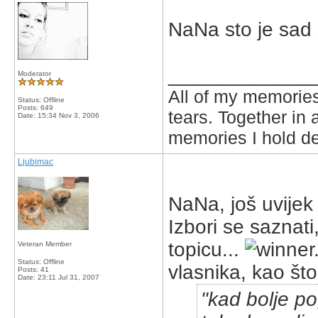
NaNa sto je sad
_____________
Moderator
All of my memories
Status: Offline
Posts: 649
tears. Together in 
Date:
15:34 Nov 3, 2006
memories I hold de
Ljubimac
NaNa, još uvijek
Izbori se saznati
topicu...
Veteran Member
Status: Offline
vlasnika, kao što
Posts: 41
Date:
23:11 Jul 31, 2007
kad bolje po