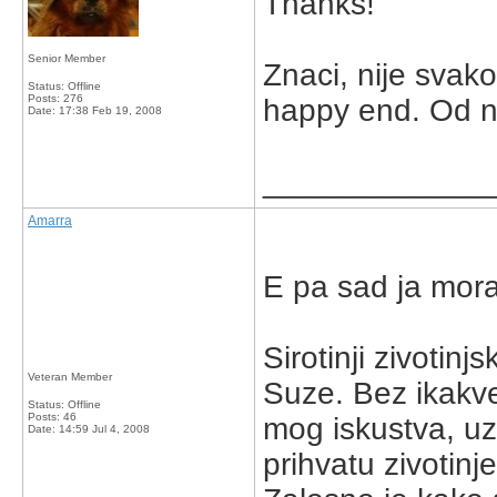
Thanks!
Senior Member
Znaci, nije svak
Status: Offline
Posts: 276
happy end. Od ne
Date:
17:38 Feb 19, 2008
_____________
Amarra
E pa sad ja mora
Sirotinji zivotin
Veteran Member
Suze. Bez ikakv
Status: Offline
Posts: 46
mog iskustva, u
Date:
14:59 Jul 4, 2008
prihvatu zivotinj