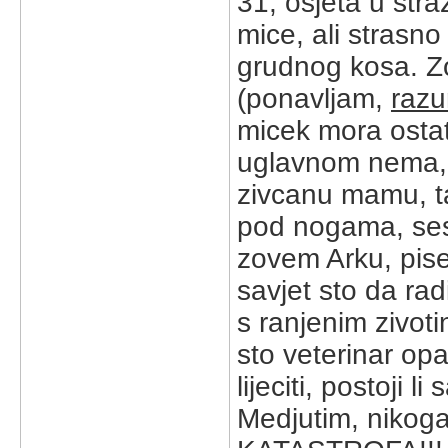
31, osjeta u str
mice, ali strasno
grudnog kosa. Z
(ponavljam,
raz
micek mora osta
uglavnom nema, i
zivcanu mamu, ta
pod nogama, ses
zovem Arku, pise
savjet sto da rad
s ranjenim zivot
sto veterinar opa
lijeciti, postoji l
Medjutim, nikog