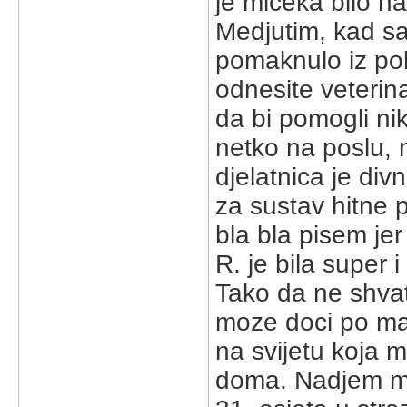
je miceka bilo na
Medjutim, kad sa
pomaknulo iz pol
odnesite veterin
da bi pomogli n
netko na poslu,
djelatnica je div
za sustav hitne 
bla bla pisem je
R. je bila super i
Tako da ne shvati
moze doci po ma
na svijetu koja m
doma. Nadjem ma