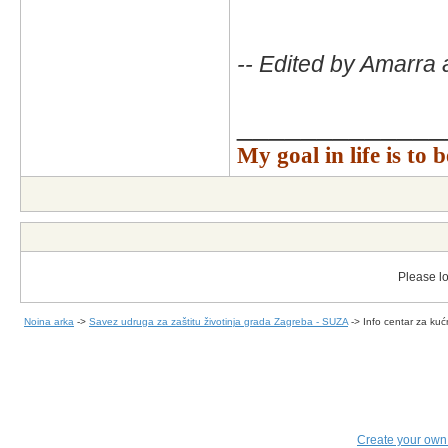
-- Edited by Amarra 
_____________
My goal in life is to
Please lo
Noina arka
->
Savez udruga za zaštitu životinja grada Zagreba - SUZA
->
Info centar za kuć
Create your ow