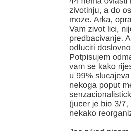
44 nema ovlasti i
zivotinju, a do o
moze. Arka, opr
Vam zivot lici, ni
predbacivanje. A
odluciti doslovno
Potpisujem odma
vam se kako rijes
u 99% slucajeva 
nekoga poput me
senzacionalistic
(jucer je bio 3/7
nekako reorganizi