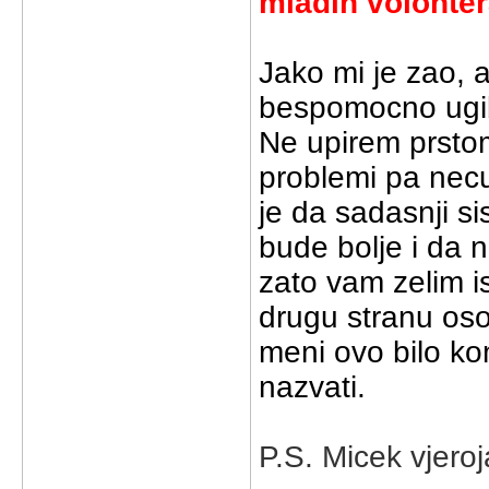
mladih volontera
Jako mi je zao, 
bespomocno ugiba
Ne upirem prstom
problemi pa necu
je da sadasnji s
bude bolje i da na
zato vam zelim isp
drugu stranu oso
meni ovo bilo ko
nazvati.
P.S. Micek vjeroj