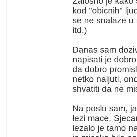
Zalosno je kako 
kod "obicnih" lju
se ne snalaze u 
itd.)
Danas sam doziv
napisati je dobro
da dobro promisli
netko naljuti, on
shvatiti da ne mi
Na poslu sam, ja
lezi mace. Sjeca
lezalo je tamo n