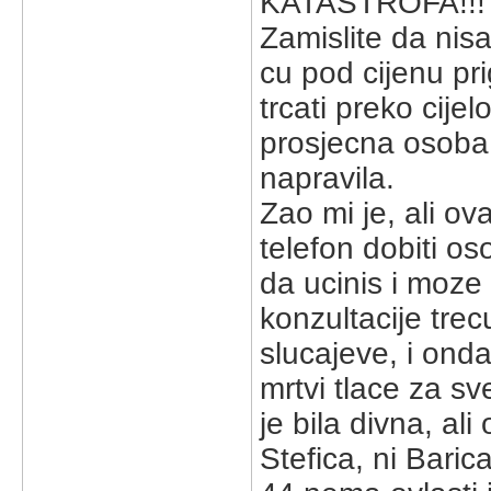
KATASTROFA!!!
Zamislite da nis
cu pod cijenu pri
trcati preko cije
prosjecna osoba,
napravila.
Zao mi je, ali o
telefon dobiti os
da ucinis i moze 
konzultacije tre
slucajeve, i onda 
mrtvi tlace za sv
je bila divna, al
Stefica, ni Baric