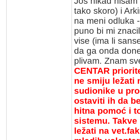
Jos nikad nisam
tako skoro) i Ark
na meni odluka -
puno bi mi znaci
vise (ima li san
da ga onda done
plivam. Znam sve
CENTAR priorite
ne smiju ležati
sudionike u pro
ostaviti ih da 
hitna pomoć i 
sistemu. Takve
ležati na vet.f