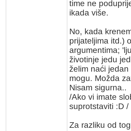
time ne poduprijet
ikada više.
No, kada krenem d
prijateljima itd.
argumentima; 'ljud
životinje jedu jed
želim naći jedan 
mogu. Možda zato
Nisam sigurna..
/Ako vi imate sl
suprotstaviti :D /
Za razliku od tog