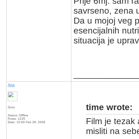
Prije 6mj. sam rad
savrseno, zena u
Da u mojoj veg p
esencijalnih nutr
situacija je upra
_____________
Ana
time wrote:
Guru
Status: Offline
Film je tezak
Posts: 1235
Date:
15:00 Feb 28, 2008
misliti na seb