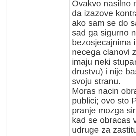
Ovakvo nasilno n
da izazove kontr
ako sam se do sa
sad ga sigurno n
bezosjecajnima i 
necega clanovi z
imaju neki stupan
drustvu) i nije b
svoju stranu.
Moras nacin obra
publici; ovo sto 
pranje mozga si
kad se obracas v
udruge za zastitu