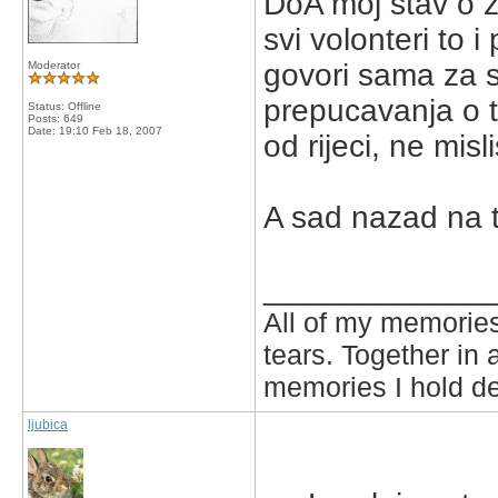
DoA moj stav o zi
svi volonteri to i
govori sama za s
Moderator
prepucavanja o t
Status: Offline
Posts: 649
Date:
19:10 Feb 18, 2007
od rijeci, ne misli
A sad nazad na 
_____________
All of my memories
tears. Together in 
memories I hold de
ljubica