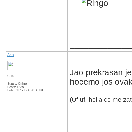
_____________
Ana
Jao prekrasan je
Guru
hocemo jos ovakv
Status: Offline
Posts: 1235
Date:
20:17 Feb 28, 2008
(Uf uf, hella ce me za
_____________