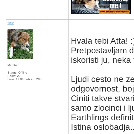
time
Hvala tebi Atta! :
Pretpostavljam da
iskoristi ju, neka
Member
Status: Offline
Posts: 23
Ljudi cesto ne zel
Date:
11:04 Feb 28, 2008
odgovornost, boj
Ciniti takve st
samo zlocinci i l
Earthlings definit
Istina oslobadja..