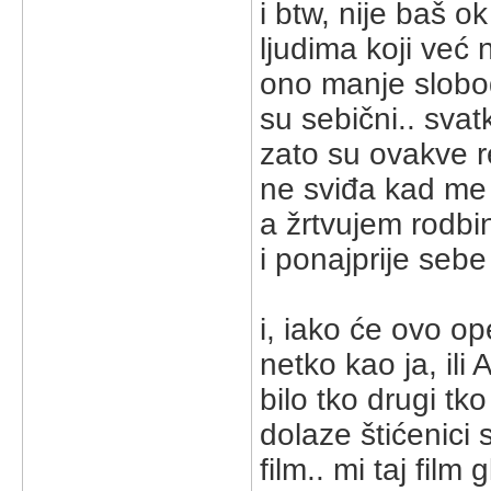
i btw, nije baš o
ljudima koji već 
ono manje slobod
su sebični.. sva
zato su ovakve re
ne sviđa kad me
a žrtvujem rodbi
i ponajprije sebe 
i, iako će ovo ope
netko kao ja, ili 
bilo tko drugi t
dolaze štićenici
film.. mi taj fil