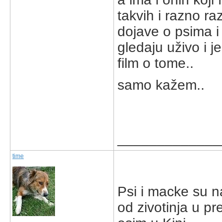
takvih i razno ra
dojave o psima i
gledaju uživo i 
film o tome..
samo kažem..
_____________
time
Psi i macke su n
od zivotinja u pr