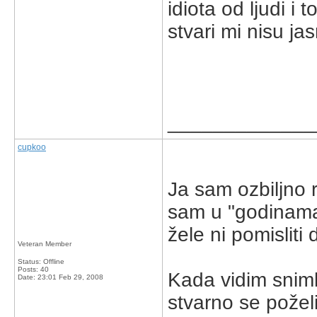
idiota od ljudi i
stvari mi nisu jas
_____________
cupkoo
Ja sam ozbiljno r
sam u "godinama u
žele ni pomislit
Veteran Member
Status: Offline
Posts: 40
Kada vidim snimke,
Date:
23:01 Feb 29, 2008
stvarno se poželi