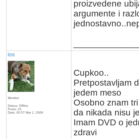
proizvedene ubij
argumente i razlo
jednostavno..ne
_____________
time
Cupkoo..
Pretpostavljam d
jedem meso
Member
Osobno znam tri 
Status: Offline
Posts: 23
da nikada nisu j
Date:
00:57 Mar 1, 2008
Imam DVD o jedno
zdravi