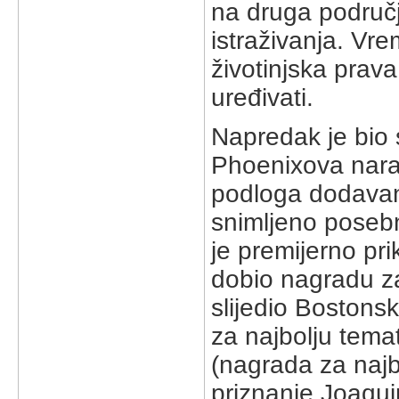
na druga područj
istraživanja. Vr
životinjska prava
uređivati.
Napredak je bio 
Phoenixova narac
podloga dodavan
snimljeno posebn
je premijerno pri
dobio nagradu za
slijedio Bostonsk
za najbolju tema
(nagrada za najb
priznanje Joaqui