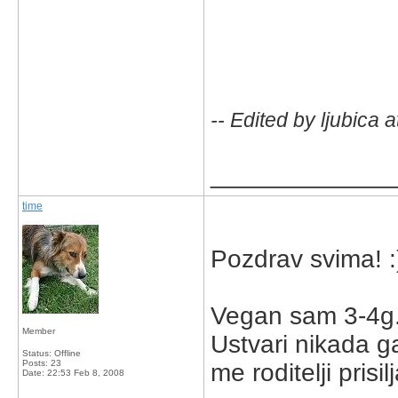
-- Edited by ljubica 
_____________
time
Pozdrav svima! :
Vegan sam 3-4g.
Member
Ustvari nikada ga
Status: Offline
Posts: 23
me roditelji prisil
Date:
22:53 Feb 8, 2008