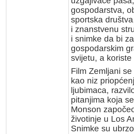
uzgajivače pasa, 
gospodarstva, ob
sportska društva
i znanstvenu stru
i snimke da bi z
gospodarskim gr
svijetu, a korist
Film Zemljani se
kao niz priopćenj
ljubimaca, razvi
pitanjima koja se
Monson započeo 
životinje u Los 
Snimke su ubrzo 