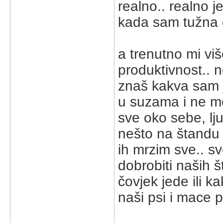
realno.. realno j
kada sam tužna 
a trenutno mi viš
produktivnost.. 
znaš kakva sam j
u suzama i ne mo
sve oko sebe, lju
nešto na štandu i
ih mrzim sve.. sv
dobrobiti naših š
čovjek jede ili k
naši psi i mace pr