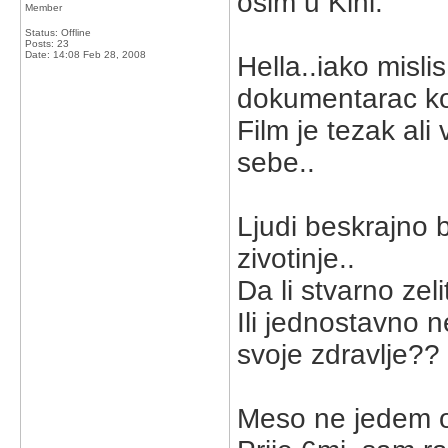
osim u Kini.
Member
Status: Offline
Posts: 23
Date:
14:08 Feb 28, 2008
Hella..iako misli
dokumentarac koj
Film je tezak ali
sebe..
Ljudi beskrajno b
zivotinje..
Da li stvarno zel
Ili jednostavno n
svoje zdravlje??
Meso ne jedem o