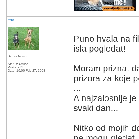
Atta
Puno hvala na fi
isla pogledat!
Senior Member
Status: Offline
Moram priznat da
Posts: 233
Date:
19:00 Feb 27, 2008
prizora za koje 
...
A najzalosnije je
svaki dan...
Nitko od mojih do
ne mogu gledat..