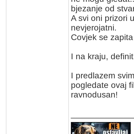
bjezanje od stvar
A svi oni prizori 
nevjerojatni.
Covjek se zapita 
I na kraju, defin
I predlazem svima
pogledate ovaj f
ravnodusan!
_____________