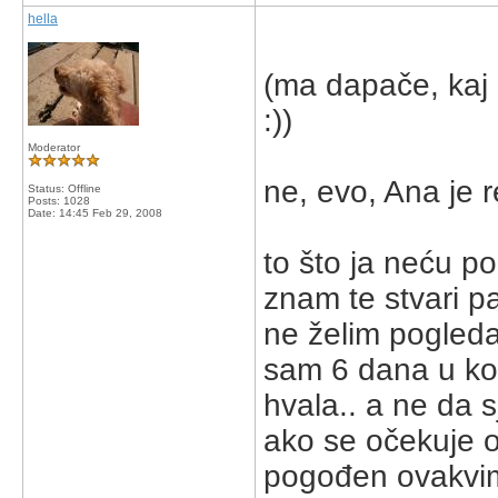
hella
(ma dapače, kaj bi
:))
Moderator
ne, evo, Ana je r
Status: Offline
Posts: 1028
Date:
14:45 Feb 29, 2008
to što ja neću pog
znam te stvari pa
ne želim pogledat
sam 6 dana u kom
hvala.. a ne da s
ako se očekuje od
pogođen ovakvim 