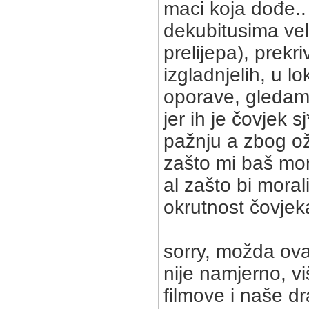
maci koja dođe.. 
dekubitusima vel
prelijepa), prekr
izgladnjelih, u l
oporave, gledamo
jer ih je čovjek 
pažnju a zbog oži
zašto mi baš mor
al zašto bi mora
okrutnost čovje
sorry, možda ova
nije namjerno, v
filmove i naše d