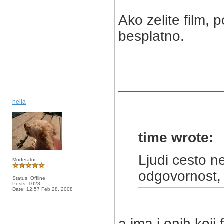
Ako zelite film, 
besplatno.
_____________
hella
time wrote:
Ljudi cesto ne
Moderator
odgovornost, 
Status: Offline
Posts: 1028
Date:
12:57 Feb 28, 2008
a ima i onih koji 