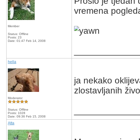
Proslo je tjedan
vremena pogledat
Member
Status: Offline
Posts: 23
Date:
01:47 Feb 14, 2008
_____________
hella
ja nekako oklije
zlostavljanih živo
Moderator
_____________
Status: Offline
Posts: 1028
Date:
09:36 Feb 15, 2008
Atta