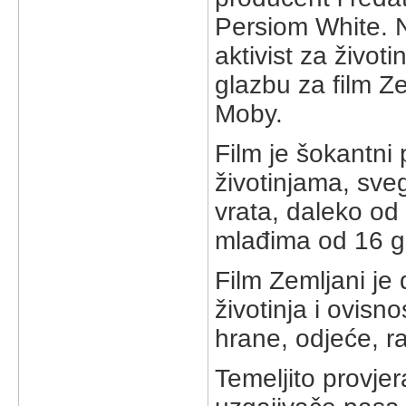
Persiom White. N
aktivist za život
glazbu za film Ze
Moby.
Film je šokantni
životinjama, sve
vrata, daleko od
mlađima od 16 g
Film Zemljani je
životinja i ovisn
hrane, odjeće, r
Temeljito provje