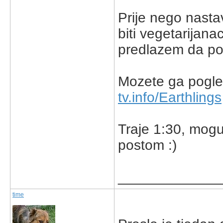
Prije nego nasta
biti vegetarijanac
predlazem da pog
Mozete ga pogled
tv.info/Earthlings
Traje 1:30, mogu
postom :)
_____________
time