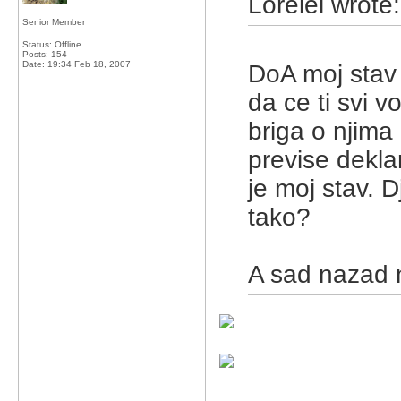
Lorelei wrote:
Senior Member
Status: Offline
Posts: 154
Date:
19:34 Feb 18, 2007
DoA moj stav 
da ce ti svi v
briga o njima
previse dekla
je moj stav. D
tako?
A sad nazad 