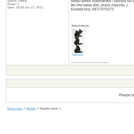
šetnju preko Vukovarske i završila na
Status: Offline
Posts: 2
tko ima takav dan, prava zvijezda :)
Date:
18:39 Jun 27, 2012
Kontakt broj: 097/7970275
Attachments
View image
__________________
Please lo
Noina arka
->
Mačke
->
Klupko sreće :)