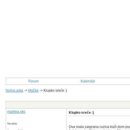
Forum
Kalendar
Noina arka
->
Mačke
->
Klupko sreće :)
Post Info
martina pkc
Klupko sreće :)
Newbie
Ova mala zaigrana curica traži dom pun l