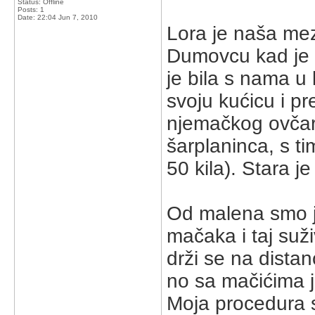
Status: Offline
Posts: 1
Date:
22:04 Jun 7, 2010
Lora je naša mez
Dumovcu kad je b
je bila s nama u 
svoju kućicu i pr
njemačkog ovčara 
šarplaninca, s t
50 kila). Stara je
Od malena smo ju 
mačaka i taj suž
drži se na distan
no sa mačićima je 
Moja procedura 