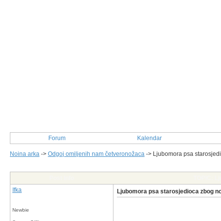
Forum
Kalendar
Noina arka
->
Odgoj omiljenih nam četveronožaca
->
Ljubomora psa starosjedi
Post Info
TOPIC: Lj
Ifka
Ljubomora psa starosjedioca zbog no
Newbie