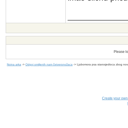
_____________
Please lo
Noina arka
->
Odgoj omiljenih nam četveronožaca
->
Ljubomora psa starosjedioca zbog novo
Create your ow