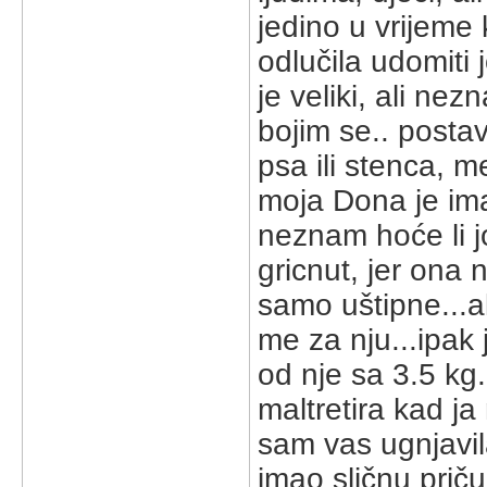
jedino u vrijeme 
odlučila udomiti 
je veliki, ali ne
bojim se.. posta
psa ili stenca, m
moja Dona je ima
neznam hoće li j
gricnut, jer ona n
samo uštipne...al
me za nju...ipak 
od nje sa 3.5 kg
maltretira kad ja
sam vas ugnjavila 
imao sličnu priču