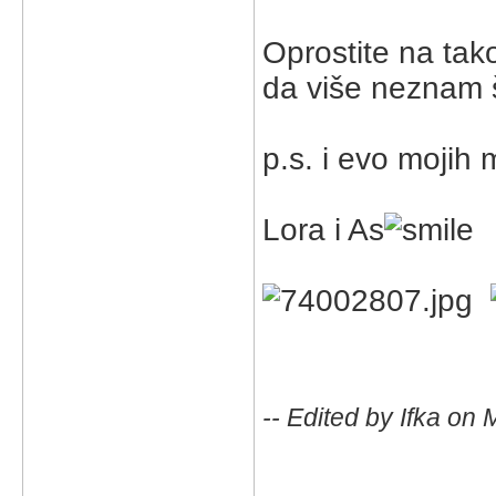
Oprostite na tak
da više neznam š
p.s. i evo mojih
Lora i As
-- Edited by Ifka o
_____________