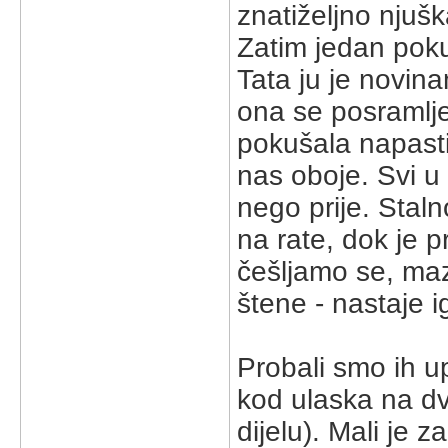
znatiželjno njuška
Zatim jedan poku
Tata ju je novina
ona se posramlje
pokušala napasti 
nas oboje. Svi u 
nego prije. Stal
na rate, dok je 
češljamo se, maz
štene - nastaje i
Probali smo ih u
kod ulaska na dv
dijelu). Mali je z