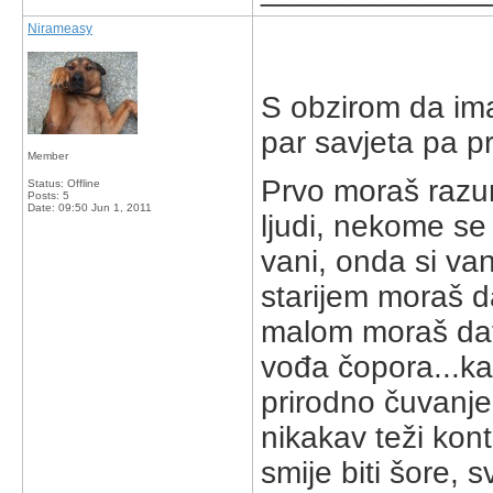
Nirameasy
S obzirom da imam
par savjeta pa p
Member
Prvo moraš razumi
Status: Offline
Posts: 5
Date:
09:50 Jun 1, 2011
ljudi, nekome se
vani, onda si van
starijem moraš da
malom moraš dat d
vođa čopora...ka
prirodno čuvanje 
nikakav teži kon
smije biti šore, s