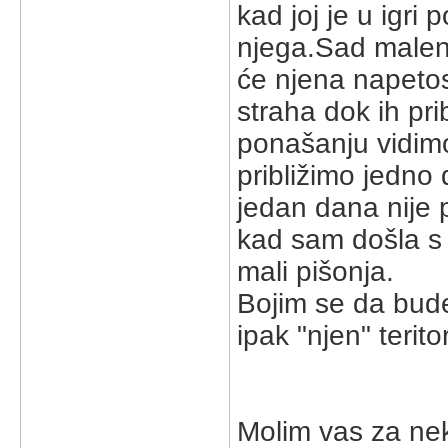
kad joj je u igri
njega.Sad malen
će njena napetos
straha dok ih p
ponašanju vidimo
približimo jedno
jedan dana nije 
kad sam došla s 
mali pišonja.
Bojim se da bude
ipak "njen" teritori
Molim vas za nek