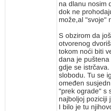
na dlanu nosim do
dok ne prohodaju
može,al "svoje" n
S obzirom da još
otvorenog dvorišt
tokom noći biti 
dana je puštena
gdje se istrčava. 
slobodu. Tu se ig
omeđen susjednim
"prek ograde" s 
najboljoj pozicij
I bilo je tu njiho