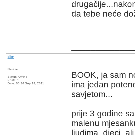
drugačije...nako
da tebe neće doži
_____________
kike
Newbie
BOOK, ja sam nov
Status: Offline
Posts: 1
ima jedan poten
Date:
00:34 Sep 19, 2011
savjetom...
prije 3 godine s
malenu mjesanku 
ljudima, djeci, a