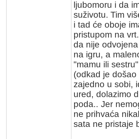
ljubomoru i da i
suživotu. Tim vi
i tad će oboje im
pristupom na vrt
da nije odvojen
na igru, a maleno
"mamu ili sestru"
(odkad je došao
zajedno u sobi,
ured, dolazimo d
poda.. Jer nemog
ne prihvaća nika
sata ne pristaje 