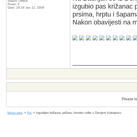
Status: Offline
Posts: 3
izgubio pas križanac p
Date:
19:19 Jan 12, 2009
prsima, hrptu i šapama
Nakon obavijesti na mo
_________________
Please lo
Noina arka
->
Psi
->
Izgubljen križanac ptičara i border collie u Donjem Vukojevcu