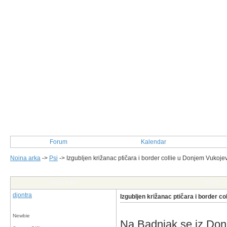
Forum
Kalendar
Noina arka
->
Psi
->
Izgubljen križanac ptičara i border collie u Donjem Vukoje
Post Info
TOPIC: I
djontra
Izgubljen križanac ptičara i border c
Newbie
Na Badnjak se iz Donj