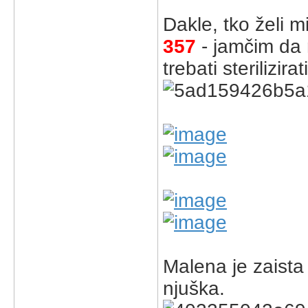
Dakle, tko želi 
357
- jamčim da n
trebati sterilizira
Malena je zaist
njuška.