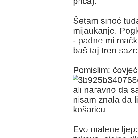
priča).
Šetam sinoć tuda
mijaukanje. Pog
- padne mi mačk
baš taj tren sazr
Pomislim: čovje
ali naravno da sa
nisam znala da li 
košaricu.
Evo malene ljepo