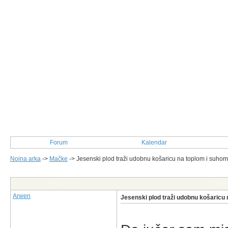
Forum
Kalendar
Noina arka
->
Mačke
->
Jesenski plod traži udobnu košaricu na toplom i suhom
Post Info
TOPIC
Arwen
Jesenski plod traži udobnu košaricu