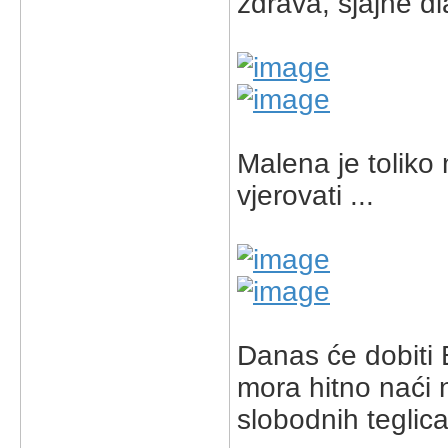
zdrava, sjajne dl
Malena je toliko
vjerovati ...
Danas će dobiti 
mora hitno naći 
slobodnih teglic