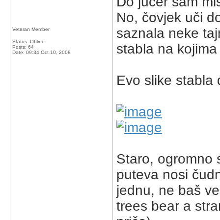
Do jučer sam mi
No, čovjek uči do
saznala neke tajn
Veteran Member
Status: Offline
stabla na kojima
Posts: 64
Date:
09:34 Oct 10, 2008
Evo slike stabla 
Staro, ogromno s
puteva nosi čud
jednu, ne baš ve
trees bear a stra