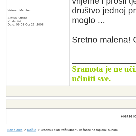
vrijeme i prošli 
društvo jednoj pr
Veteran Member
moglo ...
Status: Offline
Posts: 64
Date:
09:08 Oct 27, 2008
Sretno malena! O
_____________
Sramota je ne uči
učiniti sve.
Please lo
Noina arka
->
Mačke
->
Jesenski plod traži udobnu košaricu na toplom i suhom