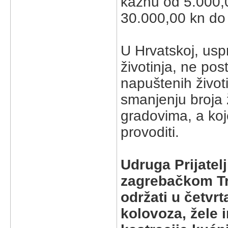
kaznu od 5.000,0
30.000,00 kn do
U Hrvatskoj, us
životinja, ne pos
napuštenih životi
smanjenju broja ž
gradovima, a koj
provoditi.
Udruga Prijatel
zagrebačkom Tr
održati u četvrt
kolovoza, žele 