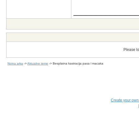
_____________
Please lo
Noina arka
->
Aktualne teme
->
Besplatna kastracija pasa i macaka
Create your ow