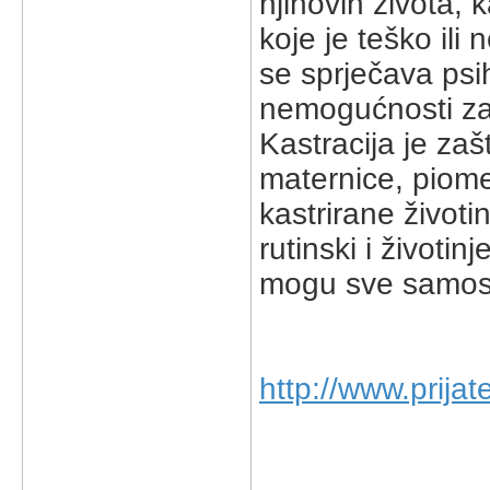
njihovih života, 
koje je teško il
se sprječava psi
nemogućnosti zad
Kastracija je zaš
maternice, piomet
kastrirane životi
rutinski i životi
mogu sve samost
http://www.prijat