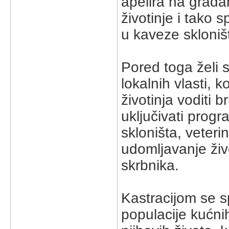
apelira na građ
životinje i tako s
u kaveze skloniš
Pored toga želi 
lokalnih vlasti, 
životinja voditi 
uključivati progr
skloništa, veteri
udomljavanje živ
skrbnika.
Kastracijom se s
populacije kućni