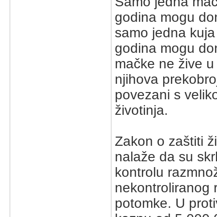
Samo jedna mačk
godina mogu doni
samo jedna kuja
godina mogu donij
mačke ne žive u d
njihova prekobro
povezani s velik
životinja.
Zakon o zaštiti ži
nalaže da su skrb
kontrolu razmnož
nekontroliranog 
potomke. U proti