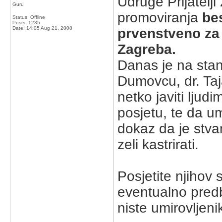
Udruge Prijatelji
Guru
promoviranja
be
Status: Offline
Posts: 1235
Date:
14:05 Aug 21, 2008
prvenstveno za 
Zagreba.
Danas je na stand
Dumovcu, dr. Taj
netko javiti ljudi
posjetu, te da um
dokaz da je stvar
zeli kastrirati.
Posjetite njihov 
eventualno predb
niste umirovljeni