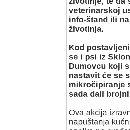
životinje, te da
veterinarskoj u
info-štand ili na
životinja.
Kod postavljeni
se i psi iz Sklo
Dumovcu koji su
nastavit će se s
mikročipiranje
sada dali brojn
Ova akcija izrav
napuštanja kućni