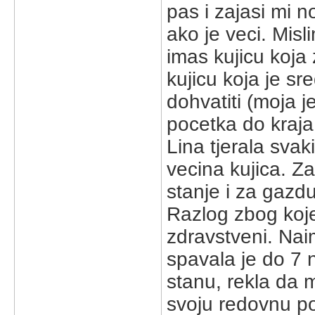
pas i zajasi mi n
ako je veci. Misl
imas kujicu koja 
kujicu koja je s
dohvatiti (moja j
pocetka do kraja 
Lina tjerala sva
vecina kujica. Z
stanje i za gazdu 
Razlog zbog kojeg
zdravstveni. Naim
spavala je do 7 
stanu, rekla da m
svoju redovnu por