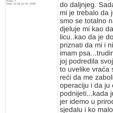
Posts: 7
do daljnjeg. Sad
Date:
22:28 Jul 30, 2008
mi je trebalo da
smo se totalno n
djeluje mi kao d
licu..kao da je 
priznati da mi i 
imam psa...trudi
joj podredila sv
to uvelike vraća 
reći da me zabol
operaciju i da ju
podnijeti...kada 
jer idemo u prir
sjedalu i ko malo