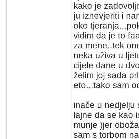
kako je zadovolj
ju iznevjeriti i 
oko tjeranja...pok
vidim da je to fa
za mene..tek onda
neka uživa u lje
cijele dane u dvori
želim joj sada prir
eto...tako sam od
inače u nedjelju
lajne da se kao i
munje )jer obožav
sam s torbom na 