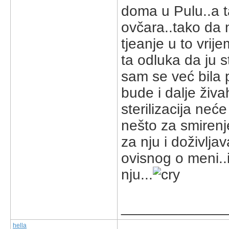
doma u Pulu..a
ovčara..tako da n
tjeanje u to vrije
ta odluka da ju s
sam se već bila 
bude i dalje živa
sterilizacija neće
nešto za smirenj
za nju i doživlj
ovisnog o meni..
nju...
_____________
hella