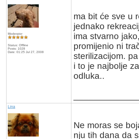
ma bit će sve u 
jednako rekreacij
ima stvarno jako,
Moderator
promijenio ni tr
Status: Offline
Posts: 1028
Date:
01:25 Jul 27, 2008
sterilizacijom. p
i to je najbolje 
odluka..
_____________
Lina
Ne moras se bojat
nju tih dana da 