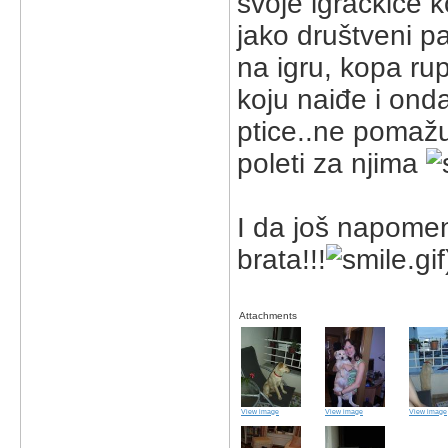
svoje igračkice k
jako društveni p
na igru, kopa rup
koju naiđe i ond
ptice..ne pomažu 
poleti za njima
I da još napomen
brata!!!
Attachments
View image
View image
View image