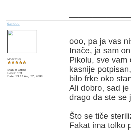
_____________
dandee
ooo, pa ja vas n
Inače, ja sam on
Pikolu, sve vam 
Moderator
kasnije potpisan
Status: Offline
Posts: 529
bilo frke oko st
Date:
23:14 Aug 22, 2008
Ali dobro, sad je
drago da ste se j
Što se tiče steril
Fakat ima tolko p