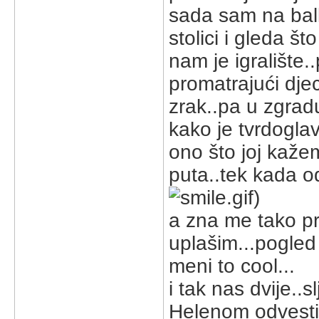
sada sam na bal
stolici i gleda š
nam je igralište.
promatrajući dje
zrak..pa u zgradu
kako je tvrdoglava
ono što joj kaže
puta..tek kada o
)
a zna me tako p
uplašim...pogled 
meni to cool...
i tak nas dvije..
Helenom odvesti n