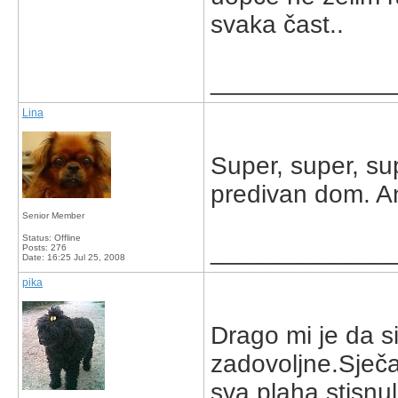
svaka čast..
_____________
Lina
Super, super, su
predivan dom. And
Senior Member
Status: Offline
_____________
Posts: 276
Date:
16:25 Jul 25, 2008
pika
Drago mi je da si
zadovoljne.Sječ
sva plaha stisnul