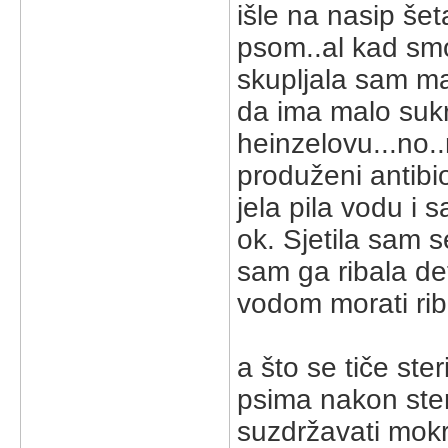
išle na nasip šet
psom..al kad smo 
skupljala sam ma
da ima malo sukr
heinzelovu...no..
produženi antibi
jela pila vodu i 
ok. Sjetila sam s
sam ga ribala de
vodom morati riba
a što se tiče ste
psima nakon ster
suzdržavati mokre