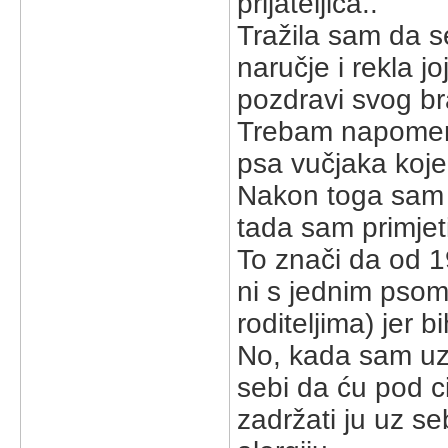
prijateljica..
Tražila sam da s
naručje i rekla j
pozdravi svog br
Trebam napomen
psa vučjaka kojeg
Nakon toga sam 7
tada sam primjeti
To znači da od 1
ni s jednim psom
roditeljima) jer b
No, kada sam uze
sebi da ću pod c
zadržati ju uz seb