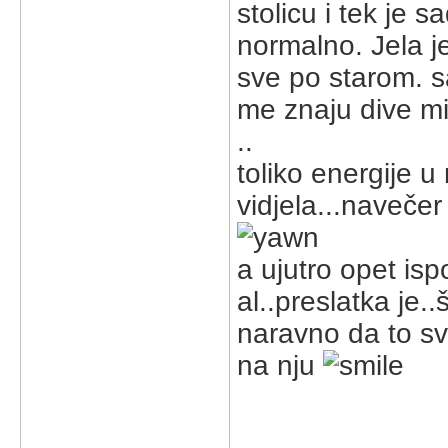
stolicu i tek je 
normalno. Jela je
sve po starom. s
me znaju dive m
..
toliko energije
vidjela...naveče
a ujutro opet isp
al..preslatka je..
naravno da to sv
na nju