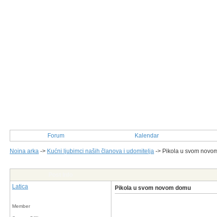
Forum
Kalendar
Noina arka
->
Kućni ljubimci naših članova i udomitelja
->
Pikola u svom novo
Post Info
Latica
Pikola u svom novom domu
Member