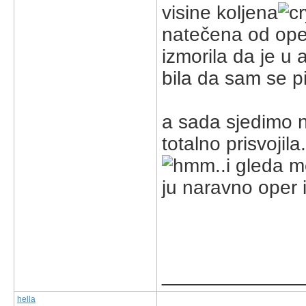
visine koljena
natečena od ope
izmorila da je u 
bila da sam se p
a sada sjedimo n
totalno prisvojil
..i gleda m
ju naravno oper 
_____________
hella