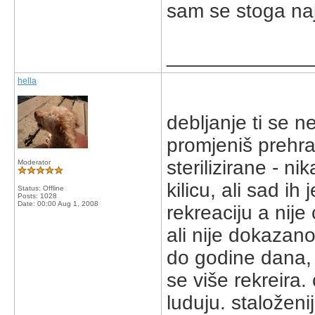
sam se stoga naj
_____________
hella
debljanje ti se n
promjeniš prehra
sterilizirane - n
Moderator
kilicu, ali sad ih
Status: Offline
Posts: 1028
Date:
00:00 Aug 1, 2008
rekreaciju a nije
ali nije dokazan
do godine dana, 
se više rekreira. 
luduju. staloženij