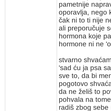
pametnije napravi
oporavlja, nego ka
čak ni to ti nije 
ali preporučuje se
hormona koje pas 
hormone ni ne 'os
stvarno shvaćam 
'sad ću ja psa sak
sve to, da bi meni
pogotovo shvaćam
da ne želiš to po
pohvala na tome. 
radiš zbog sebe 