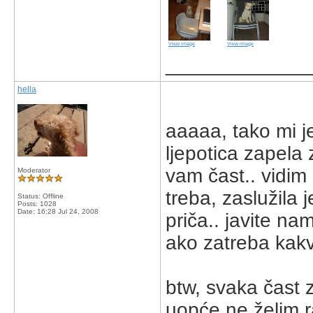
View image
View image
_____________
hella
aaaaa, tako mi je
ljepotica zapela 
vam čast.. vidim 
Moderator
treba, zaslužila 
Status: Offline
Posts: 1028
Date:
16:28 Jul 24, 2008
priča.. javite na
ako zatreba kakv
btw, svaka čast z
uopće ne želim ra