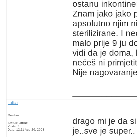
ostanu inkontine
Znam jako jako pu
apsolutno njim niš
sterilizirane. I n
malo prije 9 ju 
vidi da je doma,
nećeš ni primjeti
Nije nagovaranje
_____________
Latica
Member
drago mi je da si 
Status: Offline
Posts: 7
je..sve je super..
Date:
12:11 Aug 26, 2008