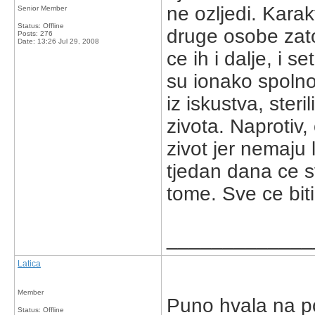
ne ozljedi. Karakt
Senior Member
Status: Offline
druge osobe zato 
Posts: 276
Date:
13:26 Jul 29, 2008
ce ih i dalje, i s
su ionako spolno
iz iskustva, ster
zivota. Naprotiv,
zivot jer nemaju
tjedan dana ce sve
tome. Sve ce biti
_____________
Latica
Member
Puno hvala na pod
Status: Offline