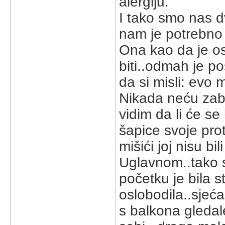
alergiju.
I tako smo nas dv
nam je potrebno 
Ona kao da je os
biti..odmah je p
da si misli: evo
Nikada neću zabo
vidim da li će se 
šapice svoje prot
mišići joj nisu bili
Uglavnom..tako s
početku je bila 
oslobodila..sjeć
s balkona gledal