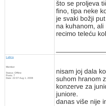
što se proljeva t
fino, tipa neke k
je svaki božji put
na kuhanom, ali n
recimo teleću kol
_____________
Latica
Member
nisam joj dala k
Status: Offline
Posts: 7
suhom hranom za 
Date:
22:07 Aug 1, 2008
konzerve za juni
juniore.
danas više nije i