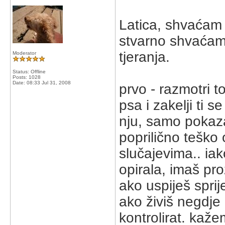
Latica, shvaćam 
stvarno shvaćam, 
tjeranja.
Moderator
Status: Offline
Posts: 1028
Date:
08:33 Jul 31, 2008
prvo - razmotri t
psa i zakelji ti 
nju, samo pokazat
poprilično teško 
slučajevima.. ia
opirala, imaš pro
ako uspiješ sprije
ako živiš negdje 
kontrolirat. kaže