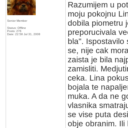
Razumijem u potp
moju pokojnu Linu
dobila piometru je
Senior Member
Status: Offline
preporucivala ve
Posts: 276
Date:
22:58 Jul 31, 2008
bla". Ispostavil
se, nije cak moral
zaista je bila n
zamisliti. Medjut
ceka. Lina pokusa
bojala te napaljen
muka. A da ne go
vlasnika smatraj
se vise puta des
obje obranim. Ili