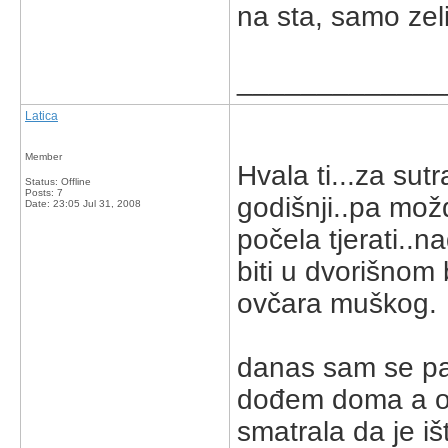
na sta, samo zeli
_____________
Latica
Member
Hvala ti...za sut
Status: Offline
Posts: 7
godišnji..pa mož
Date:
23:05 Jul 31, 2008
počela tjerati..
biti u dvorišnom
ovčara muškog.
danas sam se pak 
dođem doma a on
smatrala da je iš