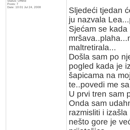
Status: Offline
Posts: 7
Date:
10:01 Jul 24, 2008
Sljedeći tjedan ć
ju nazvala Lea...
Sjećam se kada sa
mršava..plaha...
maltretirala...
Došla sam po njez
pogled kada je iz
šapicama na moja
te..povedi me sa
U prvi tren sam p
Onda sam udahnu
razmisliti i izašl
nešto gore je već