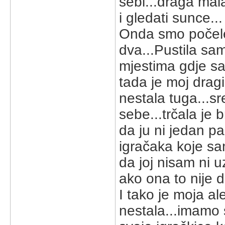
sebi...draga mal
i gledati sunce...
Onda smo počele 
dva...Pustila sam
mjestima gdje sa
tada je moj dragi 
nestala tuga...s
sebe...trčala je b
da ju ni jedan pa
igračaka koje sam
da joj nisam ni u
ako ona to nije d
I tako je moja al
nestala...imamo s