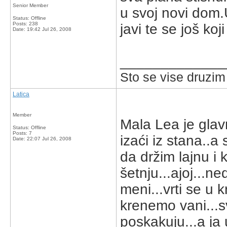
Senior Member
u svoj novi dom.U
Status: Offline
Posts: 238
javi te se još ko
Date:
19:42 Jul 26, 2008
_____________
Sto se vise druzim
Latica
Member
Mala Lea je glavna
Status: Offline
Posts: 7
izaći iz stana..a
Date:
22:07 Jul 26, 2008
da držim lajnu i
šetnju...ajoj...
meni...vrti se u
krenemo vani...
poskakuju...a ja