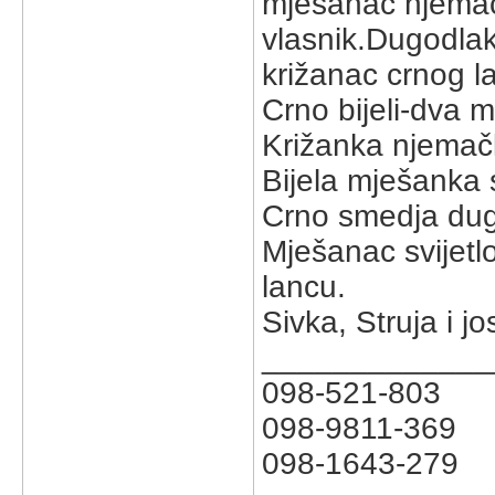
mjesanac njemač
vlasnik.Dugodlak
križanac crnog l
Crno bijeli-dva 
Križanka njemač
Bijela mješanka 
Crno smedja du
Mješanac svijetl
lancu.
Sivka, Struja i jo
_____________
098-521-803
098-9811-369
098-1643-279