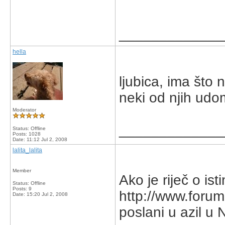
_____________
hella
ljubica, ima što
neki od njih udo
Moderator
_____________
Status: Offline
Posts: 1028
Date:
11:12 Jul 2, 2008
lalita_lalita
Member
Ako je riječ o is
Status: Offline
Posts: 9
http://www.foru
Date:
15:20 Jul 2, 2008
poslani u azil u 