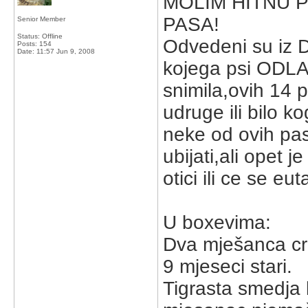
MOLIM HITNU 
PASA!
Senior Member
Status: Offline
Odvedeni su iz 
Posts: 154
Date:
11:57 Jun 9, 2008
kojega psi ODLAZ
snimila,ovih 14 
udruge ili bilo 
neke od ovih pa
ubijati,ali opet 
otici ili ce se euta
U boxevima:
Dva mješanca cr
9 mjeseci stari.
Tigrasta smedja 