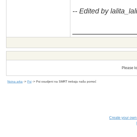
-- Edited by lalita_l
_____________
Please lo
Noina arka
->
Psi
->
Psi osudjeni na SMRT trebaju našu pomoć
Create your ow