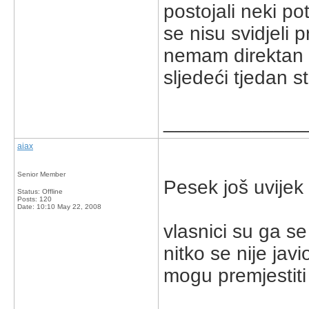
postojali neki po
se nisu svidjeli 
nemam direktan b
sljedeći tjedan s
_____________
aiax
Senior Member
Pesek još uvijek
Status: Offline
Posts: 120
Date:
10:10 May 22, 2008
vlasnici su ga se
nitko se nije ja
mogu premjestiti