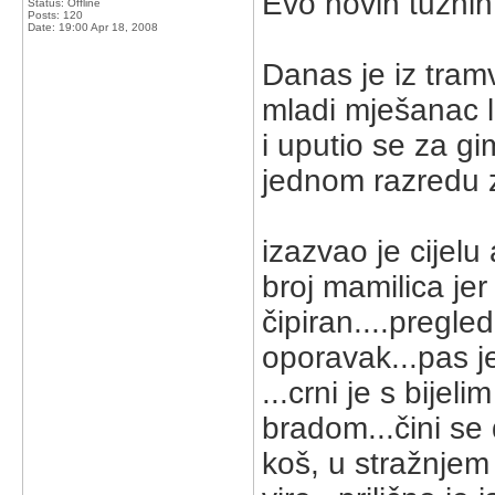
Evo novih tužnih 
Status: Offline
Posts: 120
Date:
19:00 Apr 18, 2008
Danas je iz tramv
mladi mješanac 
i uputio se za gi
jednom razredu z
izazvao je cijelu
broj mamilica jer 
čipiran....pregle
oporavak...pas j
...crni je s bije
bradom...čini se 
koš, u stražnjem 