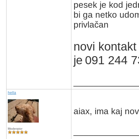
pesek je kod jedn
bi ga netko udomi
privlačan
novi kontakt
je
091 244 7
_____________
hella
aiax, ima kaj no
_____________
Moderator