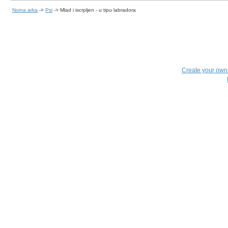
Noina arka
->
Psi
->
Mlad i iscrpljen - u tipu labradora
Create your ow