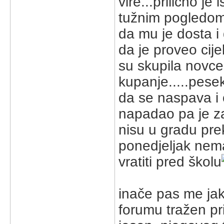
vire...prilično je
tužnim pogledom
da mu je dosta i 
da je proveo cije
su skupila novce 
kupanje.....pese
da se naspava i 
napadao pa je zav
nisu u gradu pre
ponedjeljak nema
vratiti pred školu
inače pas me ja
forumu tražen pr