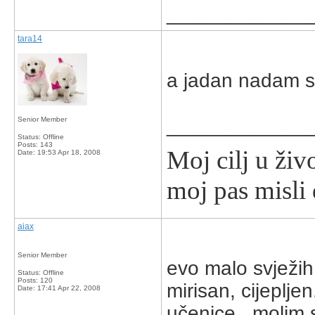
_____________
tara14
a jadan nadam s
_____________
Senior Member
Status: Offline
Posts: 143
Moj cilj u živ
Date:
19:53 Apr 18, 2008
moj pas misli d
aiax
Senior Member
evo malo svježih
Status: Offline
Posts: 120
mirisan, cijeplje
Date:
17:41 Apr 22, 2008
učenice...molim 