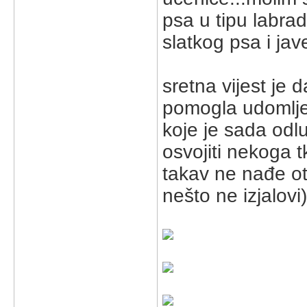
psa u tipu labr
slatkog psa i jav
sretna vijest je 
pomogla udomljen
koje je sada odl
osvojiti nekoga t
takav ne nađe ot
nešto ne izjalovi)