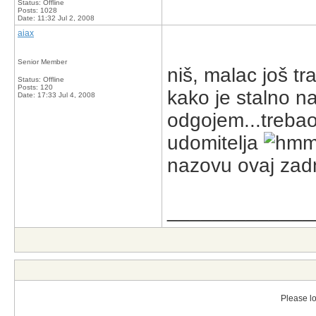
Status: Offline
Posts: 1028
Date:
11:32 Jul 2, 2008
aiax
Senior Member
niš, malac još tr
Status: Offline
Posts: 120
kako je stalno n
Date:
17:33 Jul 4, 2008
odgojem...trebao
udomitelja
nazovu ovaj zadn
_____________
Please lo