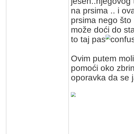
jesen..njegovog 
na prsima .. i ov
prsima nego što se
može doći do sta
to taj pas
Ovim putem molim
pomoći oko zbrinj
oporavka da se 