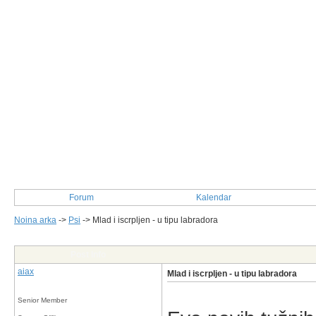
Forum
Kalendar
Noina arka
->
Psi
->
Mlad i iscrpljen - u tipu labradora
Post Info
aiax
Mlad i iscrpljen - u tipu labradora
Senior Member