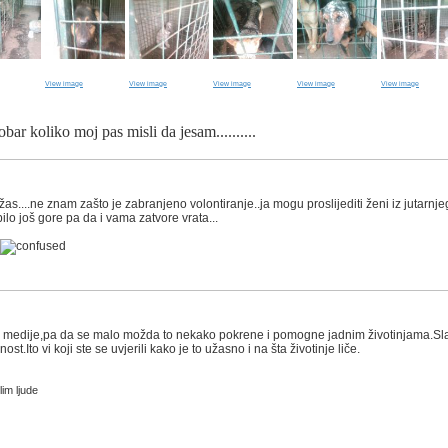
View image
View image
View image
View image
View image
obar koliko moj pas misli da jesam..........
žas....ne znam zašto je zabranjeno volontiranje..ja mogu proslijediti ženi iz jutarnje
ilo još gore pa da i vama zatvore vrata...
ne medije,pa da se malo možda to nekako pokrene i pomogne jadnim životinjama.Sl
ost.Ito vi koji ste se uvjerili kako je to užasno i na šta životinje liče.
im ljude