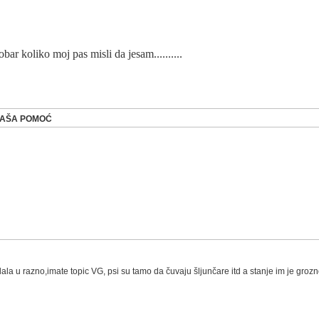
obar koliko moj pas misli da jesam..........
 VAŠA POMOĆ
ala u razno,imate topic VG, psi su tamo da čuvaju šljunčare itd a stanje im je grozno