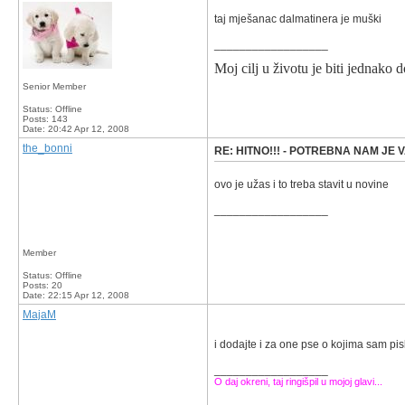
taj mješanac dalmatinera je muški
__________________
Moj cilj u životu je biti jednako d
Senior Member
Status: Offline
Posts: 143
Date:
20:42 Apr 12, 2008
the_bonni
RE: HITNO!!! - POTREBNA NAM JE
ovo je užas i to treba stavit u novine
__________________
Member
Status: Offline
Posts: 20
Date:
22:15 Apr 12, 2008
MajaM
i dodajte i za one pse o kojima sam pisl
__________________
O daj okreni, taj ringišpil u mojoj glavi...