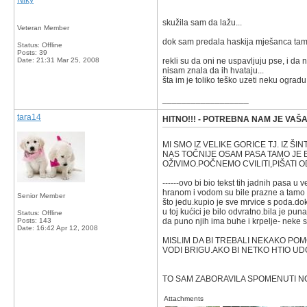
Niky
skužila sam da lažu...
Veteran Member
dok sam predala haskija mješanca tam
Status: Offline
Posts: 39
Date:
21:31 Mar 25, 2008
rekli su da oni ne uspavljuju pse, i da 
nisam znala da ih hvataju...
šta im je toliko teško uzeti neku ogradu 
__________________
tara14
HITNO!!! - POTREBNA NAM JE VAŠ
MI SMO IZ VELIKE GORICE TJ. IZ ŠI
NAS TOČNIJE OSAM PASA TAMO JE 
OŽIVIMO.POČNEMO CVILITI,PIŠATI O
------ovo bi bio tekst tih jadnih pasa 
hranom i vodom su bile prazne a tamo 
Senior Member
što jedu.kupio je sve mrvice s poda.do
u toj kućici je bilo odvratno.bila je p
Status: Offline
Posts: 143
da puno njih ima buhe i krpelje- neke 
Date:
16:42 Apr 12, 2008
MISLIM DA BI TREBALI NEKAKO POM
VODI BRIGU.AKO BI NETKO HTIO UDO
TO SAM ZABORAVILA SPOMENUTI NO
Attachments