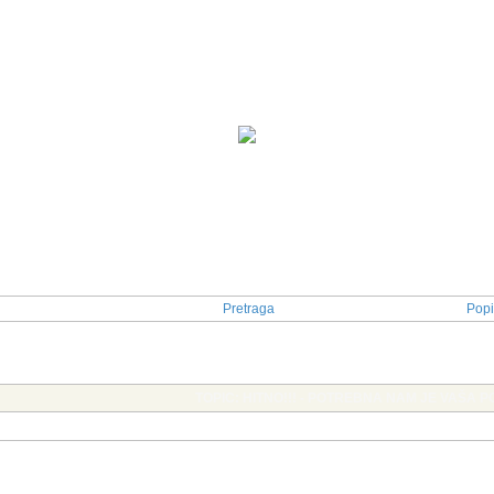
Pretraga
Popi
TOPIC: HITNO!!! - POTREBNA NAM JE VAŠA 