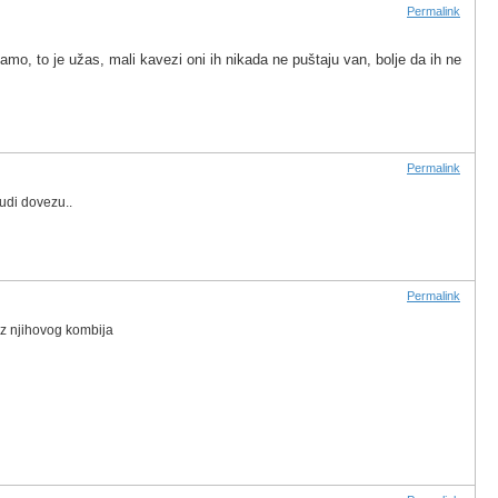
Permalink
amo, to je užas, mali kavezi oni ih nikada ne puštaju van, bolje da ih ne
Permalink
judi dovezu..
Permalink
 iz njihovog kombija