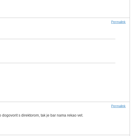
Permalink
Permalink
o dogovorit s direktorom, tak je bar nama rekao vet.