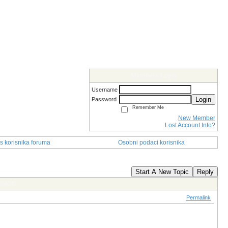
Members Login
Username
Login
Password
Remember Me
New Member
Lost Account Info?
s korisnika foruma
Osobni podaci korisnika
Start A New Topic
Reply
POMOĆ
Permalink