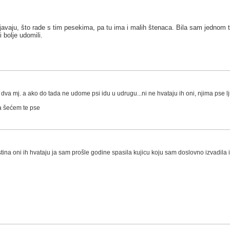
ljavaju, što rade s tim pesekima, pa tu ima i malih štenaca. Bila sam jednom t
 bolje udomili.
dva mj. a ako do tada ne udome psi idu u udrugu...ni ne hvataju ih oni, njima pse l
u da šećem te pse
istina oni ih hvataju ja sam prošle godine spasila kujicu koju sam doslovno izvadila