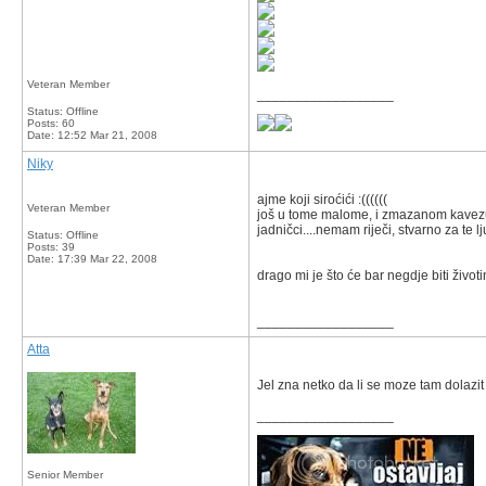
Veteran Member
__________________
Status: Offline
Posts: 60
Date:
12:52 Mar 21, 2008
Niky
ajme koji siroćići :((((((
Veteran Member
još u tome malome, i zmazanom kavezu
jadničci....nemam riječi, stvarno za te lj
Status: Offline
Posts: 39
Date:
17:39 Mar 22, 2008
drago mi je što će bar negdje biti život
__________________
Atta
Jel zna netko da li se moze tam dolazit
__________________
Senior Member