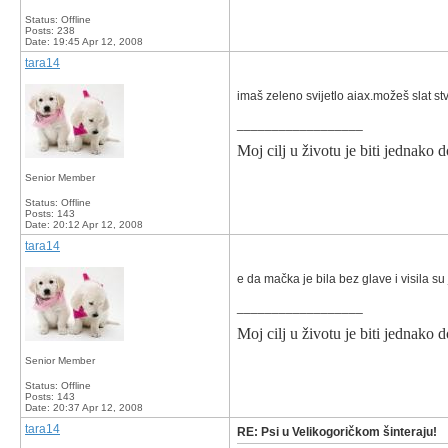
Status: Offline
Posts: 238
Date:
19:45 Apr 12, 2008
tara14
imaš zeleno svijetlo aiax.možeš slat stv
__________________
Moj cilj u životu je biti jednako d
Senior Member
Status: Offline
Posts: 143
Date:
20:12 Apr 12, 2008
tara14
e da mačka je bila bez glave i visila su j
__________________
Moj cilj u životu je biti jednako d
Senior Member
Status: Offline
Posts: 143
Date:
20:37 Apr 12, 2008
tara14
RE: Psi u Velikogoričkom šinteraju!