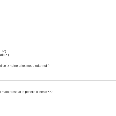
 >:(
ude >:(
injice iz noine arke, mogu odahnut :)
 i malo prosetat te peseke ili nesto???