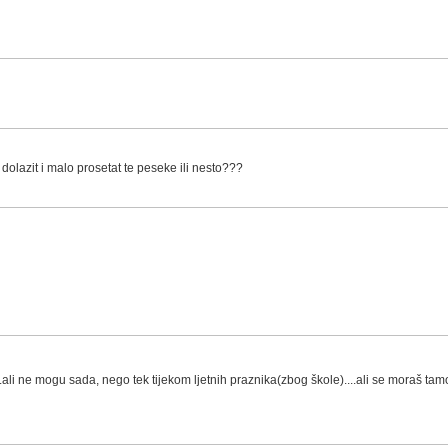
dolazit i malo prosetat te peseke ili nesto???
.ali ne mogu sada, nego tek tijekom ljetnih praznika(zbog škole)....ali se moraš tam