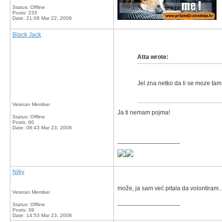
Status: Offline
Posts: 233
Date:
21:08 Mar 22, 2008
Black Jack
Atta wrote:
Jel zna netko da li se moze tam 
Veteran Member
Ja ti nemam pojma!
Status: Offline
Posts: 60
Date:
08:43 Mar 23, 2008
__________________
Niky
može, ja sam već pitala da volontiram..
Veteran Member
__________________
Status: Offline
Posts: 39
Date:
14:53 Mar 23, 2008