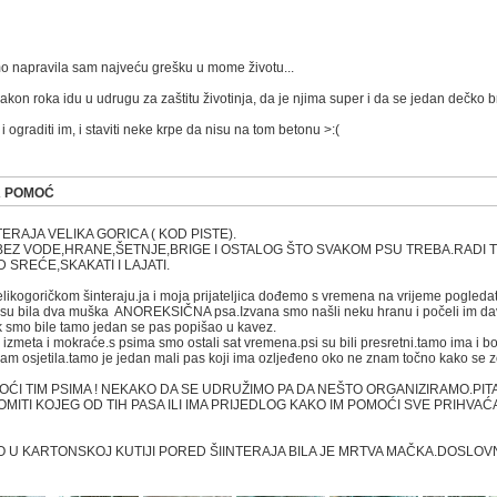
o napravila sam najveću grešku u mome životu...
nakon roka idu u udrugu za zaštitu životinja, da je njima super i da se jedan dečko b
i ograditi im, i staviti neke krpe da nisu na tom betonu >:(
A POMOĆ
NTERAJA VELIKA GORICA ( KOD PISTE).
BEZ VODE,HRANE,ŠETNJE,BRIGE I OSTALOG ŠTO SVAKOM PSU TREBA.RADI
D SREĆE,SKAKATI I LAJATI.
u velikogoričkom šinteraju.ja i moja prijateljica dođemo s vremena na vrijeme pogled
su bila dva muška ANOREKSIČNA psa.Izvana smo našli neku hranu i počeli im davat
k smo bile tamo jedan se pas popišao u kavez.
una izmeta i mokraće.s psima smo ostali sat vremena.psi su bili presretni.tamo ima i
sam osjetila.tamo je jedan mali pas koji ima ozljeđeno oko ne znam točno kako se 
OĆI TIM PSIMA ! NEKAKO DA SE UDRUŽIMO PA DA NEŠTO ORGANIZIRAMO.PITAL
MITI KOJEG OD TIH PASA ILI IMA PRIJEDLOG KAKO IM POMOĆI SVE PRIHVAĆA
 U KARTONSKOJ KUTIJI PORED ŠIINTERAJA BILA JE MRTVA MAČKA.DOSLOV