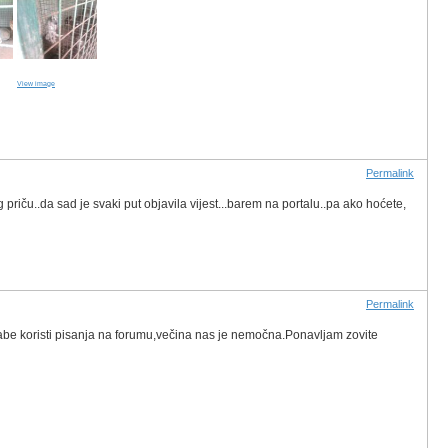
View image
Permalink
g priču..da sad je svaki put objavila vijest...barem na portalu..pa ako hoćete,
Permalink
abe koristi pisanja na forumu,večina nas je nemočna.Ponavljam zovite