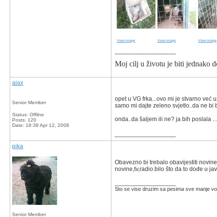
View image
View image
View image
__________________
Moj cilj u životu je biti jednako d
aiax
opet u VG frka...ovo mi je stvarno već u
Senior Member
samo mi dajte zeleno svjetlo..da ne bi b
Status: Offline
onda..da šaljem ili ne? ja bih poslala ...
Posts: 120
Date:
18:38 Apr 12, 2008
__________________
pika
Obavezno bi trebalo obavijestiti novi
novine,tv,radio.bilo što da to dođe u javn
__________________
Sto se vise druzim sa pesima sve manje vol
Senior Member