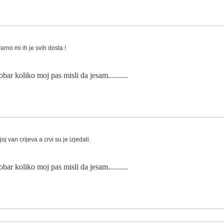
arno mi ih je svih dosta !
obar koliko moj pas misli da jesam..........
oj van crijeva a crvi su je izjedali.
obar koliko moj pas misli da jesam..........