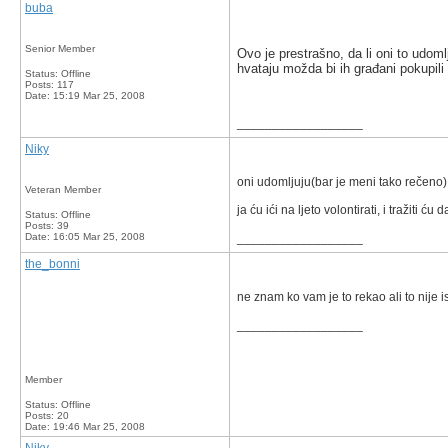
buba
Senior Member
Ovo je prestrašno, da li oni to udom
hvataju možda bi ih građani pokupili i
Status: Offline
Posts: 117
Date:
15:19 Mar 25, 2008
__________________
Niky
oni udomljuju(bar je meni tako rečeno) 
Veteran Member
ja ću ići na ljeto volontirati, i tražiti ć
Status: Offline
Posts: 39
Date:
16:05 Mar 25, 2008
__________________
the_bonni
ne znam ko vam je to rekao ali to nije 
__________________
Member
Status: Offline
Posts: 20
Date:
19:46 Mar 25, 2008