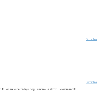
Permalink
Permalink
!!!! Jedan vuče zadnju nogu i mršav je skroz... Prestrašno!!!!