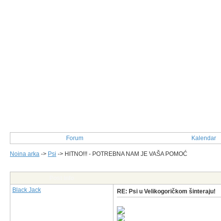
Forum
Kalendar
Noina arka
->
Psi
->
HITNO!!! - POTREBNA NAM JE VAŠA POMOĆ
Post Info
Black Jack
RE: Psi u Velikogoričkom šinteraju!