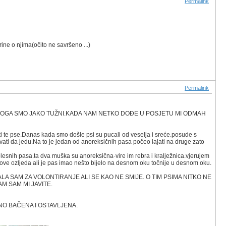
Permalink
rine o njima(očito ne savršeno ...)
Permalink
 TOGA SMO JAKO TUŽNI.KADA NAM NETKO DOĐE U POSJETU MI ODMAH
ati te pse.Danas kada smo došle psi su pucali od veselja i sreće.posude s
i da jedu.Na to je jedan od anoreksičnih pasa počeo lajati na druge zato
 bolesnih pasa.ta dva muška su anoreksična-vire im rebra i kralježnica.vjerujem
zove ozljeda ali je pas imao nešto bijelo na desnom oku točnije u desnom oku.
A SAM ZA VOLONTIRANJE ALI SE KAO NE SMIJE. O TIM PSIMA NITKO NE
M SAM MI JAVITE.
NO BAČENA I OSTAVLJENA.