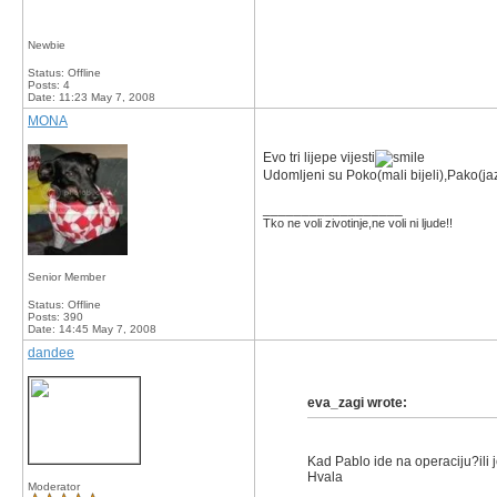
Newbie
Status: Offline
Posts: 4
Date:
11:23 May 7, 2008
MONA
Evo tri lijepe vijesti
Udomljeni su Poko(mali bijeli),Pako(jaz
__________________
Tko ne voli zivotinje,ne voli ni ljude!!
Senior Member
Status: Offline
Posts: 390
Date:
14:45 May 7, 2008
dandee
eva_zagi wrote:
Kad Pablo ide na operaciju?ili 
Hvala
Moderator