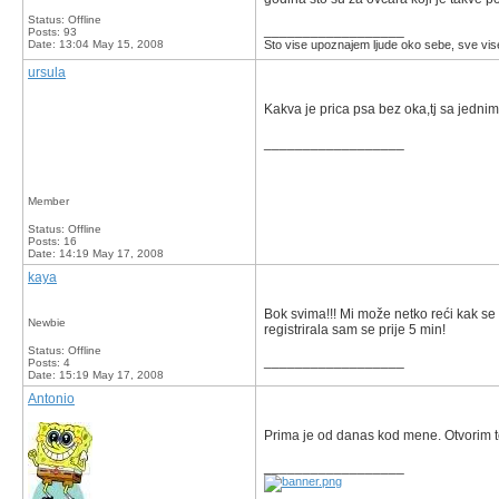
Status: Offline
__________________
Posts: 93
Date:
13:04 May 15, 2008
Sto vise upoznajem ljude oko sebe, sve vis
ursula
Kakva je prica psa bez oka,tj sa jedni
__________________
Member
Status: Offline
Posts: 16
Date:
14:19 May 17, 2008
kaya
Bok svima!!! Mi može netko reći kak s
Newbie
registrirala sam se prije 5 min!
Status: Offline
__________________
Posts: 4
Date:
15:19 May 17, 2008
Antonio
Prima je od danas kod mene. Otvorim to
__________________