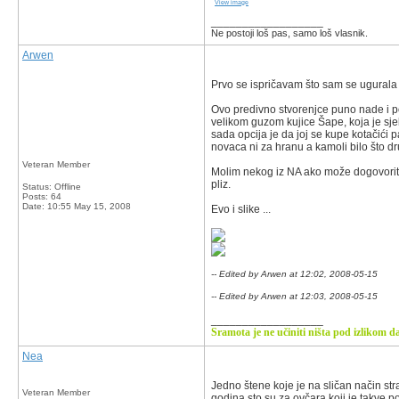
View image
__________________
Ne postoji loš pas, samo loš vlasnik.
Arwen
Prvo se ispričavam što sam se ugurala 
Ovo predivno stvorenjce puno nade i p
velikom guzom kujice Šape, koja je sjel
sada opcija je da joj se kupe kotačići 
novaca ni za hranu a kamoli bilo što d
Veteran Member
Molim nekog iz NA ako može dogovoriti p
pliz.
Status: Offline
Posts: 64
Date:
10:55 May 15, 2008
Evo i slike ...
-- Edited by Arwen at 12:02, 2008-05-15
-- Edited by Arwen at 12:03, 2008-05-15
__________________
Sramota je ne učiniti ništa pod izlikom da
Nea
Jedno štene koje je na sličan način str
Veteran Member
godina sto su za ovčara koji je takve p