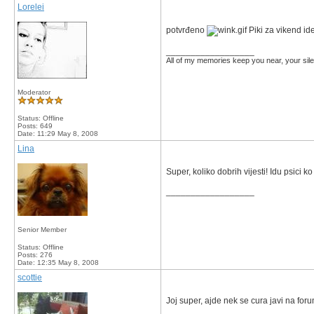
Lorelei
potvrđeno
Piki za vikend i
__________________
All of my memories keep you near, your silen
Moderator
Status: Offline
Posts: 649
Date:
11:29 May 8, 2008
Lina
Super, koliko dobrih vijesti! Idu psici ko
__________________
Senior Member
Status: Offline
Posts: 276
Date:
12:35 May 8, 2008
scottie
Joj super, ajde nek se cura javi na forum