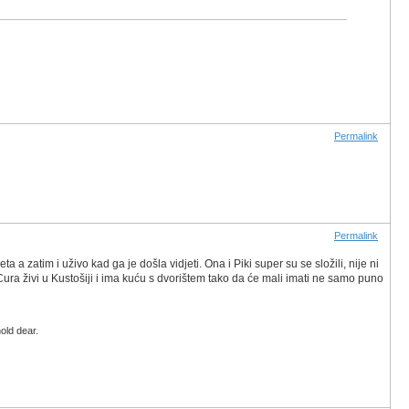
Permalink
Permalink
a a zatim i uživo kad ga je došla vidjeti. Ona i Piki super su se složili, nije ni
Cura živi u Kustošiji i ima kuću s dvorištem tako da će mali imati ne samo puno
old dear.