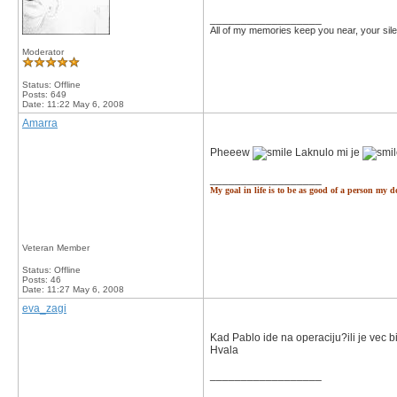
__________________
All of my memories keep you near, your silen
Moderator
Status: Offline
Posts: 649
Date:
11:22 May 6, 2008
Amarra
Pheeew
Laknulo mi je
__________________
My goal in life is to be as good of a person my 
Veteran Member
Status: Offline
Posts: 46
Date:
11:27 May 6, 2008
eva_zagi
Kad Pablo ide na operaciju?ili je vec 
Hvala
__________________