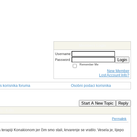
Members Login
Username
Login
Password
Remember Me
New Member
Lost Account Info?
s korisnika foruma
Osobni podaci korisnika
Start A New Topic
Reply
u - 4.dio
Permalink
terapiji Konakionom jer čim smo stali, krvarenje se vratilo. Vesela je, lijepo