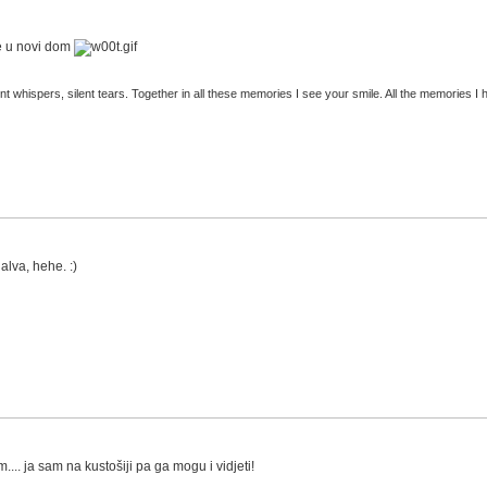
de u novi dom
t whispers, silent tears. Together in all these memories I see your smile. All the memories I h
 alva, hehe. :)
.... ja sam na kustošiji pa ga mogu i vidjeti!