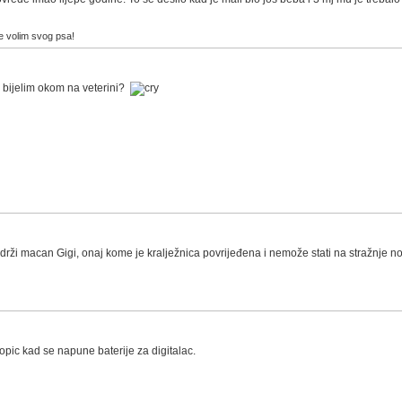
e volim svog psa!
m bijelim okom na veterini?
e drži macan Gigi, onaj kome je kralježnica povrijeđena i nemože stati na stražn
pic kad se napune baterije za digitalac.