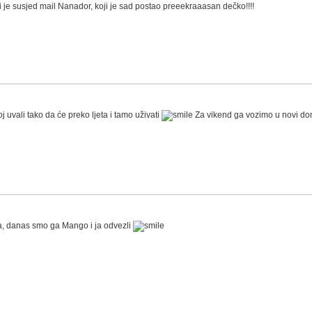
je susjed mail Nanador, koji je sad postao preeekraaasan dečko!!!!
j uvali tako da će preko ljeta i tamo uživati
Za vikend ga vozimo u novi d
ma, danas smo ga Mango i ja odvezli