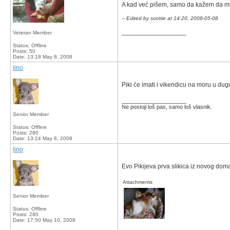
A kad već pišem, samo da kažem da mi 
-- Edited by scottie at 14:20, 2008-05-08
__________________
Veteran Member
Status: Offline
Posts: 50
Date:
13:18 May 8, 2008
lino
Piki će imati i vikendicu na moru u dugo
__________________
Ne postoji loš pas, samo loš vlasnik.
Senior Member
Status: Offline
Posts: 280
Date:
13:24 May 8, 2008
lino
Evo Pikijeva prva slikica iz novog do
Attachments
Senior Member
Status: Offline
Posts: 280
Date:
17:50 May 10, 2008