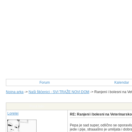
Forum
Kalendar
Noina arka
->
Naši štićenici - SVI TRAŽE NOVI DOM
->
Ranjeni i bolesni na Vet
Post Info
Lorelei
RE: Ranjeni i bolesni na Veterinarsko
Pepa je sad super, odlično se oporavila,
jede i pije, straaašno je umiljata i dobr