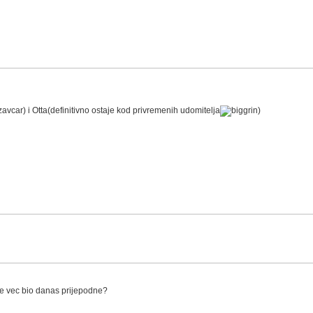
avcar) i Otta(definitivno ostaje kod privremenih udomitelja
)
je vec bio danas prijepodne?