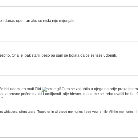
e i danas operiran ako se ništa nije mijenjalo
sebno. Ona je ipak stariji peso pa sam se bojala da će se teže udomiti.
e će biti udomljen mali Piki
Cura se zaljubila u njega najprije preko internet
 se prasac počeo maziti i umiljavati..nije blesav, zna kome se treba uvaliti he he. 
t whispers, silent tears. Together in all these memories I see your smile. All the memories I h