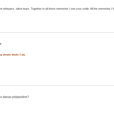
t whispers, silent tears. Together in all these memories I see your smile. All the memories I h
dog already thinks I am.
bio danas prijepodne?