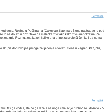
Permalink
ce" kod gosp. Rozine u Puščinama (Čakovcu). Kao malo štene nastradao je pod
e to ne dolazi u obzir tako da malecka živi tako kako živi - nepokretna. Za
. Tko zna gđu Rozinu, zna kako i koliko ona brine za svoje štićenike i da nema
skupili dobrovoljne priloge za lječenje i dovezli štene u Zagreb. Pliz, pliz,
Permalink
mu i tak ga vodila, stalno ga dizala na noge i malac je prohodao i dozivio 7,5
o da prohoda, iako su svi vetovi rekli da ga se uspava i da nema sanse.