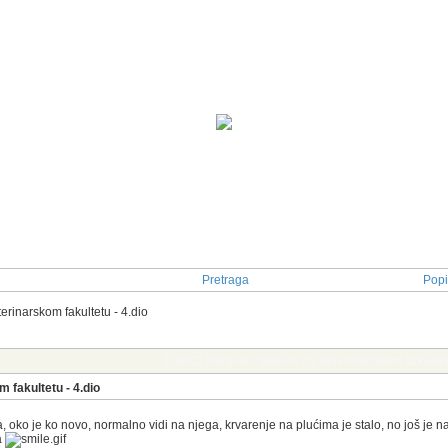
Pretraga
Popi
erinarskom fakultetu - 4.dio
TOPIC: Ranjeni i bolesni na Veterinarskom fakultet
m fakultetu - 4.dio
 oko je ko novo, normalno vidi na njega, krvarenje na plućima je stalo, no još je na 
a