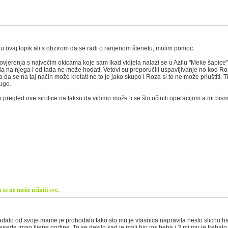
u ovaj topik ali s obzirom da se radi o ranjenom štenetu, molim pomoc.
ovjerenja s najvećim okicama koje sam ikad vidjela nalazi se u Azilu "Meke šapi
a na njega i od tada ne može hodati. Vetovi su preporučili uspavljivanje no kod Roz
pa da se na taj način može kretati no to je jako skupo i Roza si to ne može priuštiti
rugo.
regled ove sirotice na faksu da vidimo može li se što učiniti operacijom a mi bismo 
 se ne može učiniti sve.
adalo od svoje mame je prohodalo tako sto mu je vlasnica napravila nesto slicno ha
ovrede imao lijepe godine. To se desilo kad je mali bio jos beba i 3 mj mu je trebal