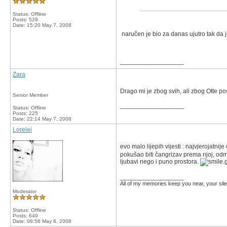
Status: Offline
Posts: 529
Date:
15:20 May 7, 2008
naručen je bio za danas ujutro tak da j
__________________
Zara
Drago mi je zbog svih, ali zbog Otte po
Senior Member
__________________
Status: Offline
Posts: 225
Date:
22:14 May 7, 2008
Lorelei
evo malo lijepih vijesti : najvjerojatnij
pokušao biti čangrizav prema njoj, odma
ljubavi nego i puno prostora.
__________________
All of my memories keep you near, your silen
Moderator
Status: Offline
Posts: 649
Date:
08:56 May 8, 2008