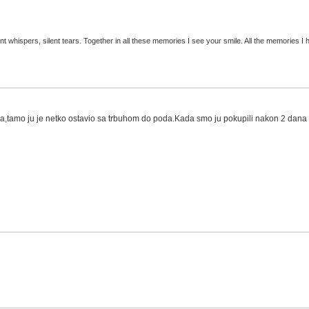
t whispers, silent tears. Together in all these memories I see your smile. All the memories I h
a,tamo ju je netko ostavio sa trbuhom do poda.Kada smo ju pokupili nakon 2 dana s