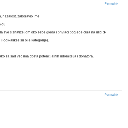
Permalink
, nazalost, zaboravio ime.
 Nou.
 sve s znatizeljom oko sebe gleda i privlaci poglede cura na ulici :P
 look-alikes su bile kategorije).
a tako za sad vec ima dosta potencijalnih udomitelja i donatora.
Permalink