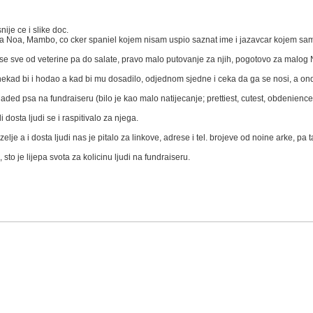
nije ce i slike doc.
ba Noa, Mambo, co cker spaniel kojem nisam uspio saznat ime i jazavcar kojem sam
 se sve od veterine pa do salate, pravo malo putovanje za njih, pogotovo za malog
nekad bi i hodao a kad bi mu dosadilo, odjednom sjedne i ceka da ga se nosi, a onda
ded psa na fundraiseru (bilo je kao malo natijecanje; prettiest, cutest, obdenience i
dosta ljudi se i raspitivalo za njega.
zelje a i dosta ljudi nas je pitalo za linkove, adrese i tel. brojeve od noine arke, p
to je lijepa svota za kolicinu ljudi na fundraiseru.