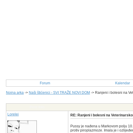
Forum
Kalendar
Noina arka
->
Naši štićenici - SVI TRAŽE NOVI DOM
->
Ranjeni i bolesni na Vet
Post Info
Lorelei
RE: Ranjeni i bolesni na Veterinarsko
Pussy je nađena u Markovom polju 10.4.
protiv piroplazmoze. Imala je i ozlijeđ