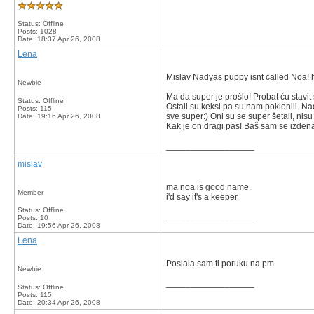
Status: Offline
Posts: 1028
Date:
18:37 Apr 26, 2008
Lena
Mislav Nadyas puppy isnt called Noa! 
Newbie
Ma da super je prošlo! Probat ću stavit
Status: Offline
Ostali su keksi pa su nam poklonili. Na
Posts: 115
sve super:) Oni su se super šetali, ni
Date:
19:16 Apr 26, 2008
Kak je on dragi pas! Baš sam se izdenad
__________________
mislav
ma noa is good name.
Member
i'd say it's a keeper.
Status: Offline
__________________
Posts: 10
Date:
19:56 Apr 26, 2008
Lena
Poslala sam ti poruku na pm
Newbie
__________________
Status: Offline
Posts: 115
Date:
20:34 Apr 26, 2008