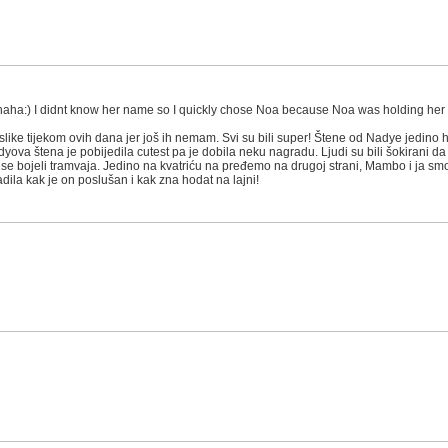
haha:) I didnt know her name so I quickly chose Noa because Noa was holding her a
 slike tijekom ovih dana jer još ih nemam. Svi su bili super! Štene od Nadye jedino 
dyova štena je pobijedila cutest pa je dobila neku nagradu. Ljudi su bili šokirani
su se bojeli tramvaja. Jedino na kvatriću na pređemo na drugoj strani, Mambo i ja s
ila kak je on poslušan i kak zna hodat na lajni!