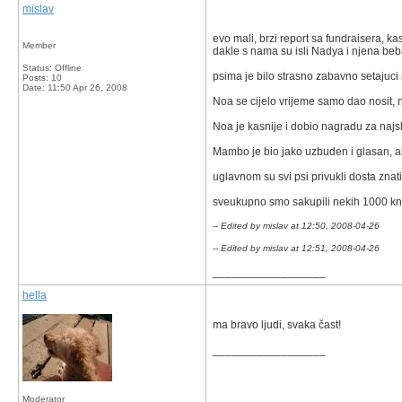
mislav
evo mali, brzi report sa fundraisera, kas
Member
dakle s nama su isli Nadya i njena be
Status: Offline
psima je bilo strasno zabavno setajuci
Posts: 10
Date:
11:50 Apr 26, 2008
Noa se cijelo vrijeme samo dao nosit, 
Noa je kasnije i dobio nagradu za najsla
Mambo je bio jako uzbuden i glasan, ali 
uglavnom su svi psi privukli dosta znati
sveukupno smo sakupili nekih 1000 kn, s
-- Edited by mislav at 12:50, 2008-04-26
-- Edited by mislav at 12:51, 2008-04-26
__________________
hella
ma bravo ljudi, svaka čast!
__________________
Moderator