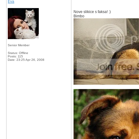
Eva
Nove slikice s faksa! :)
Bimbo
Senior Member
Status: Offline
Posts: 115
Date:
23:25 Apr 26, 2008