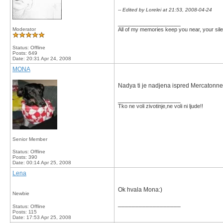
-- Edited by Lorelei at 21:53, 2008-04-24
__________________
Moderator
All of my memories keep you near, your silen
Status: Offline
Posts: 649
Date:
20:31 Apr 24, 2008
MONA
Nadya ti je nadjena ispred Mercatonne
__________________
Tko ne voli zivotinje,ne voli ni ljude!!
Senior Member
Status: Offline
Posts: 390
Date:
00:14 Apr 25, 2008
Lena
Ok hvala Mona:)
Newbie
__________________
Status: Offline
Posts: 115
Date:
17:53 Apr 25, 2008