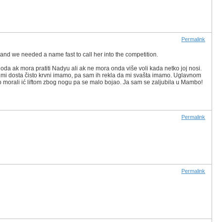
Permalink
nd we needed a name fast to call her into the competition.
hoda ak mora pratiti Nadyu ali ak ne mora onda više voli kada netko joj nosi.
 da mi dosta čisto krvni imamo, pa sam ih rekla da mi svašta imamo. Uglavnom
mo morali ić liftom zbog nogu pa se malo bojao. Ja sam se zaljubila u Mambo!
Permalink
Permalink