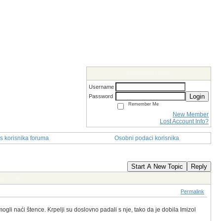
Members Login
Username
Login
Password
Remember Me
New Member
Lost Account Info?
s korisnika foruma
Osobni podaci korisnika
Start A New Topic
Reply
u - 4.dio
Permalink
i naći štence. Krpelji su doslovno padali s nje, tako da je dobila Imizol