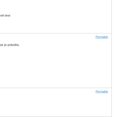
old dear.
Permalink
e je pokotila.
Permalink