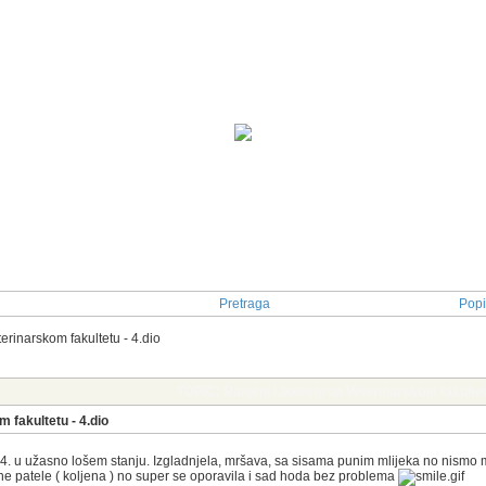
Pretraga
Popi
erinarskom fakultetu - 4.dio
TOPIC: Ranjeni i bolesni na Veterinarskom fakultet
m fakultetu - 4.dio
 u užasno lošem stanju. Izgladnjela, mršava, sa sisama punim mlijeka no nismo mogl
ene patele ( koljena ) no super se oporavila i sad hoda bez problema