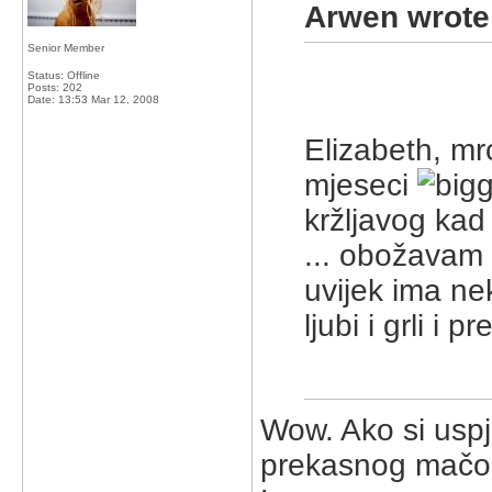
Arwen wrote
Senior Member
Status: Offline
Posts: 202
Date:
13:53 Mar 12, 2008
Elizabeth, m
mjeseci
kržljavog kad 
... obožavam
uvijek ima ne
ljubi i grli i 
Wow. Ako si uspj
prekasnog mačor