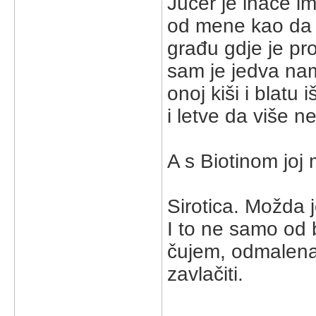
Jučer je inače im
od mene kao da m
građu gdje je pro
sam je jedva na
onoj kiši i blatu 
i letve da više 
A s Biotinom joj 
Sirotica. Možda 
I to ne samo od 
čujem, odmalena j
zavlačiti.