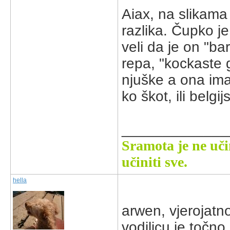
Aiax, na slikama s
razlika. Čupko je
veli da je on "ba
repa, "kockaste g
njuške a ona ima 
ko škot, ili belgi
_____________
Sramota je ne uči
učiniti sve.
hella
arwen, vjerojatno
vodilicu je točno 