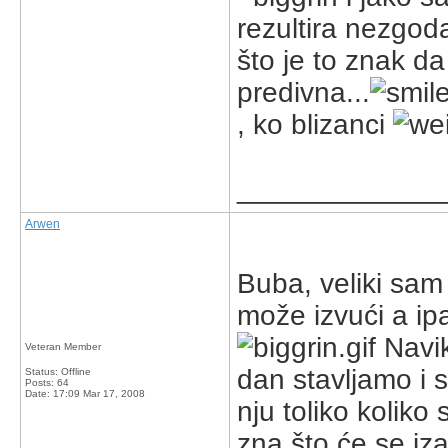
rezultira nezgoda
što je to znak da
predivna...
, ko blizanci
_____________
Arwen
Buba, veliki sam 
može izvući a ip
Navik
Veteran Member
dan stavljamo i 
Status: Offline
Posts: 64
Date:
17:09 Mar 17, 2008
nju toliko koliko
zna što će se iz