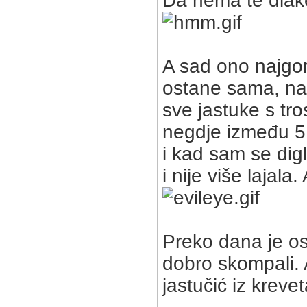
Da nema te dlake 
A sad ono najgor
ostane sama, nap
sve jastuke s tro
negdje između 5 i
i kad sam se digl
i nije više lajala
Preko dana je os
dobro skompali. A
jastučić iz krevet