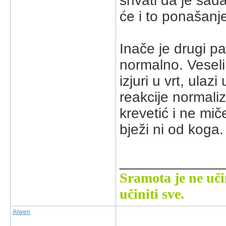
shvati da je sada
će i to ponašanje
Inače je drugi p
normalno. Veseli
izjuri u vrt, ula
reakcije normali
krevetić i ne mič
bježi ni od koga.
_____________
Sramota je ne uči
učiniti sve.
Arwen