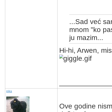
...
Sad već sam
mnom "ko pas"
ju mazim...
Hi-hi, Arwen, mis
_____________
pika
Ove godine nismo