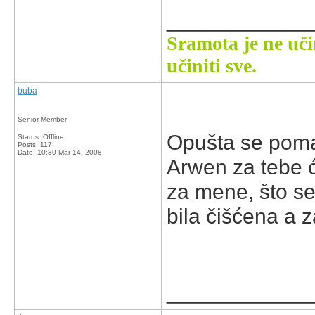
_____________
Sramota je ne uči
učiniti sve.
buba
Senior Member
Opušta se pomal
Status: Offline
Posts: 117
Date:
10:30 Mar 14, 2008
Arwen za tebe ć
za mene, što se 
bila čišćena a 
_____________