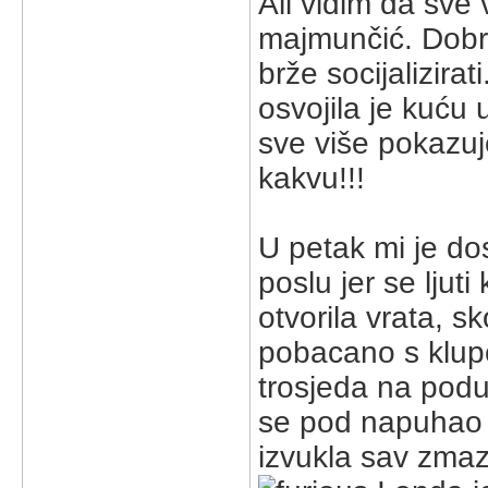
Ali vidim da sve 
majmunčić. Dobr
brže socijalizira
osvojila je kuću u
sve više pokazuje
kakvu!!!
U petak mi je do
poslu jer se lj
otvorila vrata, s
pobacano s klupči
trosjeda na podu
se pod napuhao .
izvukla sav zmaza