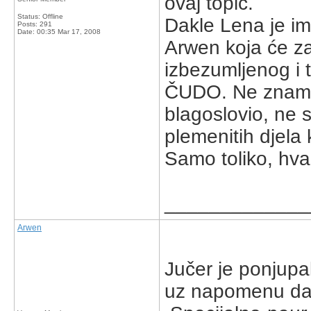
ovaj topic.
Status: Offline
Dakle Lena je im
Posts: 291
Date:
00:35 Mar 17, 2008
Arwen koja će za
izbezumljenog i t
ČUDO. Ne znam š
blagoslovio, ne 
plemenitih djela ko
Samo toliko, hval
_____________
Arwen
Jučer je ponjupal
uz napomenu da j