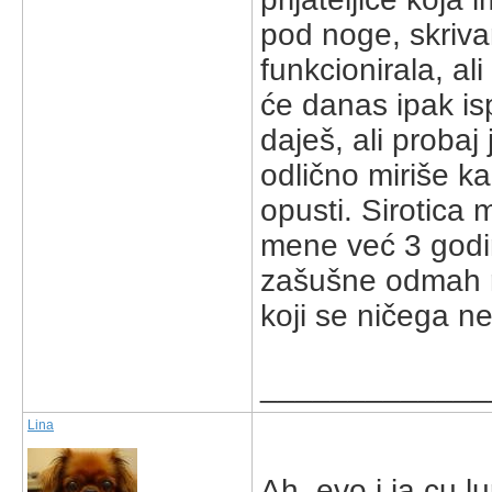
pod noge, skriva
funkcionirala, al
će danas ipak isp
daješ, ali probaj 
odlično miriše k
opusti. Sirotica 
mene već 3 godin
zašušne odmah re
koji se ničega ne
_____________
Lina
Ah, evo i ja cu l