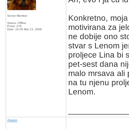
Konkretno, moja 
Senior Member
Status: Offline
motivirana za jel
Posts: 276
Date:
16:28 Mar 13, 2008
ne dobije ono sto
stvar s Lenom je
proljece Lina bi
pet-sest dana nij
malo mrsava ali 
na tu njenu prolj
Lenom.
_____________
Arwen