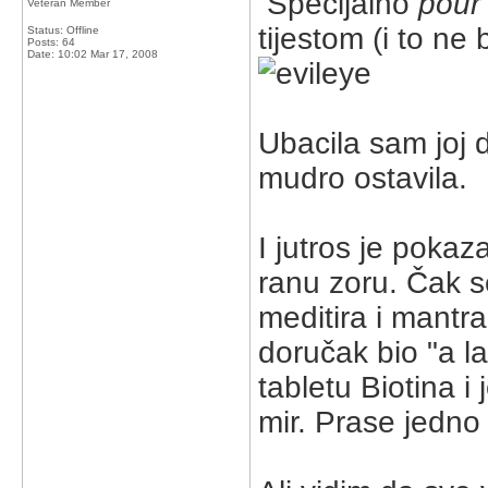
Specijalno
pour
Veteran Member
tijestom (i to ne 
Status: Offline
Posts: 64
Date:
10:02 Mar 17, 2008
Ubacila sam joj 
mudro ostavila.
I jutros je poka
ranu zoru. Čak s
meditira i mantr
doručak bio "a l
tabletu Biotina i 
mir. Prase jedn