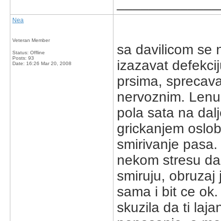
_____________
Nea
Veteran Member
sa davilicom se 
Status: Offline
Posts: 93
izazavat defekciju
Date:
16:26 Mar 20, 2008
prsima, sprecava
nervoznim. Lenu 
pola sata na dalje
grickanjem oslob
smirivanje pasa. 
nekom stresu da b
smiruju, obruzaj 
sama i bit ce ok.
skuzila da ti laj