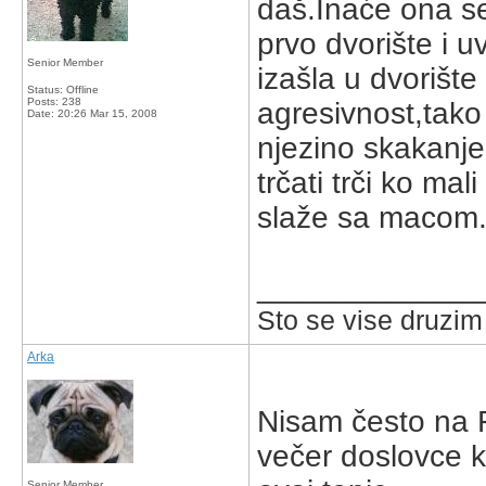
daš.Inaće ona se 
prvo dvorište i u
Senior Member
izašla u dvorište
Status: Offline
Posts: 238
agresivnost,tako 
Date:
20:26 Mar 15, 2008
njezino skakanje.
trčati trči ko ma
slaže sa macom.U
_____________
Sto se vise druzim
Arka
Nisam često na F
večer doslovce kr
Senior Member