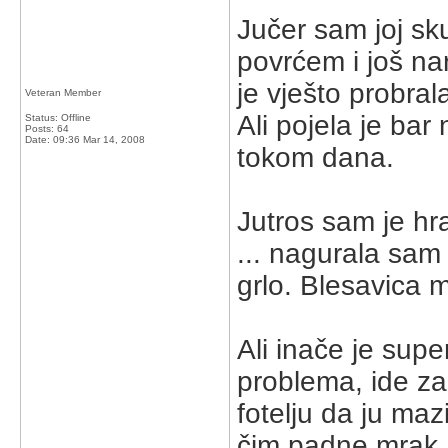
Jučer sam joj sk
povrćem i još na
je vješto probral
Veteran Member
Ali pojela je bar
Status: Offline
Posts: 64
Date:
09:36 Mar 14, 2008
tokom dana.
Jutros sam je hr
... nagurala sam 
grlo. Blesavica 
Ali inače je sup
problema, ide za
fotelju da ju maz
čim padne mrak. 