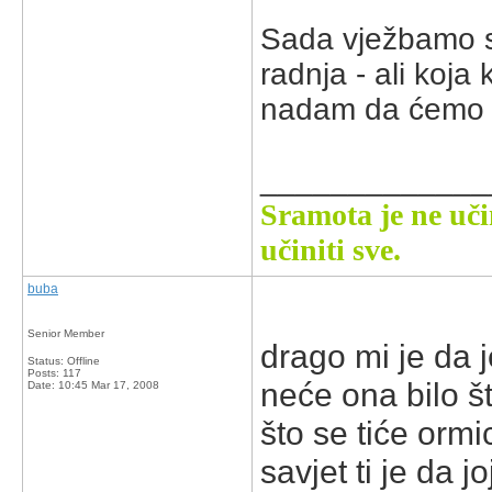
Sada vježbamo st
radnja - ali koja
nadam da ćemo i 
_____________
Sramota je ne uči
učiniti sve.
buba
Senior Member
drago mi je da j
Status: Offline
Posts: 117
neće ona bilo št
Date:
10:45 Mar 17, 2008
što se tiće ormi
savjet ti je da j