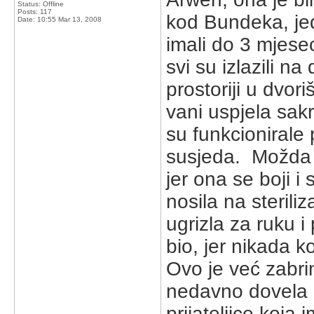
Status: Offline
Posts: 117
kod Bundeka, jed
Date:
10:55 Mar 13, 2008
imali do 3 mjesec
svi su izlazili na
prostoriji u dvor
vani uspjela sakr
su funkcionirale 
susjeda. Možda s
jer ona se boji 
nosila na sterili
ugrizla za ruku i
bio, jer nikada 
Ovo je već zabri
nedavno dovela 
prijateljice koja