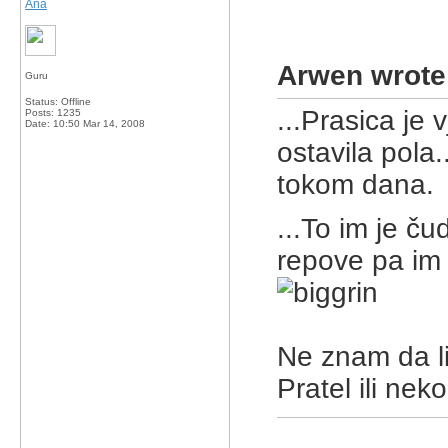
Ana
Arwen wrote
Guru
Status: Offline
...Prasica je 
Posts: 1235
Date:
10:50 Mar 14, 2008
ostavila pola.
tokom dana.
...To im je č
repove pa im 
Ne znam da li
Pratel ili nek