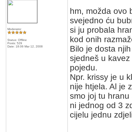
hm, možda ovo ba
svejedno ću bub
si ju probala hra
Moderator
kod onih razmaž
Status: Offline
Posts: 529
Bilo je dosta njih
Date:
18:06 Mar 12, 2008
sjedneš u kavez i
pojedu.
Npr. krissy je u k
nije htjela. Al j
smo joj tu hranu s
ni jednog od 3 zd
cijelu jednu zdjel