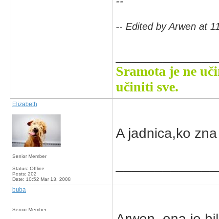
--
-- Edited by Arwen at 1
_____________
Sramota je ne uči
učiniti sve.
Elizabeth
A jadnica,ko zna 
Senior Member
_____________
Status: Offline
Posts: 202
Date:
10:52 Mar 13, 2008
buba
Senior Member
Arwen, ona je bil