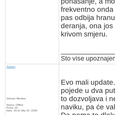
ponasanje, a moz
frekventno onda j
pas odbija hranu
deranja, ona jos
krivom smjeru.
_____________
Sto vise upoznajem
Arwen
Evo mali update.
pojede u dva put
to dozvoljava i n
Veteran Member
naviku, pa će va
Status: Offline
Posts: 64
Date:
16:41 Mar 20, 2008