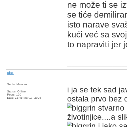
ne može ti se iz
se tiće demilir
isto narave sva
kući već sa sv
to napraviti jer 
_____________
aiax
Senior Member
i ja se tek sad 
Status: Offline
Posts: 120
ostala prvo bez 
Date:
15:45 Mar 17, 2008
stvarno p
životinjice....a s
i jako s