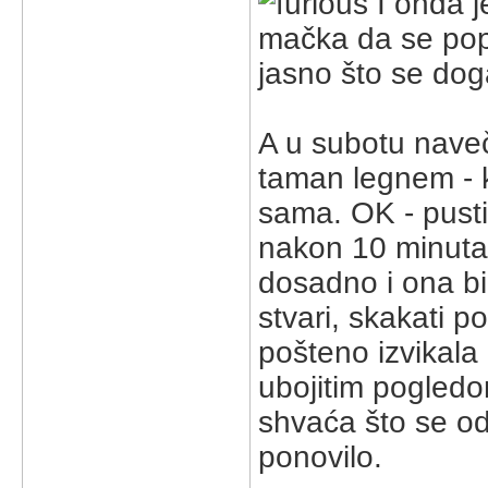
I onda j
mačka da se popiš
jasno što se doga
A u subotu naveče
taman legnem - k
sama. OK - pust
nakon 10 minuta z
dosadno i ona bi 
stvari, skakati p
pošteno izvikala 
ubojitim pogledo
shvaća što se od 
ponovilo.