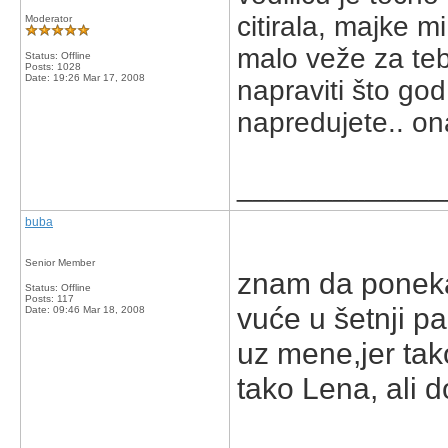
citirala, majke m
Moderator
malo veže za teb
Status: Offline
Posts: 1028
Date:
19:26 Mar 17, 2008
napraviti što god
napredujete.. ona
_____________
buba
Senior Member
znam da poneka
Status: Offline
Posts: 117
vuće u šetnji p
Date:
09:46 Mar 18, 2008
uz mene,jer tak
tako Lena, ali d