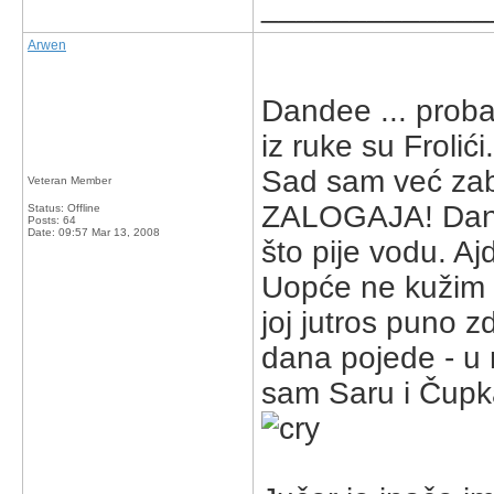
_____________
Arwen
Dandee ... proba
iz ruke su Frolić
Sad sam već zabr
Veteran Member
ZALOGAJA! Danas
Status: Offline
Posts: 64
Date:
09:57 Mar 13, 2008
što pije vodu. Aj
Uopće ne kužim 
joj jutros puno 
dana pojede - u 
sam Saru i Čupka