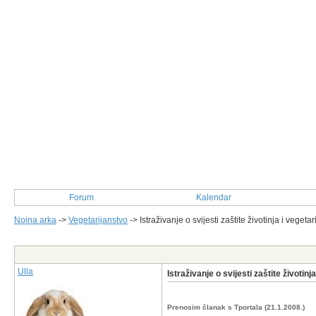
Forum
Kalendar
Noina arka
->
Vegetarijanstvo
->
Istraživanje o svijesti zaštite životinja i veget
Post Info
TOPIC: I
Ulla
Istraživanje o svijesti zaštite životin
Prenosim članak s Tportala (21.1.2008.)