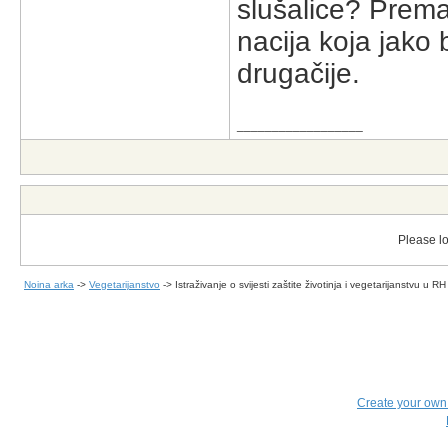
slušalice? Prema
nacija koja jako 
drugačije.
__________________
Please lo
Noina arka
->
Vegetarijanstvo
->
Istraživanje o svijesti zaštite životinja i vegetarijanstvu u RH
Create your ow