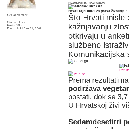
REZULTATI ISTRAŽIVANJA
Hrvati tajni borci za prava životinja?
Što Hrvati misle
Senior Member
Status: Offline
kažnjavanju zlost
Posts: 206
Date:
19:34 Jan 21, 2008
otkrivaju u anke
službeno istraži
Komunikacijska sk
Rezult
Prema rezultatima 
podržava vegetar
postati, dok se 3,7
U Hrvatskoj živi v
Sedamdesetitri p