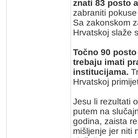
znati 83 posto 
zabraniti pokuse
Sa zakonskom za
Hrvatskoj slaže 
Točno 90 posto 
trebaju imati p
institucijama.
Tr
Hrvatskoj primije
Jesu li rezultati
putem na slučaj
godina, zaista real
mišljenje jer nit