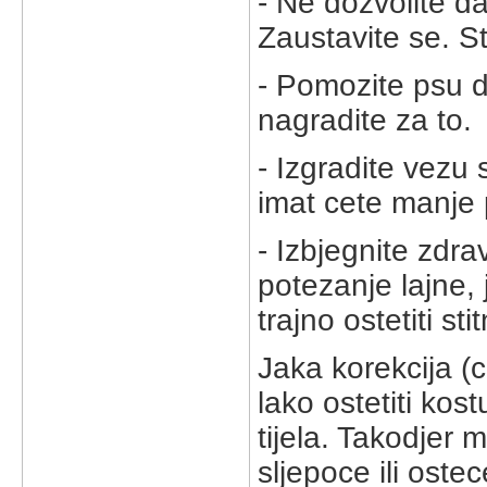
- Ne dozvolite 
Zaustavite se. S
- Pomozite psu da
nagradite za to.
- Izgradite vezu
imat cete manje
- Izbjegnite zdr
potezanje lajne, 
trajno ostetiti st
Jaka korekcija (
lako ostetiti kos
tijela. Takodjer 
sljepoce ili ost