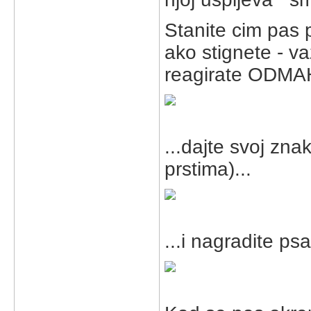
Stanite cim pas p
ako stignete - va
reagirate ODMAH
...dajte svoj zna
prstima)...
...i nagradite psa