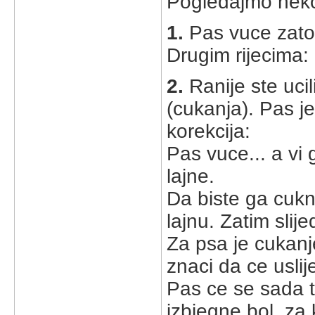
Pogledajmo neko
1.
Pas vuce zato s
Drugim rijecima: n
2.
Ranije ste ucil
(cukanja). Pas j
korekcija:
Pas vuce... a vi
lajne.
Da biste ga cukn
lajnu. Zatim slij
Za psa je cukanj
znaci da ce uslije
Pas ce se sada t
izbjegne bol, za 