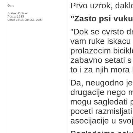
Prvo uzrok, dakl
Guru
Status: Offline
"Zasto psi vuku
Posts: 1235
Date:
23:14 Oct 23, 2007
"Dok se cvrsto dr
vam ruke iskacu i
prolazecim bicikl
zabavno setati s 
to i za njih mora
Da, neugodno je i
drugacije nego mi
mogu sagledati 
poceti razmisljat
asocijacije u svoj