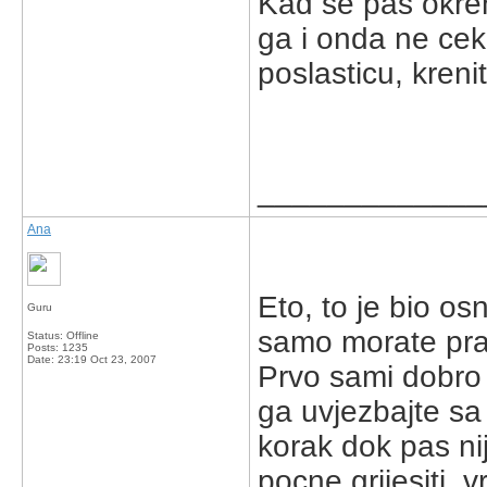
Kad se pas okren
ga i onda ne cek
poslasticu, krenit
_____________
Ana
Eto, to je bio os
Guru
samo morate prati
Status: Offline
Posts: 1235
Date:
23:19 Oct 23, 2007
Prvo sami dobro 
ga uvjezbajte sa
korak dok pas ni
pocne grijesiti, 