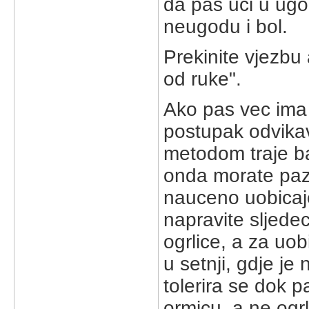
da pas uci u ugo
neugodu i bol.
Prekinite vjezbu
od ruke".
Ako pas vec ima o
postupak odvikav
metodom traje ba
onda morate pazi
nauceno uobicaje
napravite sljedec
ogrlice, a za uob
u setnji, gdje je 
tolerira se dok p
ormicu, a ne ogr