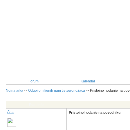
Forum
Kalendar
Noina arka
->
Odgoj omiljenih nam četveronožaca
->
Pristojno hodanje na po
Post Info
Ana
Pristojno hodanje na povodniku