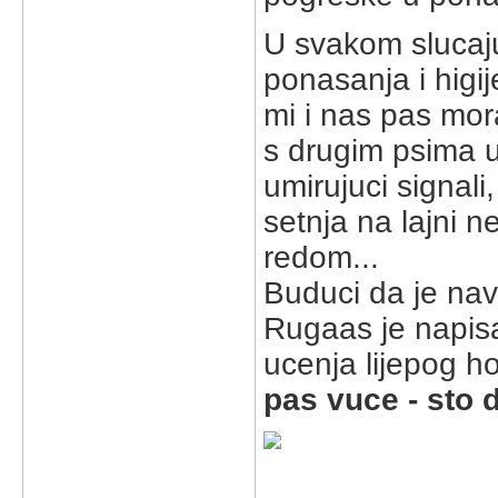
U svakom slucaju
ponasanja i higije
mi i nas pas mor
s drugim psima u
umirujuci signali,
setnja na lajni n
redom...
Buduci da je navl
Rugaas je napisal
ucenja lijepog ho
pas vuce - sto 