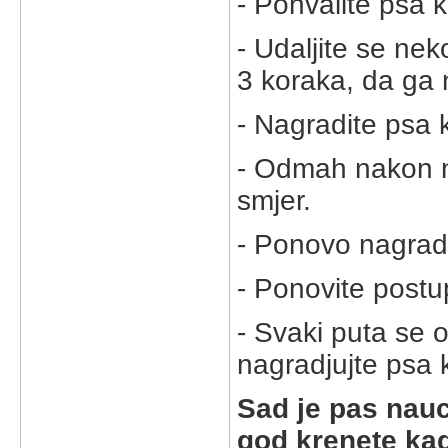
- Pohvalite psa
- Udaljite se ne
3 koraka, da ga 
- Nagradite psa k
- Odmah nakon n
smjer.
- Ponovo nagradi
- Ponovite postu
- Svaki puta se 
nagradjujte psa k
Sad je pas nauc
god krenete kad