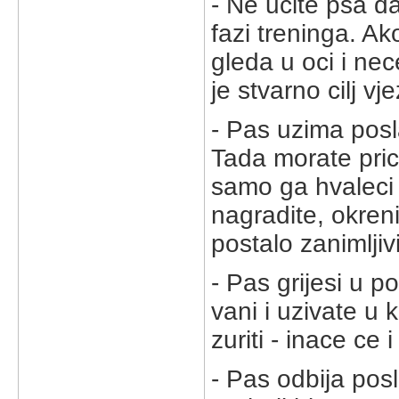
- Ne ucite psa da
fazi treninga. Ak
gleda u oci i ne
je stvarno cilj v
- Pas uzima posl
Tada morate pric
samo ga hvaleci
nagradite, okreni
postalo zanimljivij
- Pas grijesi u p
vani i uzivate u 
zuriti - inace ce 
- Pas odbija posl