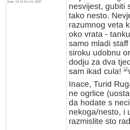
Date:
23:15 Oct 23, 2007
nesvijest, gubiti 
tako nesto. Nevj
razumnog veta ko
oko vrata - tanku
samo mladi staff
siroku udobnu or
dodju za dva tjed
sam ikad cula!
Inace, Turid Rug
ne ogrlice (uost
da hodate s neci
nekoga/nesto, i 
razmislite sto ra