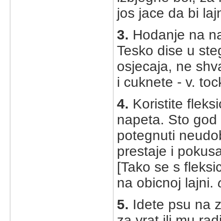
jos jace da bi l
3.
Hodanje na nap
Tesko dise u steg
osjecaja, ne shv
i cuknete - v. toc
4.
Koristite fleks
napeta. Sto god 
potegnuti neudo
prestaje i pokus
[Tako se s fleksi
na obicnoj lajni.
5.
Idete psu na z
za vrat ili mu r