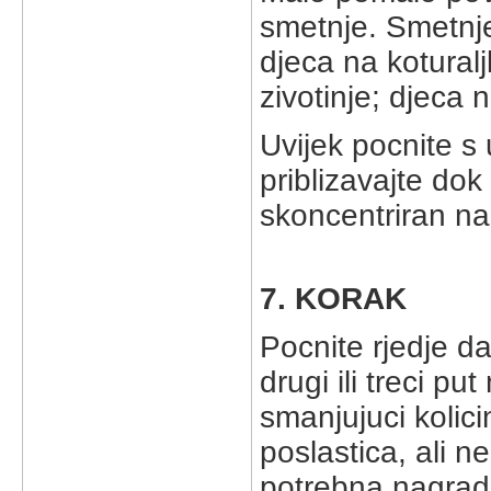
smetnje. Smetnje 
djeca na kotural
zivotinje; djeca na
Uvijek pocnite s
priblizavajte dok
skoncentriran na
7. KORAK
Pocnite rjedje da
drugi ili treci 
smanjujuci kolici
poslastica, ali n
potrebna nagrada