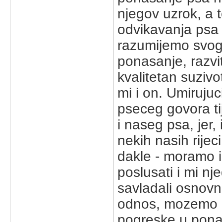
njegov uzrok, a 
odvikavanja psa
razumijemo svog
ponasanje, razvi
kvalitetan suzivo
mi i on. Umirujuc
pseceg govora ti
i naseg psa, jer
nekih nasih rijec
dakle - moramo i
poslusati i mi n
savladali osnovn
odnos, mozemo pri
pogreske u pona