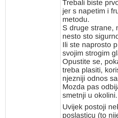
Trebali biste prv
jer s napetim i f
metodu.
S druge strane, 
nesto sto sigurno
Ili ste naprosto 
svojim strogim gl
Opustite se, pok
treba plasiti, ko
njezniji odnos s
Mozda pas odbija
smetnji u okolini
Uvijek postoji ne
poslasticu (to n