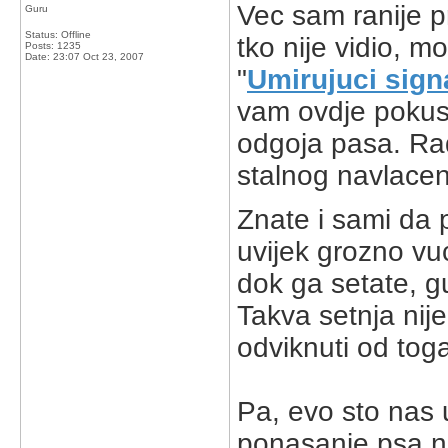
Vec sam ranije pr
Guru
Status: Offline
tko nije vidio, 
Posts: 1235
Date:
23:07 Oct 23, 2007
"
Umirujuci signa
vam ovdje pokusa
odgoja pasa. Rad
stalnog navlacenj
Znate i sami da p
uvijek grozno vu
dok ga setate, gu
Takva setnja nij
odviknuti od tog
Pa, evo sto nas u
ponasanje psa n