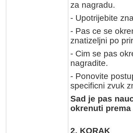
za nagradu.
- Upotrijebite zna
- Pas ce se okr
znatizeljni po pri
- Cim se pas okr
nagradite.
- Ponovite postu
specificni zvuk z
Sad je pas nauc
okrenuti prema
2. KORAK