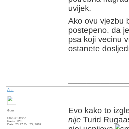
uvijek.
Ako ovu vjezbu b
postepeno, da je
psa koji vecinu 
ostanete dosljedn
_____________
Ana
Evo kako to izgl
Guru
nije
Turid Rugaas
Status: Offline
Posts: 1235
Date:
23:17 Oct 23, 2007
njoj uspijeva