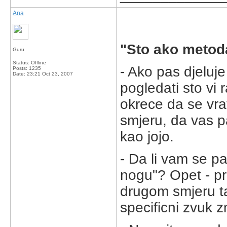
Ana
"Sto ako metod
Guru
Status: Offline
- Ako pas djeluje
Posts: 1235
Date:
23:21 Oct 23, 2007
pogledati sto vi 
okrece da se vra
smjeru, da vas p
kao jojo.
- Da li vam se pa
nogu"? Opet - p
drugom smjeru ta
specificni zvuk z