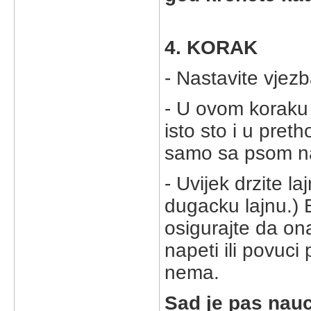
4. KORAK
- Nastavite vjez
- U ovom koraku ko
isto sto i u pret
samo sa psom na 
- Uvijek drzite 
dugacku lajnu.) B
osigurajte da on
napeti ili povuci
nema.
Sad je pas nauci