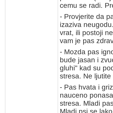
cemu se radi. Pro
- Provjerite da 
izaziva neugodu.
vrat, ili postoji
vam je pas zdrav
- Mozda pas igno
bude jasan i zvu
gluhi" kad su po
stresa. Ne ljutit
- Pas hvata i gri
nauceno ponasanj
stresa. Mladi pas
Mladi psi se lak