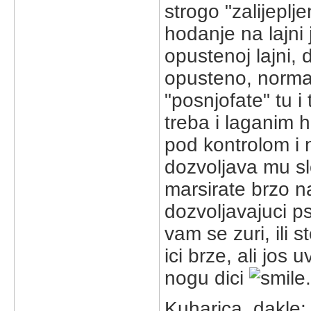
strogo "zalijeplj
hodanje na lajni
opustenoj lajni, 
opusteno, norma
"posnjofate" tu i
treba i laganim h
pod kontrolom i n
dozvoljava mu sl
marsirate brzo n
dozvoljavajuci p
vam se zuri, ili
ici brze, ali jos 
nogu dici
Kuharica, dakle: