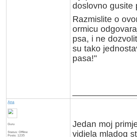
doslovno gusite p
Razmislite o ovo
ormicu odgovaraju
psa, i ne dozvoli
su tako jednostav
pasa!"
_____________
Ana
Jedan moj primj
Guru
vidjela mladog st
Status: Offline
Posts: 1235