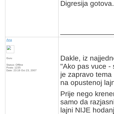
Digresija gotova
_____________
Ana
Dakle, iz najjed
Guru
"Ako pas vuce - s
Status: Offline
Posts: 1235
Date:
23:16 Oct 23, 2007
je zapravo tema 
na opustenoj lajn
Prije nego kren
samo da razjasni
lajni NIJE hodan