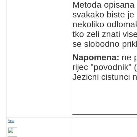
Metoda opisana u
svakako biste je 
nekoliko odlomaka
tko zeli znati vis
se slobodno prikl
Napomena:
ne p
rijec "povodnik" 
Jezicni cistunc
_____________
Ana