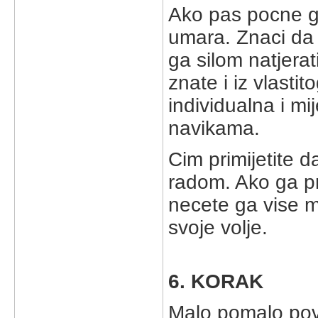
Ako pas pocne gu
umara. Znaci da 
ga silom natjerat
znate i iz vlasti
individualna i mi
navikama.
Cim primijetite d
radom. Ako ga pri
necete ga vise m
svoje volje.
6. KORAK
Malo pomalo pov