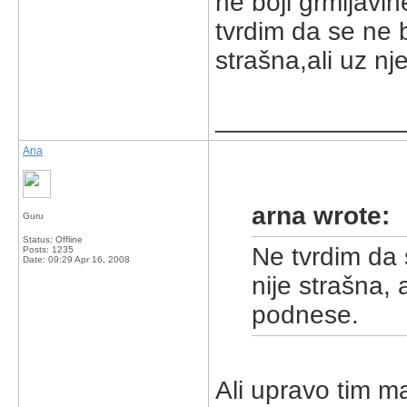
ne boji grmljavi
tvrdim da se ne bo
strašna,ali uz n
_____________
Ana
arna wrote:
Guru
Status: Offline
Ne tvrdim da s
Posts: 1235
Date:
09:29 Apr 16, 2008
nije strašna, 
podnese.
Ali upravo tim m