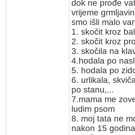
dok ne prođe vatr
vrijeme grmljavin
smo išli malo va
1. skočit kroz b
2. skočit kroz p
3. skočila na kla
4.hodala po naslo
5. hodala po zido
6. urlikala, skvič
po stanu,...
7.mama me zove-
ludim psom
8. moj tata ne mo
nakon 15 godina 