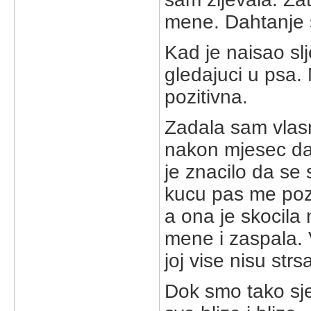
mene. Dahtanje s
Kad je naisao slje
gledajuci u psa. 
pozitivna.
Zadala sam vlasn
nakon mjesec da
je znacilo da se 
kucu pas me pozd
a ona je skocila
mene i zaspala. V
joj vise nisu strs
Dok smo tako sje