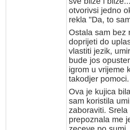
sve blize i blize
otvorivsi jedno o
rekla "Da, to sam 
Ostala sam bez ri
doprijeti do upl
vlastiti jezik, u
bude jos opusteni
igrom u vrijeme k
takodjer pomoci.
Ova je kujica bil
sam koristila umi
zaboraviti. Srel
prepoznala me je.
zeceve po sumi. 