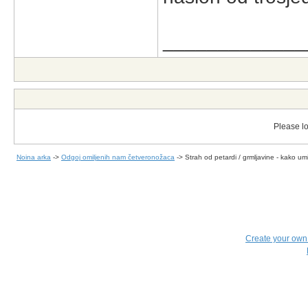
_____________
Please lo
Noina arka
->
Odgoj omiljenih nam četveronožaca
->
Strah od petardi / grmljavine - kako umi
Create your ow