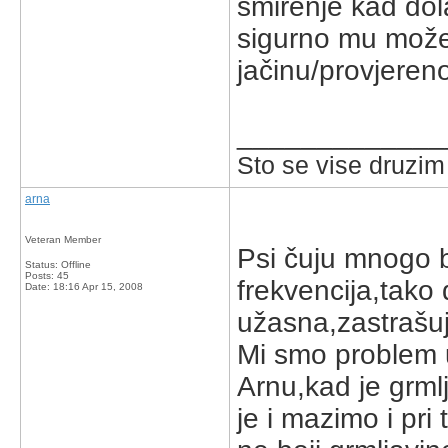
smirenje kad dola
sigurno mu možeš
jačinu/provjereno
_____________
Sto se vise druzim
arna
Veteran Member
Psi čuju mnogo b
Status: Offline
Posts: 45
frekvencija,tako 
Date:
18:16 Apr 15, 2008
užasna,zastrašu
Mi smo problem u
Arnu,kad je grmlj
je i mazimo i pri 