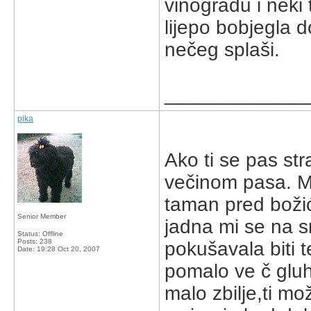
vinogradu i neki 
lijepo bobjegla 
nečeg splaši.
_____________
pika
Ako ti se pas str
večinom pasa. Mo
taman pred božić 
Senior Member
jadna mi se na s
Status: Offline
Posts: 238
pokušavala biti 
Date:
19:28 Oct 20, 2007
pomalo ve č glu
malo zbilje,ti mo