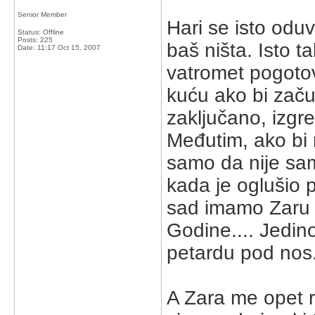
Senior Member
Hari se isto odu
Status: Offline
Posts: 225
baš ništa. Isto t
Date:
11:17 Oct 15, 2007
vatromet pogotovo
kuću ako bi začu
zaključano, izgre
Međutim, ako bi m
samo da nije sam
kada je oglušio 
sad imamo Zaru 
Godine.... Jedin
petardu pod nos
A Zara me opet r