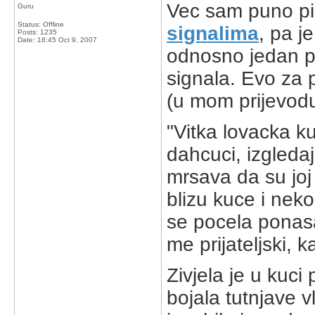
Vec sam puno pi
Guru
Status: Offline
signalima
, pa j
Posts: 1235
Date:
18:45 Oct 9, 2007
odnosno jedan po
signala. Evo za 
(u mom prijevodu
"Vitka lovacka kuj
dahcuci, izgledaj
mrsava da su joj 
blizu kuce i neko
se pocela ponasat
me prijateljski, k
Zivjela je u kuci
bojala tutnjave 