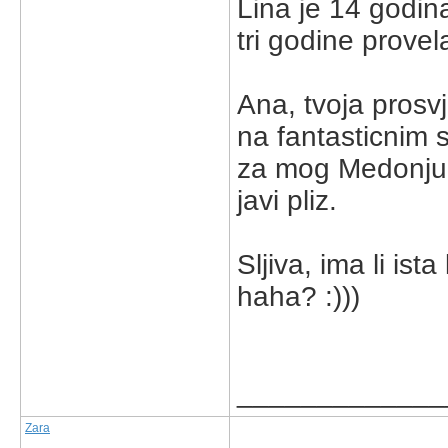
Lina je 14 godina
tri godine prove
Ana, tvoja prosv
na fantasticnim 
za mog Medonju ko
javi pliz.
Sljiva, ima li ist
haha? :)))
_____________
Zara