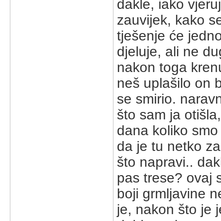
dakle, iako vjer
zauvijek, kako s
tješenje će jedno
djeluje, ali ne d
nakon toga krenu
neš uplašilo on b
se smirio. narav
što sam ja otišla
dana koliko smo 
da je tu netko z
što napravi.. da
pas trese? ovaj s
boji grmljavine 
je, nakon što je 