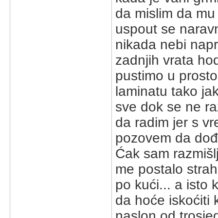
da mislim da mu
uspout se naravno
nikada nebi napr
zadnjih vrata ho
pustimo u prosto
laminatu tako jako
sve dok se ne raz
da radim jer s v
pozovem da dođe 
Ćak sam razmišlj
me postalo strah 
po kući... a isto
da hoće iskoćiti 
naslon od trosjed