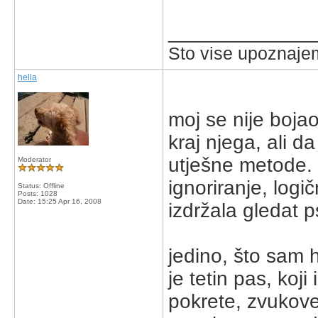
_____________
Sto vise upoznajem
hella
moj se nije boja
kraj njega, ali da
utješne metode. 
Moderator
ignoriranje, logič
Status: Offline
Posts: 1028
Date:
15:25 Apr 16, 2008
izdržala gledat p
jedino, što sam h
je tetin pas, koj
pokrete, zvukove