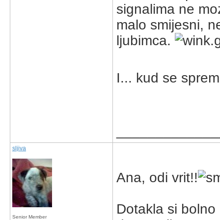
signalima ne mozet
malo smijesni, n
ljubimca.
I... kud se spr
_____________
sljiva
Ana, odi vrit!!
Dotakla si bolno
Senior Member