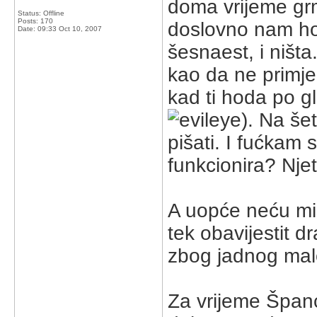
doma vrijeme gr
Status: Offline
Posts: 170
doslovno nam ho
Date:
09:33 Oct 10, 2007
šesnaest, i ništ
kao da ne primje
kad ti hoda po gl
). Na še
pišati. I fućkam 
funkcionira? Nje
A uopće neću mis
tek obavijestit 
zbog jadnog mal
Za vrijeme Špan