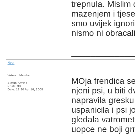
trepnula. Mislim 
mazenjem i tjese
smo uvijek ignori
nismo ni obracal
_____________
Nea
Veteran Member
MOja frendica se 
Status: Offline
Posts: 93
njeni psi, u biti
Date:
12:30 Apr 16, 2008
napravila gresku
uspanicila i psi
gledala vatromet 
uopce ne boji grm