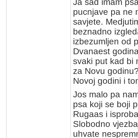
Ja sad imam psa k
pucnjave pa ne 
savjete. Medjuti
beznadno izgled
izbezumljen od p
Dvanaest godina
svaki put kad bi
za Novu godinu?"
Novoj godini i tom
Jos malo pa nam
psa koji se boji 
Rugaas i isproba
Slobodno vjezbaj
uhvate nespre