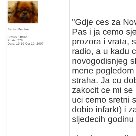
"Gdje ces za No
Pas i ja cemo sje
Senior Member
Status: Offline
prozora i vrata, 
Posts: 276
Date:
15:16 Oct 10, 2007
radio, a u kadu 
novogodisnjeg sla
mene pogledom "sp
straha. Ja cu do
zakocit ce mi se
uci cemo sretni s
dobio infarkt) i 
sljedecih godinu