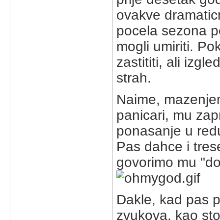
ovakve dramatic
pocela sezona p
mogli umiriti. Po
zastititi, ali iz
strah.
Naime, mazenjem
panicari, mu za
ponasanje u redu,
Pas dahce i tres
govorimo mu "doo
Dakle, kad pas p
zvukova, kao sto 