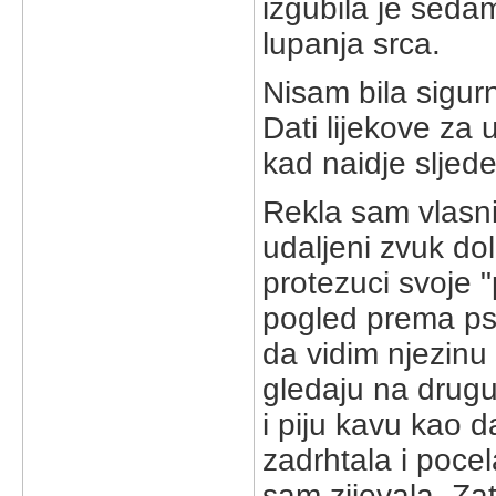
izgubila je sedam
lupanja srca.
Nisam bila sigurn
Dati lijekove za
kad naidje sljede
Rekla sam vlasni
udaljeni zvuk dol
protezuci svoje 
pogled prema psu
da vidim njezinu 
gledaju na drug
i piju kavu kao 
zadrhtala i pocel
sam zijevala. Za