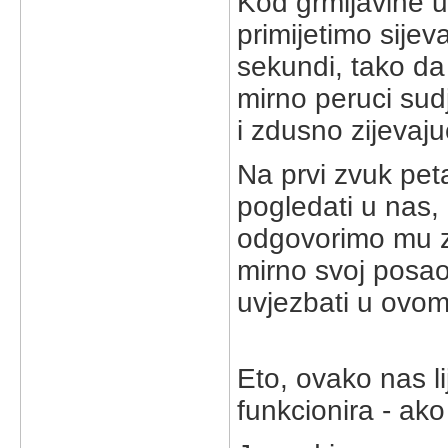
Kod grmljavine 
primijetimo sijev
sekundi, tako d
mirno peruci sudj
i zdusno zijevaju
Na prvi zvuk peta
pogledati u nas,
odgovorimo mu zm
mirno svoj posa
uvjezbati u ovome
Eto, ovako nas lij
funkcionira - ak