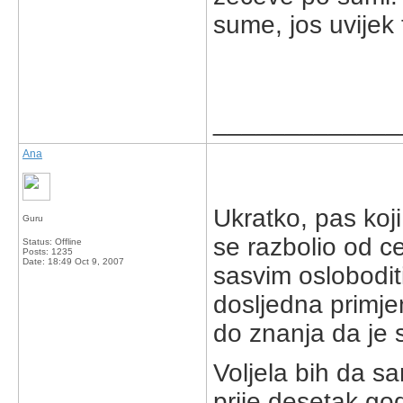
sume, jos uvijek 
_____________
Ana
Ukratko, pas koji
Guru
se razbolio od c
Status: Offline
Posts: 1235
Date:
18:49 Oct 9, 2007
sasvim osloboditi
dosljedna primjen
do znanja da je 
Voljela bih da s
prije desetak god