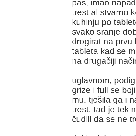
pas, imao napada
trest al stvarno 
kuhinju po tablet
svako sranje dobi
drogirat na prvu
tableta kad se mo
na drugačiji nači
uglavnom, podigl
grize i full se bo
mu, tješila ga i
trest. tad je tek 
čudili da se ne t