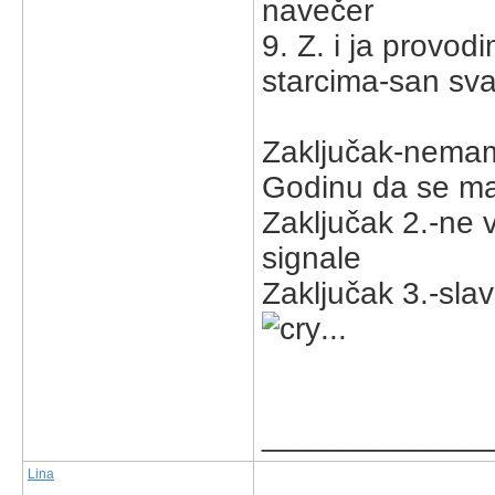
navečer
9. Z. i ja provo
starcima-san sv
Zaključak-nemam
Godinu da se m
Zaključak 2.-ne 
signale
Zaključak 3.-slav
...
_____________
Lina