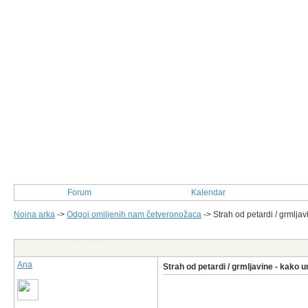
Forum
Kalendar
Noina arka
->
Odgoj omiljenih nam četveronožaca
->
Strah od petardi / grmljav
Post Info
T
Ana
Strah od petardi / grmljavine - kako u