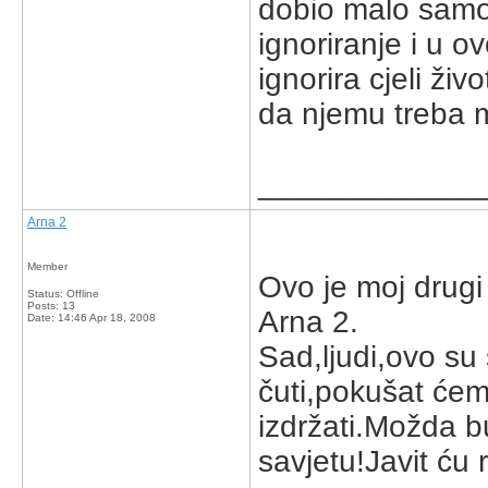
dobio malo samop
ignoriranje i u o
ignorira cjeli ži
da njemu treba 
_____________
Arna 2
Member
Ovo je moj drugi 
Status: Offline
Posts: 13
Arna 2.
Date:
14:46 Apr 18, 2008
Sad,ljudi,ovo su 
čuti,pokušat će
izdržati.Možda b
savjetu!Javit ću 