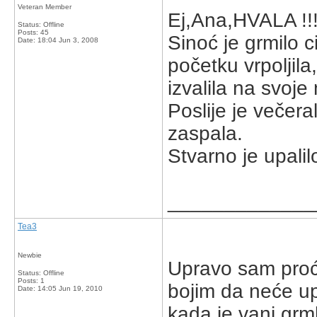
Veteran Member
Ej,Ana,HVALA !!!
Status: Offline
Posts: 45
Sinoć je grmilo c
Date:
18:04 Jun 3, 2008
početku vrpoljila,
izvalila na svoje
Poslije je večera
zaspala.
Stvarno je upalilo
_____________
Tea3
Newbie
Upravo sam proći
Status: Offline
Posts: 1
bojim da neće upa
Date:
14:05 Jun 19, 2010
kada je vani grml