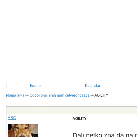
Forum
Kalendar
Noina arka
->
Odgoj omiljenih nam četveronožaca
->
AGILITY
Post Info
HRC
AGILITY
Dali netko zna da na 