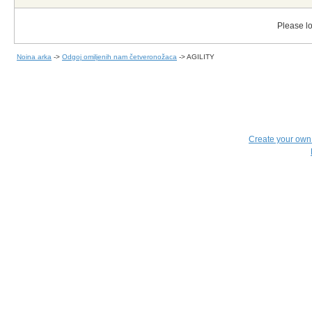
Please lo
Noina arka
->
Odgoj omiljenih nam četveronožaca
->
AGILITY
Create your ow