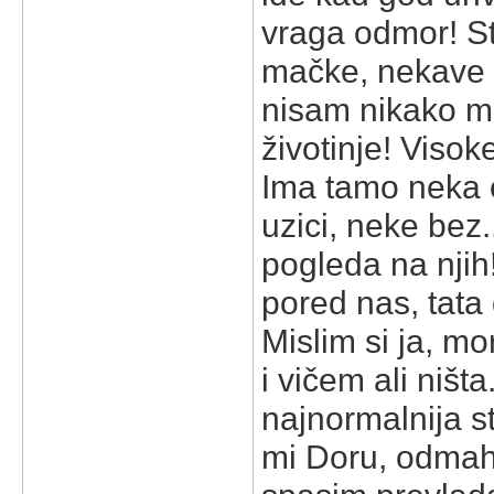
vraga odmor! St
mačke, nekave p
nisam nikako mo
životinje! Visok
Ima tamo neka 
uzici, neke bez..
pogleda na njih
pored nas, tata 
Mislim si ja, m
i vičem ali ništ
najnormalnija st
mi Doru, odmah!