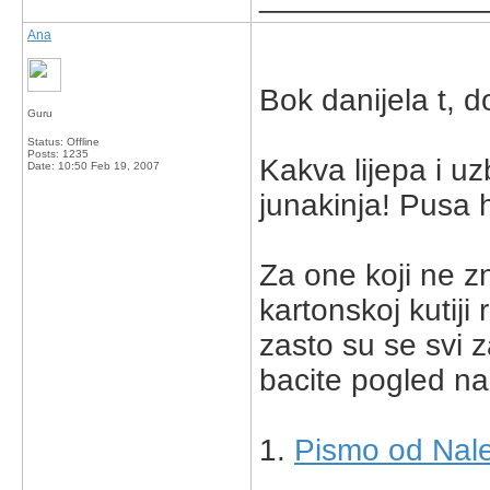
Ana
Bok danijela t, 
Guru
Status: Offline
Posts: 1235
Kakva lijepa i uz
Date:
10:50 Feb 19, 2007
junakinja! Pusa h
Za one koji ne z
kartonskoj kutiji 
zasto su se svi z
bacite pogled na
1.
Pismo od Nal