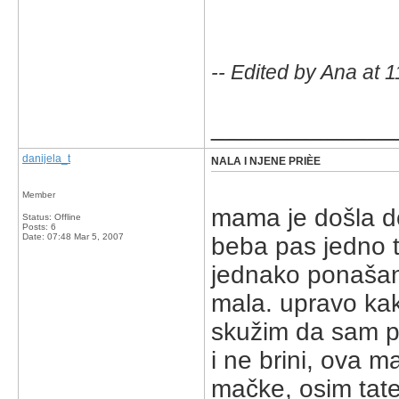
-- Edited by Ana at 
_____________
danijela_t
NALA I NJENE PRIÈE
Member
mama je došla d
Status: Offline
Posts: 6
Date:
07:48 Mar 5, 2007
beba pas jedno t
jednako ponašanj
mala. upravo ka
skužim da sam piš
i ne brini, ova m
mačke, osim tate 