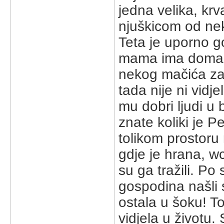
jedna velika, kr
njuškicom od nek
Teta je uporno g
mama ima doma d
nekog mačića za
tada nije ni vidj
mu dobri ljudi u 
znate koliki je P
tolikom prostoru
gdje je hrana, wc
su ga tražili. P
gospodina našli 
ostala u šoku! To
vidjela u životu. 