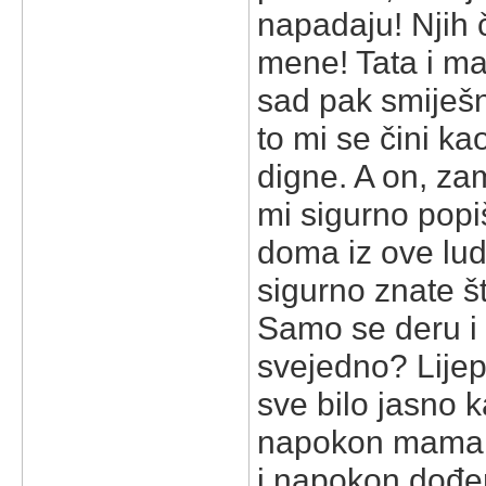
napadaju! Njih 
mene! Tata i ma
sad pak smiješ
to mi se čini ka
digne. A on, zam
mi sigurno popiš
doma iz ove lud
sigurno znate š
Samo se deru i
svejedno? Lijep
sve bilo jasno 
napokon mama o
i napokon dođem