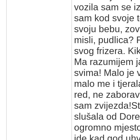
vozila sam se iz
sam kod svoje t
svoju bebu, zov
misli, pudlica?
svog frizera. Ki
Ma razumijem ja
svima! Malo je v
malo me i tjera
red, ne zaboravi
sam zvijezda!
St
slušala od Dore
ogromno mjesto 
ide kad god uh