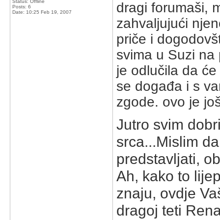
Status: Offline
dragi forumaši, 
Posts: 6
Date:
10:25 Feb 19, 2007
zahvaljujući nje
priče i dogodovš
svima u Suzi na 
je odlučila da će
se događa i s vam
zgode. ovo je još
Jutro svim dobri
srca...
Mislim da
predstavljati, 
Ah, kako to lijep
znaju, ovdje Va
dragoj teti Ren