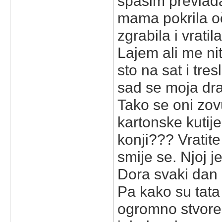
spasim prevladal
mama pokrila oč
zgrabila i vrati
Lajem ali me nit
sto na sat i tre
sad se moja dra
Tako se oni zov
kartonske kutije 
konji??? Vratite 
smije se. Njoj j
Dora svaki dan i
Pa kako su tata
ogromno stvoren