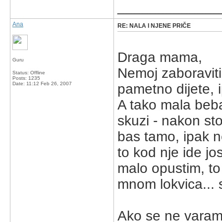
_____________
Ana
RE: NALA I NJENE PRIČE
Draga mama,
Guru
Nemoj zaboraviti 
Status: Offline
Posts: 1235
Date:
11:12 Feb 26, 2007
pametno dijete, 
A tako mala beb
skuzi - nakon sto
bas tamo, ipak n
to kod nje ide jo
malo opustim, to
mnom lokvica... s
Ako se ne varam,