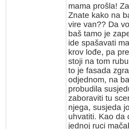
mama prošla! Zag
Znate kako na ba
vire van?? Da vo
baš tamo je zap
ide spašavati ma
krov lođe, pa pr
stoji na tom rub
to je fasada zgr
odjednom, na bal
probudila susje
zaboraviti tu sc
njega, susjeda j
uhvatiti. Kao da 
jednoj ruci mač