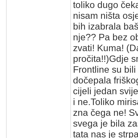
toliko dugo čeka
nisam ništa osje
bih izabrala baš
nje?? Pa bez ob
zvati! Kuma! (Da
pročita!!)
Gdje sm
Frontline su bil
dočepala friškog
cijeli jedan svi
i ne.
Toliko miris
zna čega ne! Sv
svega je bila za
tata nas je strp