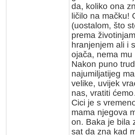
da, koliko ona zn
ličilo na mačku
(uostalom, što ste
prema životinja
hranjenjem ali i
ojača, nema mu 
Nakon puno truda,
najumiljatijeg mač
velike, uvijek v
nas, vratiti ćemo
Cici je s vremen
mama njegova m
on. Baka je bila 
sat da zna kad m