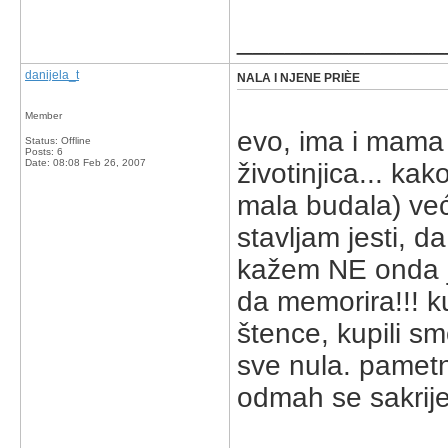
_____________
danijela_t
NALA I NJENE PRIÈE
Member
evo, ima i mama j
Status: Offline
Posts: 6
Date:
08:08 Feb 26, 2007
životinjica... ka
mala budala) već
stavljam jesti, d
kažem NE onda je 
da memorira!!! kup
štence, kupili smo
sve nula. pametnj
odmah se sakrije,