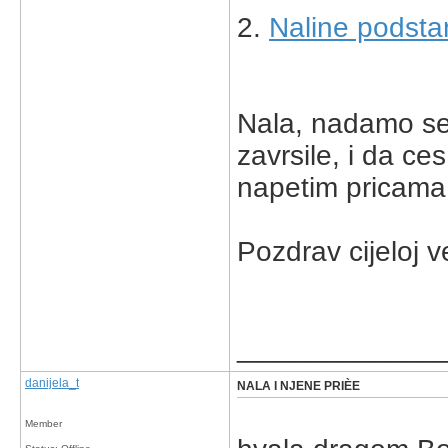
2.
Naline podst
Nala, nadamo se
zavrsile, i da ce
napetim pricama
Pozdrav cijeloj ve
_____________
danijela_t
NALA I NJENE PRIÈE
Member