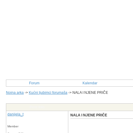
Forum
Kalendar
Noina arka
->
Kućni ljubimci forumaša
->
NALA I NJENE PRIČE
Post Info
danijela_t
NALA I NJENE PRIČE
Member