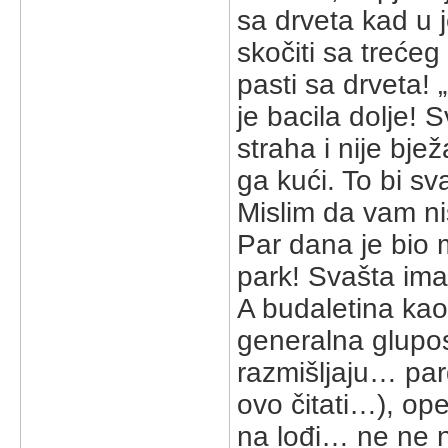
sa drveta kad u 
skočiti sa trećeg
pasti sa drveta! 
je bacila dolje!
straha i nije bjež
ga kući. To bi sv
Mislim da vam ni
Par dana je bio 
park! Svašta ima
A budaletina ka
generalna glupos
razmišljaju… pa
ovo čitati…), ope
na lođi… ne ne ne