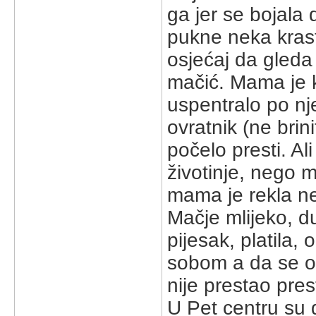
ga jer se bojala 
pukne neka krasta
osjećaj da gleda
mačić. Mama je k
uspentralo po nje
ovratnik (ne brin
počelo presti. Ali
životinje, nego m
mama je rekla ne
Mačje mlijeko, d
pijesak, platila, 
sobom a da se o
nije prestao prest
U Pet centru su ga