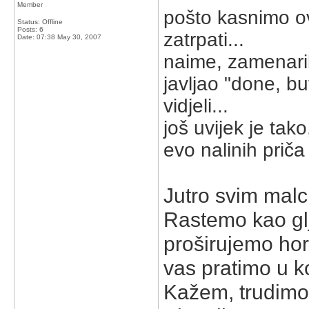
Member
pošto kasnimo o
Status: Offline
Posts: 6
zatrpati...
Date:
07:38 May 30, 2007
naime, zamenaril
javljao "done, bu
vidjeli...
još uvijek je tako
evo nalinih priča
Jutro svim mal
Rastemo kao glj
proširujemo hor
vas pratimo u k
Kažem, trudimo s