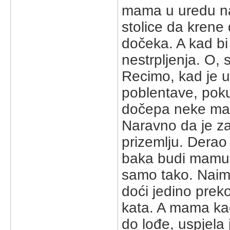
mama u uredu na
stolice da krene
dočeka. A kad bi 
nestrpljenja. O,
Recimo, kad je 
poblentave, poku
dočepa neke mal
Naravno da je z
prizemlju. Derao 
baka budi mamu d
samo tako. Naim
doći jedino preko
kata. A mama ka
do lođe, uspjela 