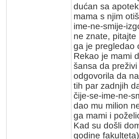
dućan sa apotekom
mama s njim oti
ime-ne-smije-izgo
ne znate, pitajte
ga je pregledao 
Rekao je mami da
šansa da preživi 
odgovorila da nap
tih par zadnjih 
čije-se-ime-ne-smi
dao mu milion nek
ga mami i poželi
Kad su došli dom
godine fakulteta)