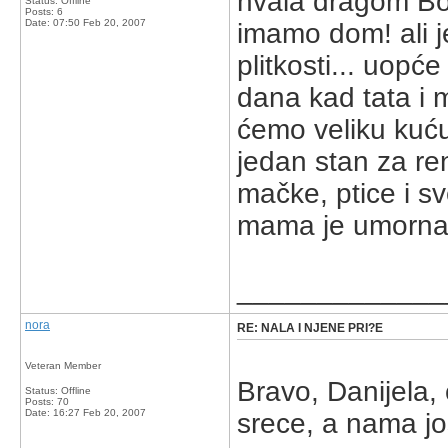
hvala dragom Bo
Status: Offline
Posts: 6
Date:
07:50 Feb 20, 2007
imamo dom! ali j
plitkosti... uop
dana kad tata i 
ćemo veliku kuću
jedan stan za re
mačke, ptice i sv
mama je umorna
_____________
nora
RE: NALA I NJENE PRI?E
Veteran Member
Bravo, Danijela
Status: Offline
Posts: 70
Date:
16:27 Feb 20, 2007
srece, a nama jo