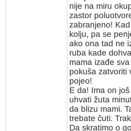
nije na miru okup
zastor poluotvore
zabranjeno! Kad 
kolju, pa se penj
ako ona tad ne iz
ruba kade dohvati
mama izađe sva 
pokuša zatvoriti 
pojeo!
E da! Ima on jo
uhvati žuta minu
da blizu mami. 
trebate čuti. Trak
Da skratimo o g