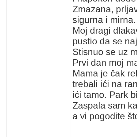
Zmazana, prljav
sigurna i mirna
Moj dragi dlaka
pustio da se na
Stisnuo se uz m
Prvi dan moj ma
Mama je čak rek
trebali ići na r
ići tamo. Park b
Zaspala sam ka
a vi pogodite š
_____________