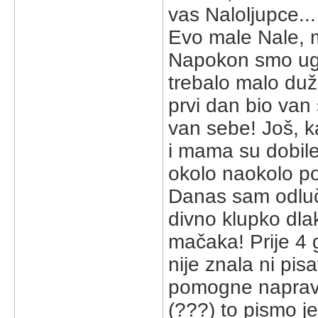
vas Naloljupce...
Evo male Nale,
Napokon smo ugod
trebalo malo duž
prvi dan bio van s
van sebe! Još, k
i mama su dobile
okolo naokolo po
Danas sam odlučil
divno klupko dla
mačaka! Prije 4 
nije znala ni pisa
pomogne napravi
(???) to pismo j