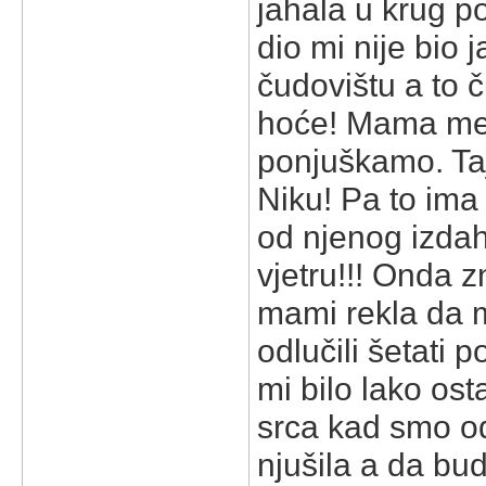
jahala u krug po
dio mi nije bio 
čudovištu a to č
hoće! Mama me 
ponjuškamo. Ta
Niku! Pa to ima
od njenog izdah
vjetru!!! Onda 
mami rekla da m
odlučili šetati 
mi bilo lako osta
srca kad smo od
njušila a da bu