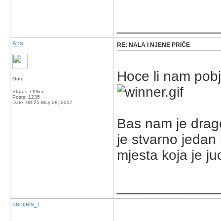
_____________
Ana
RE: NALA I NJENE PRIČE
Hoce li nam pobje
Guru
Status: Offline
Posts: 1235
Date:
08:25 May 28, 2007
Bas nam je drago
je stvarno jedan
mjesta koja je ju
_____________
danijela_t