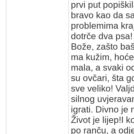
prvi put popiški
bravo kao da sam
problemima kra
dotrče dva psa!
Bože, zašto baš
ma kužim, hoće s
mala, a svaki od
su ovčari, šta g
sve veliko! Val
silnog uvjerava
igrati. Divno je
Život je lijep!
I k
po ranču, a od