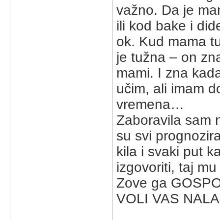
važno. Da je mam
ili kod bake i di
ok. Kud mama tu
je tužna – on zn
mami. I zna kada
učim, ali imam d
vremena…
Zaboravila sam n
su svi prognozir
kila i svaki put
izgovoriti, taj m
Zove ga GOSP
VOLI VAS NALA