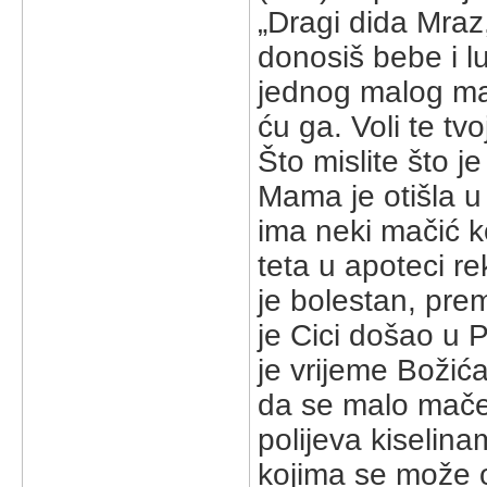
„Dragi dida Mraz
donosiš bebe i lu
jednog malog mač
ću ga. Voli te tv
Što mislite što 
Mama je otišla u 
ima neki mačić ko
teta u apoteci r
je bolestan, prem
je Cici došao u P
je vrijeme Božić
da se malo mače
polijeva kiselina
kojima se može op