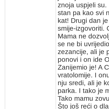
znoja uspjeli su
stan pa kao svi 
kat! Drugi dan j
smije-izgovoriti
Mama ne dozvolj
se ne bi uvrijed
zezancije, ali j
ponovi i on ide 
Zanijemio je! A 
vratolomije. I o
nju sredi, ali je
parka. I tako j
Tako mamu zovu 
Što još reći o d