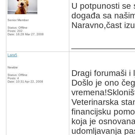
U potpunosti se
događa sa našim 
Senior Member
Naravno,čast izuz
Status: Offline
Posts: 202
Date:
16:28 Mar 27, 2008
_____________
Lara5
Newbie
Dragi forumaši i lj
Status: Offline
Posts: 4
Došlo je ono če
Date:
10:31 Apr 22, 2008
vremena!Skloništ
Veterinarska sta
financijsku pom
koja je osnovan
udomljavanja pas