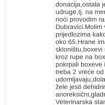
donacija,ostala
udruge,tj. na m
noći provodim ra
Dubravici.Molim 
prijedlozima ka
oko 65.Hrane ima
skloništu,boxevi
kroz rupe na bo
pokrpali boxeve 
treba 2 vreće od
udomljavaju,dol
žele jesti dehidr
anoreksični,glad
Veterinarska stan