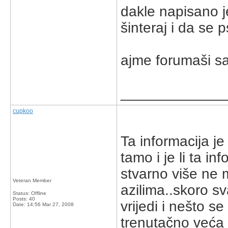
dakle napisano je
šinteraj i da se ps
ajme forumaši sa
_____________
cupkoo
Ta informacija je
tamo i je li ta inf
stvarno više ne 
Veteran Member
azilima..skoro sv
Status: Offline
Posts: 40
vrijedi i nešto s
Date:
14:56 Mar 27, 2008
trenutačno veća