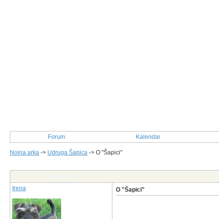
Forum
Kalendar
Noina arka
->
Udruga Šapica
->
O "Šapici"
Post Info
Irena
O "Šapici"