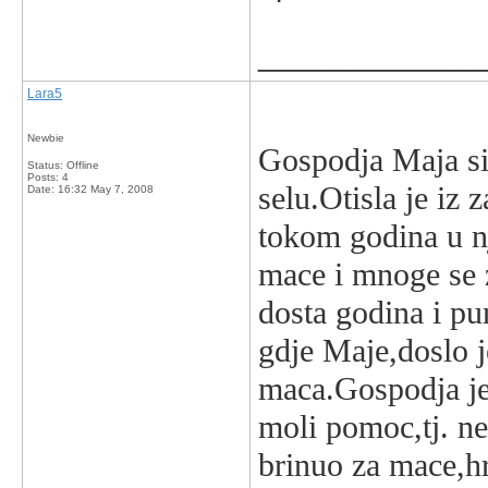
_____________
Lara5
Newbie
Gospodja Maja sig
Status: Offline
Posts: 4
selu.Otisla je iz
Date:
16:32 May 7, 2008
tokom godina u n
mace i mnoge se z
dosta godina i p
gdje Maje,doslo j
maca.Gospodja je 
moli pomoc,tj. n
brinuo za mace,hr