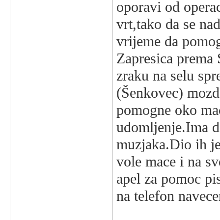
oporavi od operac
vrt,tako da se na
vrijeme da pomog
Zapresica prema 
zraku na selu spr
(Šenkovec) mozda
pomogne oko maca
udomljenje.Ima dos
muzjaka.Dio ih je
vole mace i na sv
apel za pomoc pis
na telefon navece