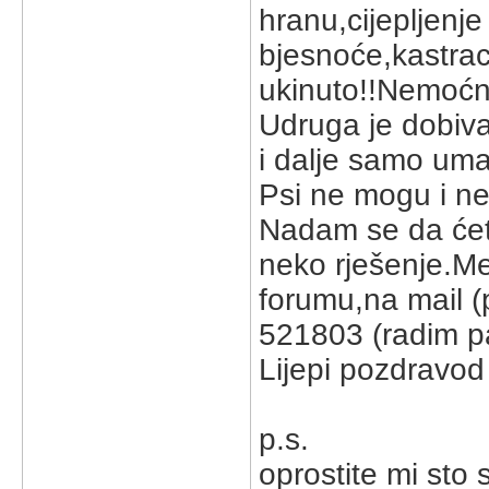
hranu,cijepljenje 
bjesnoće,kastrac
ukinuto!!Nemoćni
Udruga je dobiva
i dalje samo uma
Psi ne mogu i ne
Nadam se da ćete
neko rješenje.Me
forumu,na mail (
521803 (radim pa
Lijepi pozdravod
p.s.
oprostite mi sto 