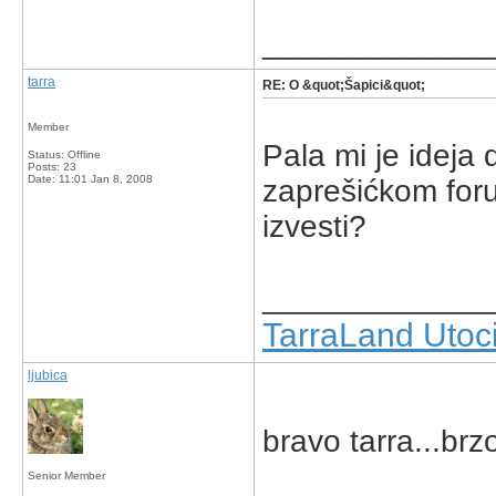
_____________
tarra
RE: O &quot;Šapici&quot;
Member
Pala mi je ideja
Status: Offline
Posts: 23
Date:
11:01 Jan 8, 2008
zaprešićkom forum
izvesti?
_____________
TarraLand Utoci
ljubica
bravo tarra...br
Senior Member