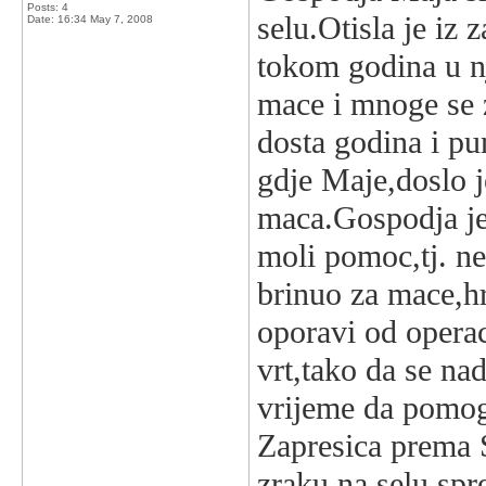
Posts: 4
selu.Otisla je iz
Date:
16:34 May 7, 2008
tokom godina u n
mace i mnoge se z
dosta godina i p
gdje Maje,doslo j
maca.Gospodja je 
moli pomoc,tj. n
brinuo za mace,hr
oporavi od operac
vrt,tako da se na
vrijeme da pomog
Zapresica prema 
zraku na selu spr