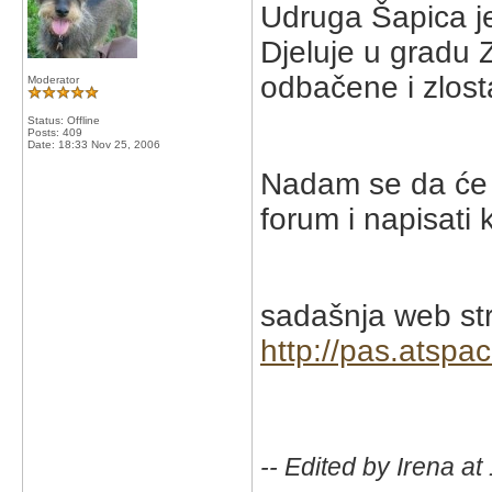
Udruga Šapica je
Djeluje u gradu 
odbačene i zlosta
Moderator
Status: Offline
Posts: 409
Date:
18:33 Nov 25, 2006
Nadam se da će n
forum i napisati 
sadašnja web str
http://pas.atspa
-- Edited by Irena a