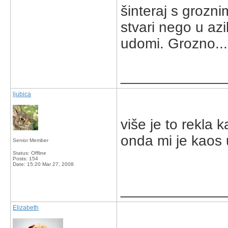
šinteraj s grozn
stvari nego u azi
udomi. Grozno...
_____________
ljubica
više je to rekla 
onda mi je kaos u
Senior Member
Status: Offline
Posts: 154
Date:
15:20 Mar 27, 2008
_____________
Elizabeth