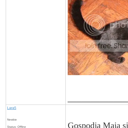
_____________
Lara5
Newbie
Gospodja Maja sig
Status: Offline