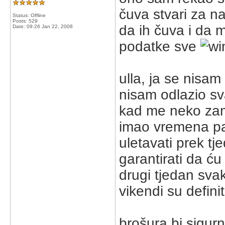
čuva stvari za n
Status: Offline
Posts: 529
da ih čuva i da 
Date:
09:26 Jan 22, 2008
podatke sve
ulla, ja se nisa
nisam odlazio sv
kad me neko zamo
imao vremena pa 
uletavati prek tj
garantirati da ć
drugi tjedan svak
vikendi su defini
brošura bi sigur