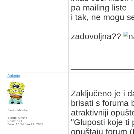
pa mailing liste
i tak, ne mogu se 
zadovoljna??
_____________
Antonio
Zaključeno je i d
brisati s forum
atraktivniji opuš
Senior Member
Status: Offline
"Gluposti koje t
Posts: 191
Date:
10:54 Jan 21, 2008
opuštaju forum 