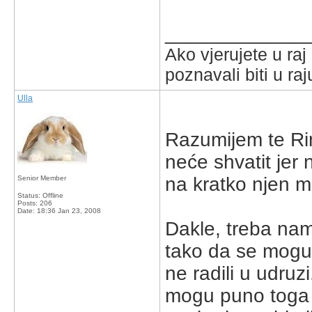
_____________
Ako vjerujete u ra
poznavali biti u raj
Ulla
Razumijem te Rina
neće shvatit jer 
na kratko njen ma
Senior Member
Status: Offline
Posts: 206
Date:
18:36 Jan 23, 2008
Dakle, treba nam 
tako da se mogu 
ne radili u udru
mogu puno toga 