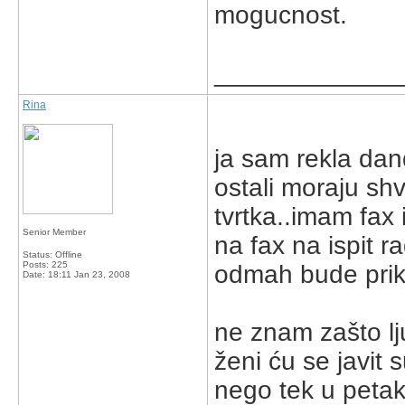
mogucnost.
_____________
Rina
ja sam rekla dand
ostali moraju shv
tvrtka..imam fax 
Senior Member
na fax na ispit ra
Status: Offline
Posts: 225
odmah bude priku
Date:
18:11 Jan 23, 2008
ne znam zašto lj
ženi ću se javit
nego tek u peta