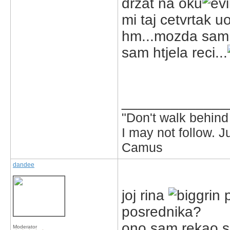
drzat na oku
mi taj cetvrtak u
hm...mozda sam m
sam htjela reci...
_____________
"Don't walk behind 
I may not follow. 
Camus
dandee
joj rina
p
posrednika?
ono sam rekao sa
Moderator