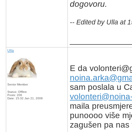
dogovoru.
-- Edited by Ulla at
_____________
Ulla
E da volonteri@g
noina.arka@gma
sam poslala u C
Senior Member
Status: Offline
volonteri@noina-
Posts: 206
Date:
15:32 Jan 21, 2008
maila preusmjer
punoooo više mj
zagušen pa nas v