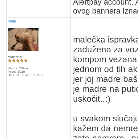
Alertpay account. 
ovog bannera iznad
hella
malečka ispravka.
zadužena za vozi
kompom vezana il
Moderator
jednom od tih ak
Status: Offline
Posts: 1028
Date:
11:03 Jan 21, 2008
jer joj madre baš
je madre na puti
uskočit..:)
u svakom slučaju
kažem da nemrem