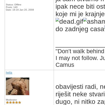
ipak nece biti o
Status: Offline
Posts: 140
Date:
16:16 Jan 20, 2008
koje mi je krajn
do zadnjeg casa
_____________
"Don't walk behind 
I may not follow. 
Camus
hella
obavijesti radi, 
riješit neke stvari
dugo, ni nitko z
Moderator