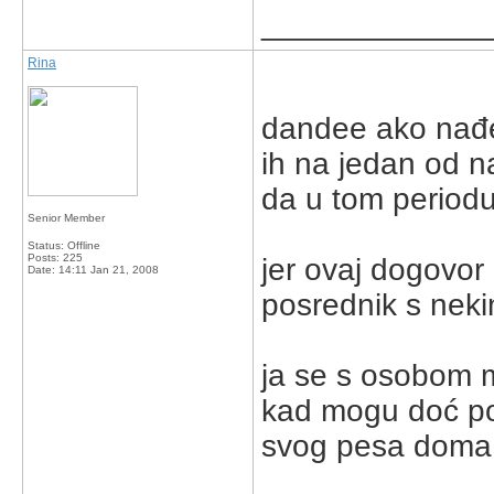
_____________
Rina
dandee ako nađeš
ih na jedan od n
da u tom periodu
Senior Member
Status: Offline
Posts: 225
jer ovaj dogovor
Date:
14:11 Jan 21, 2008
posrednik s nek
ja se s osobom m
kad mogu doć po t
svog pesa doma, i