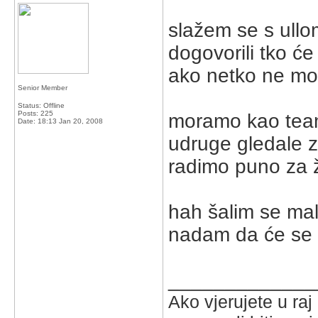
slažem se s ullo
dogovorili tko će
ako netko ne mož
Senior Member
Status: Offline
Posts: 225
moramo kao team
Date:
18:13 Jan 20, 2008
udruge gledale z
radimo puno za ž
hah šalim se malo
nadam da će se n
_____________
Ako vjerujete u ra