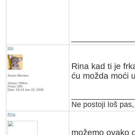
_____________
lino
Rina kad ti je fr
ću možda moći u
Senior Member
Status: Offline
Posts: 280
Date:
19:13 Jan 22, 2008
_____________
Ne postoji loš pas,
Rina
možemo ovako da