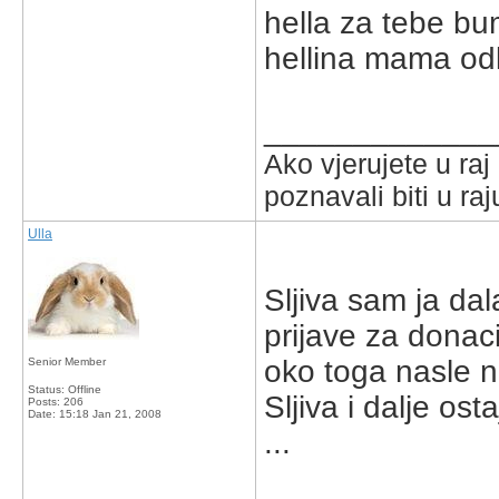
hella za tebe bu
hellina mama odla
_____________
Ako vjerujete u ra
poznavali biti u raj
Ulla
Sljiva sam ja dal
prijave za donac
oko toga nasle n
Senior Member
Status: Offline
Sljiva i dalje ost
Posts: 206
Date:
15:18 Jan 21, 2008
...