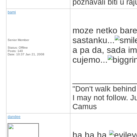
poznavali biti u raj
bami
moze netko barem
sastanku...
Senior Member
a pa da, sada i
Status: Offline
Posts: 140
Date:
10:37 Jan 21, 2008
cujemo...
_____________
"Don't walk behind 
I may not follow. 
Camus
dandee
ha ha ha