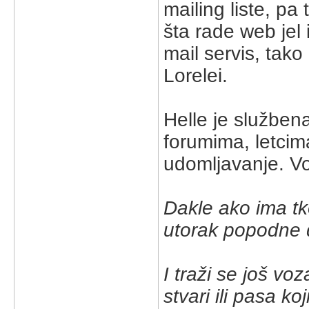
mailing liste, pa
šta rade web jel
mail servis, tak
Lorelei.
Helle je služben
forumima, letcim
udomljavanje. Voz
Dakle ako ima tko
utorak popodne d
I traži se još vo
stvari ili pasa k