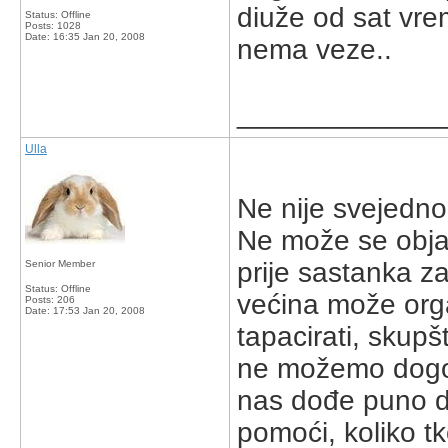
diuže od sat vre
Status: Offline
Posts: 1028
Date:
16:35 Jan 20, 2008
nema veze..
_____________
Ulla
Ne nije svejedn
Ne može se objav
prije sastanka z
Senior Member
Status: Offline
većina može organ
Posts: 206
Date:
17:53 Jan 20, 2008
tapacirati, skupš
ne možemo dogovor
nas dođe puno d
pomoći, koliko t