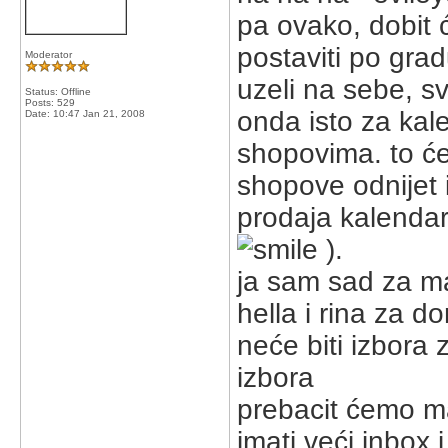
pa ovako, dobit 
postaviti po gradu
Moderator
uzeli na sebe, sv
Status: Offline
Posts: 529
onda isto za kal
Date:
10:47 Jan 21, 2008
shopovima. to će
shopove odnijet
prodaja kalenda
).
ja sam sad za m
hella i rina za do
neće biti izbora z
izbora
prebacit ćemo m
imati veći inbox i