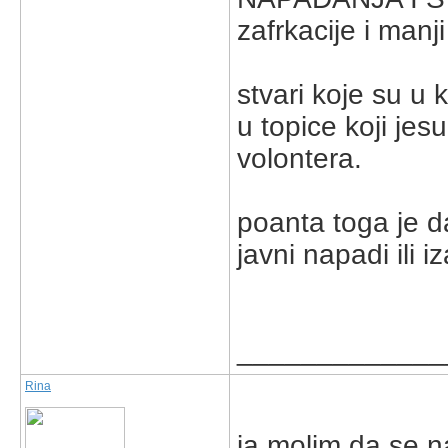
zafrkacije i man
stvari koje su u 
u topice koji jes
volontera.
poanta toga je d
javni napadi ili 
_____________
Rina
ja molim da se n