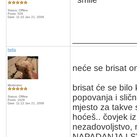
Status: Offline
Posts: 529
Date:
11:10 Jan 21, 2008
_____________
hella
neće se brisat on
brisat će se bilo
Moderator
popovanja i slič
Status: Offline
Posts: 1028
Date:
11:12 Jan 21, 2008
mjesto za takve
hoćeš.. čovjek i
nezadovoljstvo, 
NAPADANJA I SVA