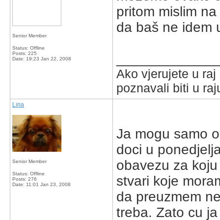
pritom mislim na č
da baš ne idem u
Senior Member
Status: Offline
Posts: 225
_____________
Date:
19:23 Jan 22, 2008
Ako vjerujete u ra
poznavali biti u raj
Lina
Ja mogu samo ob
doci u ponedjelj
obavezu za koju 
Senior Member
Status: Offline
stvari koje moram
Posts: 276
Date:
11:01 Jan 23, 2008
da preuzmem nes
treba. Zato cu j