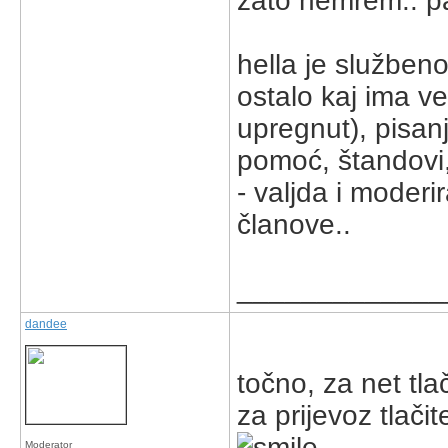
zato nemrem.. pa 
hella je služben
ostalo kaj ima 
upregnut), pisanj
pomoć, štandovi,
- valjda i moder
članove..
_____________
dandee
točno, za net tlač
za prijevoz tlač
Moderator