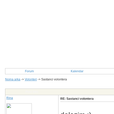
Forum
Kalendar
Noina arka
->
Volonteri
->
Sastanci volontera
Post Info
Rina
RE: Sastanci volontera