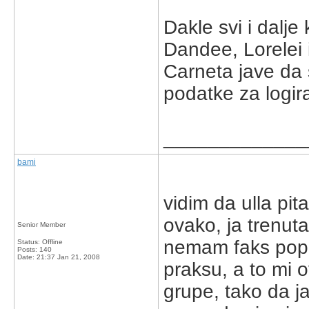
Dakle svi i dalje 
Dandee, Lorelei i
Carneta jave da 
podatke za logir
_____________
bami
vidim da ulla pit
ovako, ja trenuta
Senior Member
nemam faks popo
Status: Offline
Posts: 140
Date:
21:37 Jan 21, 2008
praksu, a to mi 
grupe, tako da j