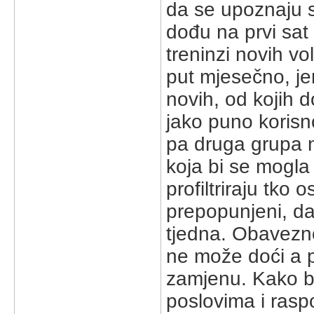
da se upoznaju 
dođu na prvi sat 
treninzi novih vo
put mjesečno, je
novih, od kojih d
jako puno korisno
pa druga grupa n
koja bi se mogla
profiltriraju tko 
prepopunjeni, da
tjedna. Obavezno
ne može doći a p
zamjenu. Kako bi 
poslovima i rasp