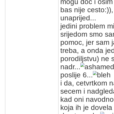
mogu doc i osim
bas nije cesto:))
unaprijed...
jedini problem m
srijedom smo sam
pomoc, jer sam 
treba, a onda je
porodiljstvu) ne 
nadr...
poslije 6...
i da, cetvrtkom 
secem i nadgle
kad oni navodno 
koja ih je dovel