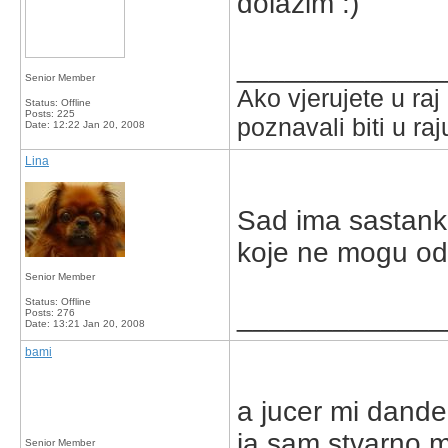
dolazim :)
_____________
Senior Member
Ako vjerujete u ra
Status: Offline
Posts: 225
poznavali biti u raj
Date:
12:22 Jan 20, 2008
Lina
Sad ima sastank
koje ne mogu odg
Senior Member
Status: Offline
_____________
Posts: 276
Date:
13:21 Jan 20, 2008
bami
a jucer mi dande
ja sam stvarno mi
Senior Member