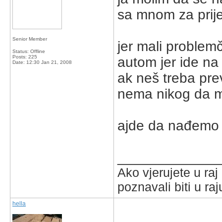
sa mnom za prije
Senior Member
jer mali problem
Status: Offline
Posts: 225
autom jer ide na 
Date:
12:30 Jan 21, 2008
ak neš treba pre
nema nikog da m
ajde da nađemo j
_____________
Ako vjerujete u ra
poznavali biti u raj
hella