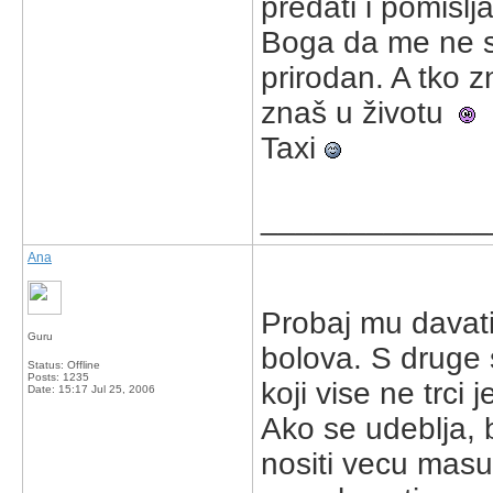
predati i pomišlj
Boga da me ne st
prirodan. A tko 
znaš u životu
Taxi
_____________
Ana
Probaj mu davat
Guru
bolova. S druge s
Status: Offline
Posts: 1235
koji vise ne trci 
Date:
15:17 Jul 25, 2006
Ako se udeblja, 
nositi vecu masu..