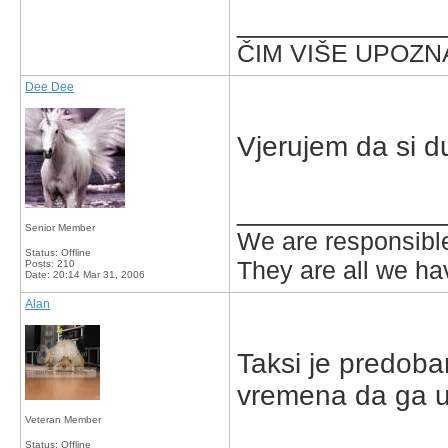
_____________
ČIM VIŠE UPOZNA
Dee Dee
Vjerujem da si du
_____________
Senior Member
We are responsible
Status: Offline
They are all we hav
Posts: 210
Date:
20:14 Mar 31, 2006
Alan
Taksi je predoba
vremena da ga us
Veteran Member
Status: Offline