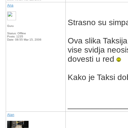
Ana
Strasno su simpa
Guru
Status: Offline
Posts: 1235
Ova slika Taksija
Date:
08:55 Mar 15, 2006
vise svidja neosi
dovesti u red
Kako je Taksi do
_____________
Alan