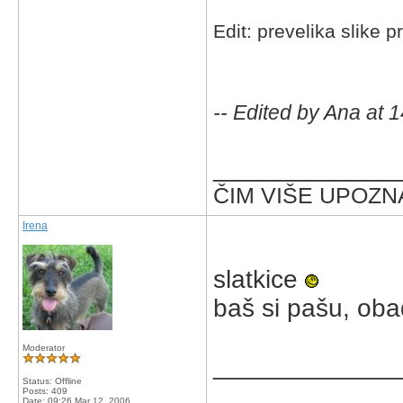
Edit: prevelika slike p
-- Edited by Ana at 
_____________
ČIM VIŠE UPOZNA
Irena
slatkice
baš si pašu, ob
Moderator
_____________
Status: Offline
Posts: 409
Date:
09:26 Mar 12, 2006