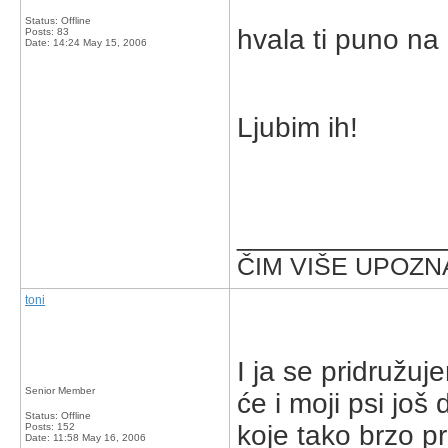
Status: Offline
hvala ti puno na 
Posts: 83
Date:
14:24 May 15, 2006
Ljubim ih!
_____________
ČIM VIŠE UPOZNA
toni
I ja se pridružu
Senior Member
će i moji psi još
Status: Offline
koje tako brzo pr
Posts: 152
Date:
11:58 May 16, 2006