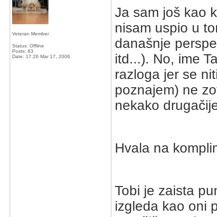
Ja sam još kao kl
nisam uspio u to
Veteran Member
današnje perspekt
Status: Offline
Posts: 83
itd...). No, ime 
Date:
17:26 Mar 17, 2006
razloga jer se ni
poznajem) ne zov
nekako drugačije
Hvala na komplim
Tobi je zaista pu
izgleda kao oni 