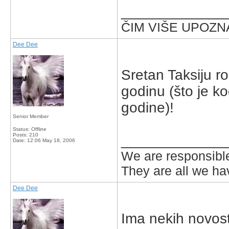
_____________
ČIM VIŠE UPOZNA
Dee Dee
Sretan Taksiju 
godinu (što je ko
godine)!
Senior Member
Status: Offline
Posts: 210
_____________
Date:
12:06 May 18, 2006
We are responsible
They are all we hav
Dee Dee
Ima nekih novosti