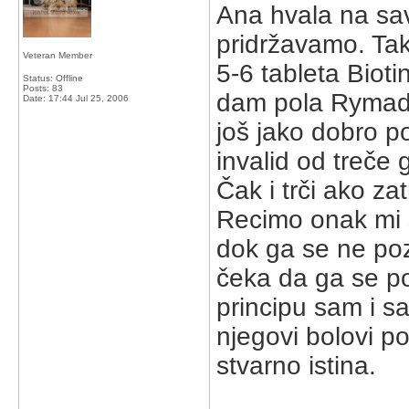
Ana hvala na savj
pridržavamo. Tak
Veteran Member
5-6 tableta Biot
Status: Offline
Posts: 83
dam pola Rymadil
Date:
17:44 Jul 25, 2006
još jako dobro p
invalid od treče 
Čak i trči ako za
Recimo onak mi 
dok ga se ne poz
čeka da ga se poz
principu sam i s
njegovi bolovi p
stvarno istina.