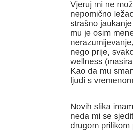
Vjeruj mi ne može
nepomično ležao
strašno jaukanje 
mu je osim mene 
nerazumijevanje,
nego prije, sv
wellness (masira
Kao da mu smanj
ljudi s vremenom
Novih slika imamo
neda mi se sjed
drugom prilikom 