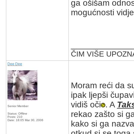
ga ošišam odnos
mogućnosti vidje
_____________
ČIM VIŠE UPOZNA
Dee Dee
Moram reći da 
ipak ljepši čupav
vidiš oči
. A
Tak
Senior Member
rekao zašto si g
Status: Offline
Posts: 210
Date:
18:05 Mar 30, 2006
kako si ga nazva
otkud si se toga 