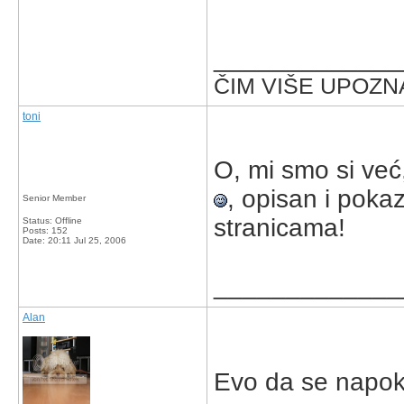
_____________
ČIM VIŠE UPOZNA
toni
O, mi smo si već, 
, opisan i pok
Senior Member
stranicama!
Status: Offline
Posts: 152
Date:
20:11 Jul 25, 2006
_____________
Alan
Evo da se napoko