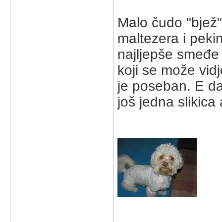
Malo čudo "bjež
maltezera i peki
najljepše smeđe 
koji se može vid
je poseban. E da,
još jedna slikica