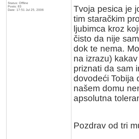
Status: Offline
Tvoja pesica je j
Posts: 83
Date:
17:51 Jul 25, 2006
tim staračkim p
ljubimca kroz ko
čisto da nije sam
dok te nema. Mo
na izrazu) kakav 
priznati da sam i
dovodeći Tobija 
našem domu nema 
apsolutna toleran
Pozdrav od tri mu