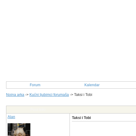
Forum
Kalendar
Noina arka
->
Kućni ljubimci forumaša
->
Taksi i Tobi
Post Info
Alan
Taksi i Tobi