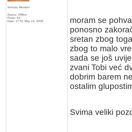
Veteran Member
Status: Offline
moram se pohvali
Posts: 83
Date:
17:51 May 14, 2006
ponosno zakorači
sretan zbog toga
zbog to malo vr
sada se još uvije
zvani Tobi već d
dobrim barem ne "
ostalim gluposti
Svima veliki pozd