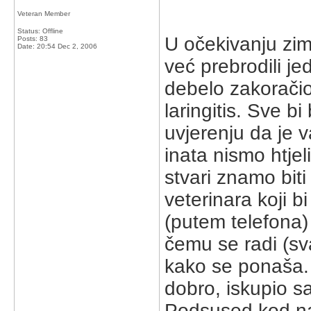
Veteran Member
Status: Offline
U očekivanju zim
Posts: 83
Date:
20:54 Dec 2, 2006
već prebrodili je
debelo zakoračio
laringitis. Sve b
uvjerenju da je 
inata nismo htjeli
stvari znamo biti
veterinara koji
(putem telefona) 
čemu se radi (s
kako se ponaša. 
dobro, iskupio s
Podsused kod naše