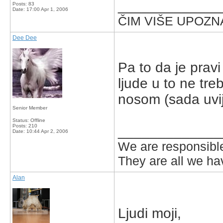
_____________
Posts: 83
Date:
17:00 Apr 1, 2006
ČIM VIŠE UPOZNA
Dee Dee
Pa to da je pravi 
ljude u to ne tre
nosom (sada uvi
Senior Member
Status: Offline
Posts: 210
_____________
Date:
10:44 Apr 2, 2006
We are responsible
They are all we hav
Alan
Ljudi moji,