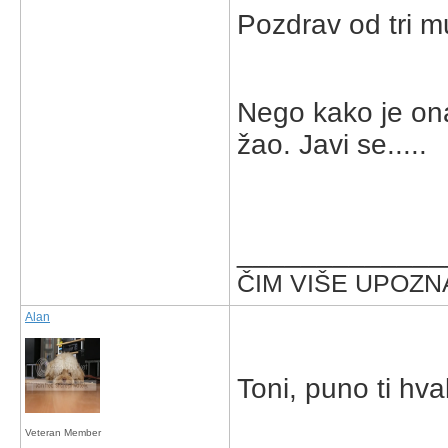
Pozdrav od tri m
Nego kako je ona
žao. Javi se.....
_____________
ČIM VIŠE UPOZNA
Alan
Toni, puno ti hva
Veteran Member