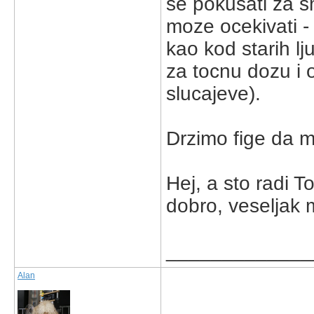
se pokusati za s
moze ocekivati -
kao kod starih lj
za tocnu dozu i o
slucajeve).
Drzimo fige da 
Hej, a sto radi T
dobro, veseljak 
_____________
Alan