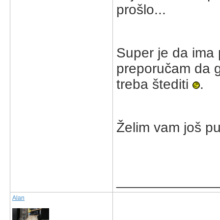
prošlo...
Super je da ima p
preporučam da ga
treba štediti
.
Želim vam još p
_____________
Alan