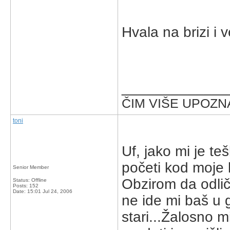
Hvala na brizi i 
_____________
ČIM VIŠE UPOZNA
toni
Uf, jako mi je te
početi kod moje k
Senior Member
Obzirom da odličn
Status: Offline
Posts: 152
Date:
15:01 Jul 24, 2006
ne ide mi baš u 
stari...Žalosno m