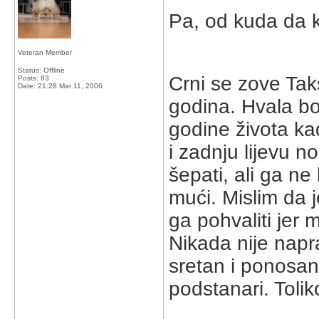
Pa, od kuda da
Veteran Member
Status: Offline
Crni se zove Taks
Posts: 83
Date:
21:28 Mar 11, 2006
godina. Hvala bo
godine života ka
i zadnju lijevu n
šepati, ali ga ne
mući. Mislim da 
ga pohvaliti jer 
Nikada nije napr
sretan i ponosan 
podstanari. Toli