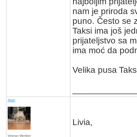
najboljim prijate
nam je priroda s
puno. Često se 
Taksi ima još jed
prijateljstvo sa
ima moć da podml
Velika pusa Taksi
_____________
Alan
Livia,
Veteran Member