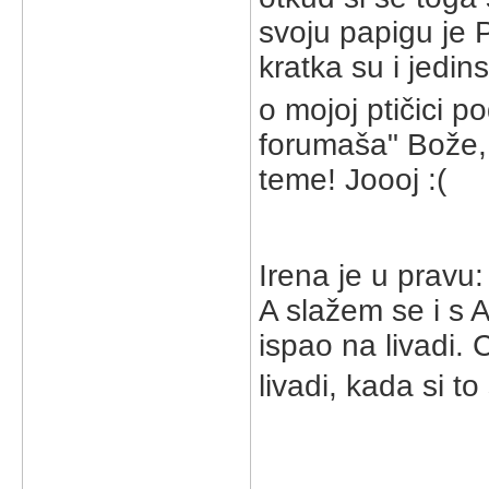
svoju papigu je P
kratka su i jedi
o mojoj ptičici 
forumaša" Bože, 
teme! Joooj :(
Irena je u pravu
A slažem se i s
ispao na livadi. 
livadi, kada si to