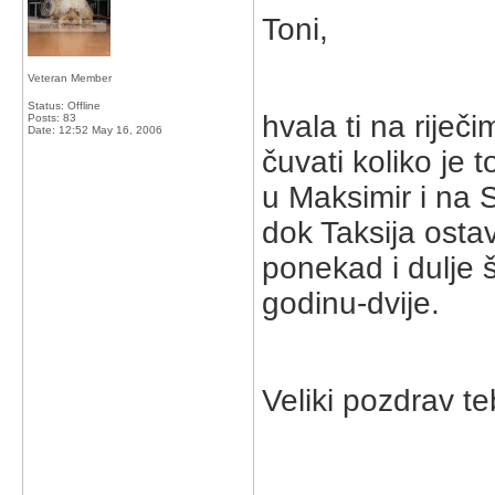
Toni,
Veteran Member
Status: Offline
hvala ti na riječ
Posts: 83
Date:
12:52 May 16, 2006
čuvati koliko je
u Maksimir i na Sl
dok Taksija ost
ponekad i dulje 
godinu-dvije.
Veliki pozdrav te