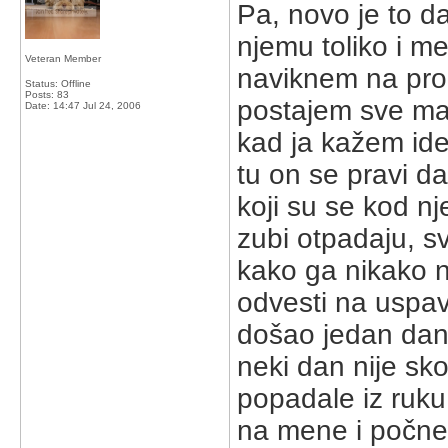
Pa, novo je to da
njemu toliko i m
Veteran Member
naviknem na prom
Status: Offline
Posts: 83
postajem sve ma
Date:
14:47 Jul 24, 2006
kad ja kažem ide
tu on se pravi da 
koji su se kod nj
zubi otpadaju, s
kako ga nikako
odvesti na uspav
došao jedan dan 
neki dan nije sk
popadale iz ruku.
na mene i počne di