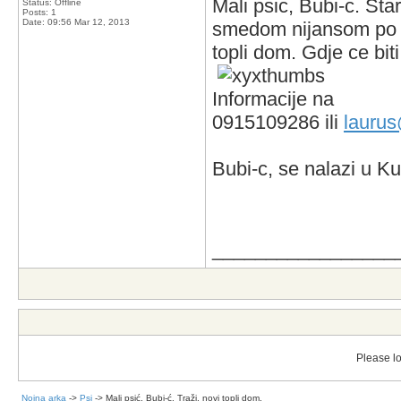
Mali psic, Bubi-c. St
Status: Offline
Posts: 1
Date:
09:56 Mar 12, 2013
smedom nijansom po tij
topli dom. Gdje ce bi
Informacije na
0915109286 ili
laurus
Bubi-c, se nalazi u Kut
_________________
Please lo
Noina arka
->
Psi
->
Mali psić, Bubi-ć. Traži, novi topli dom.