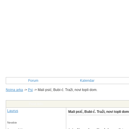
Forum
Kalendar
Noina arka
->
Psi
->
Mali psić, Bubi-ć. Traži, novi topli dom.
Post Info
Laurus
Mali psić, Bubi-ć. Traži, novi topli dom
Newbie