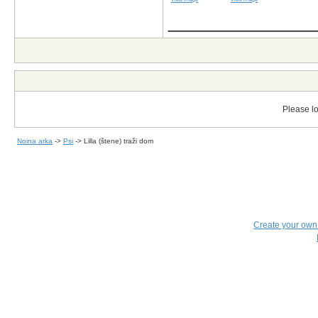
_____________
Please lo
Noina arka
->
Psi
->
Lilla (štene) traži dom
Create your ow