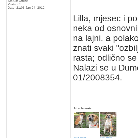
Status: Offline
Posts: 65
Date:
21:03 Jan 24, 2012
Lilla, mjesec i p
neka od osnovnih
na lajni, a polak
znati svaki "ozbi
rasta; odlično se
Nalazi se u Dum
01/2008354.
Attachments
View image
View image