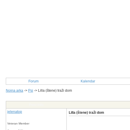
Forum
Kalendar
Noina arka
->
Psi
->
Lilla (štene) traži dom
Post Info
jelenatop
Lilla (štene) traži dom
Veteran Member