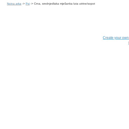
Noina arka
->
Psi
->
Crna, srednjedlaka mješanka luta utrine/sopot
Create your ow