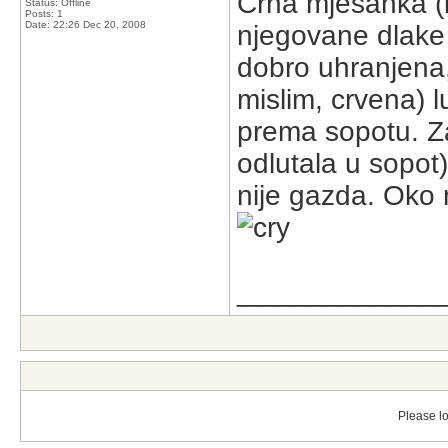
Crna mješanka (
Status: Offline
Posts: 1
Date:
22:26 Dec 20, 2008
njegovane dlake 
dobro uhranjena, 
mislim, crvena) 
prema sopotu. Zad
odlutala u sopot)
nije gazda. Oko 
_____________
Please lo