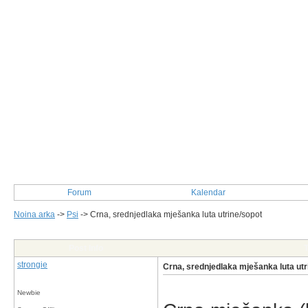
Forum
Kalendar
Noina arka
->
Psi
->
Crna, srednjedlaka mješanka luta utrine/sopot
Post Info
T
strongie
Crna, srednjedlaka mješanka luta utr
Newbie