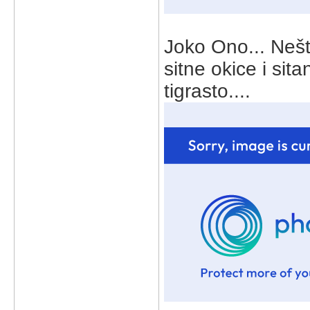
Joko Ono... Nešt
sitne okice i sit
tigrasto....