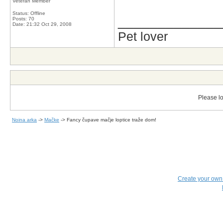
Veteran Member
Status: Offline
_____________
Posts: 70
Date:
21:32 Oct 29, 2008
Pet lover
Please lo
Noina arka
->
Mačke
->
Fancy čupave mačje loptice traže dom!
Create your ow