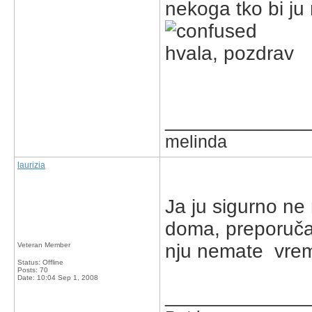
nekoga tko bi ju
hvala, pozdrav
_____________
melinda
laurizia
Ja ju sigurno n
doma, preporuča
nju nemate vre
Veteran Member
Status: Offline
Posts: 70
Date:
10:04 Sep 1, 2008
_____________