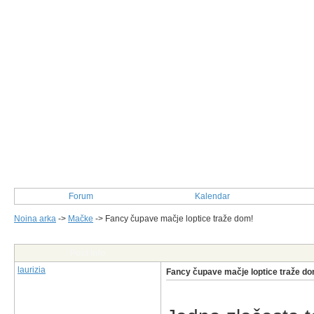
Forum
Kalendar
Noina arka
->
Mačke
->
Fancy čupave mačje loptice traže dom!
Post Info
laurizia
Fancy čupave mačje loptice traže do