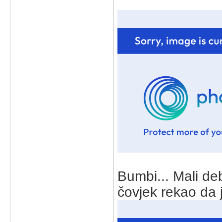
Bumbi... Mali de
čovjek rekao da j