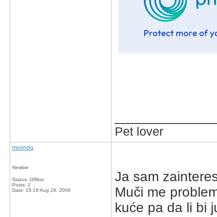
_____________
Pet lover
melinda
Newbie
Ja sam zainteres
Status: Offline
Posts: 2
Muči me problem 
Date:
15:19 Aug 28, 2008
kuće pa da li bi j