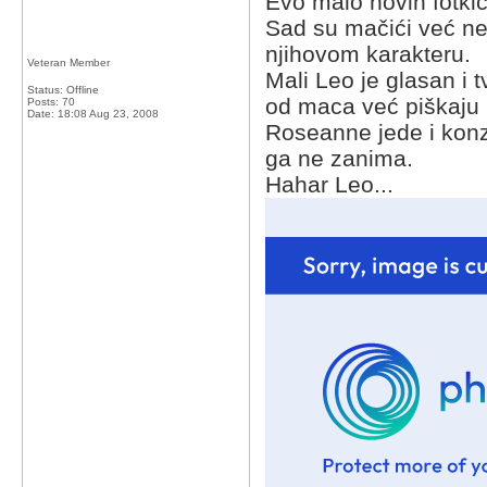
Evo malo novih fotkic
Sad su mačići već ne
njihovom karakteru.
Veteran Member
Mali Leo je glasan i 
Status: Offline
od maca već piškaju u
Posts: 70
Date:
18:08 Aug 23, 2008
Roseanne jede i konz
ga ne zanima.
Hahar Leo...