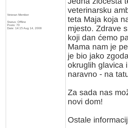
Jedna zločesta t
veterinarsku amb
Veteran Member
teta Maja koja n
Status: Offline
Posts: 70
mjesto. Zdrave 
Date:
14:15 Aug 14, 2008
koji dan ćemo pap
Mama nam je perz
je bio jako zgod
okruglih glavica
naravno - na tat
Za sada nas može
novi dom!
Ostale informaci