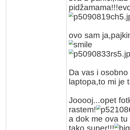
pidžamama!!!evo 
ovo sam ja,pajk
Da vas i osobno 
laptopa,to mi je t
Jooooj...opet fot
rastem!
a dok me ova tu 
tako super!!!