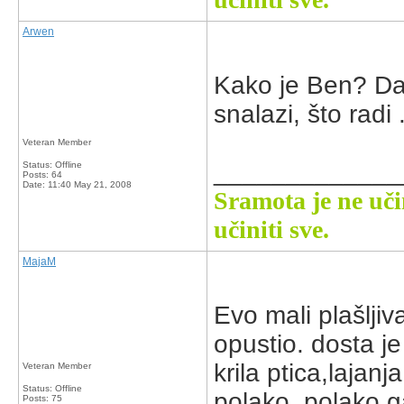
Arwen
Kako je Ben? Daj 
snalazi, što radi .
Veteran Member
_____________
Status: Offline
Posts: 64
Date:
11:40 May 21, 2008
Sramota je ne uči
učiniti sve.
MajaM
Evo mali plašlji
opustio. dosta je 
krila ptica,lajanj
Veteran Member
Status: Offline
polako. polako g
Posts: 75