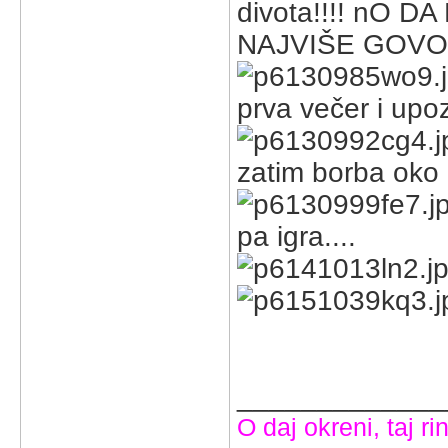
divota!!!! nO 
NAJVIŠE GOVO
prva večer i upo
zatim borba oko 
pa igra....
_____________
O daj okreni, taj rin