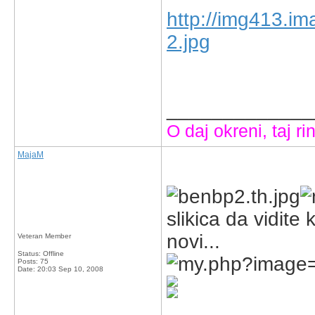
http://img413.
2.jpg
_____________
O daj okreni, taj rin
MajaM
slikica da vidite
novi...
Veteran Member
Status: Offline
Posts: 75
Date:
20:03 Sep 10, 2008