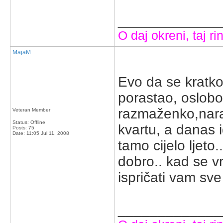
_____________
O daj okreni, taj rin
MajaM
Evo da se kratko 
porastao, oslobo
razmaženko,narav
Veteran Member
Status: Offline
kvartu, a danas 
Posts: 75
Date:
11:05 Jul 11, 2008
tamo cijelo ljeto
dobro.. kad se vr
ispričati vam sv
_____________