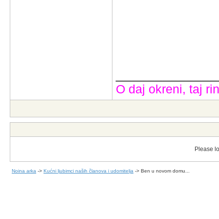
_____________
O daj okreni, taj rin
Please lo
Noina arka
->
Kućni ljubimci naših članova i udomitelja
->
Ben u novom domu...