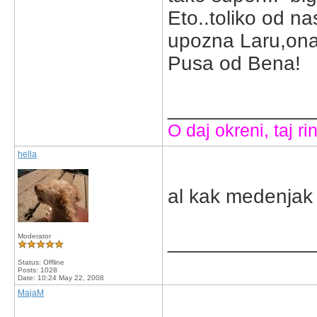
Eto..toliko od na
upozna Laru,ona 
Pusa od Bena!
_____________
O daj okreni, taj rin
hella
al kak medenjak n
_____________
Moderator
Status: Offline
Posts: 1028
Date:
10:24 May 22, 2008
MajaM