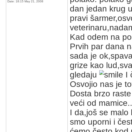
Date:
18:15 May 21, 2008
dan jedan krug u
pravi šarmer,osv
veterinaru,nadam
Kad odem na pos
Prvih par dana na
sada je ok,spava
grize kao lud,sv
gledaju
I 
Osvojio nas je tot
Dosta brzo raste 
veći od mamice.
I da,još se malo 
smo uporni i čest
ćemo često kod m