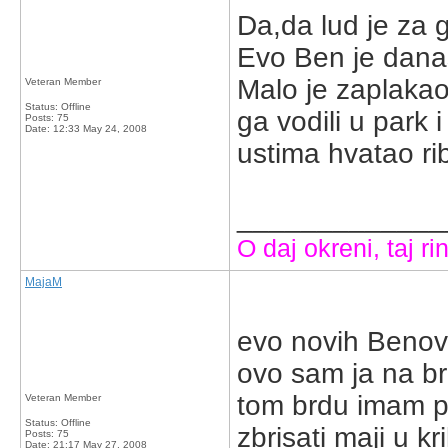
Da,da lud je za 
Evo Ben je danas 
Malo je zaplakao 
Veteran Member
Status: Offline
ga vodili u park 
Posts: 75
Date:
12:33 May 24, 2008
ustima hvatao ri
_____________
O daj okreni, taj rin
MajaM
evo novih Benovi
ovo sam ja na br
tom brdu imam pr
Veteran Member
Status: Offline
zbrisati maji u k
Posts: 75
Date:
21:17 May 27, 2008