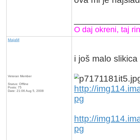
_____________
O daj okreni, taj rin
MajaM
i još malo slikica
Veteran Member
Status: Offline
http://img114.i
Posts: 75
Date:
21:06 Aug 5, 2008
pg
http://img114.i
pg