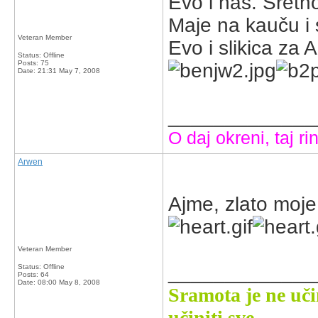
Evo i nas. Sretn
Maje na kauču i 
Veteran Member
Evo i slikica za 
Status: Offline
Posts: 75
Date:
21:31 May 7, 2008
_____________
O daj okreni, taj rin
Arwen
Ajme, zlato moje 
Veteran Member
_____________
Status: Offline
Posts: 64
Date:
08:00 May 8, 2008
Sramota je ne uči
učiniti sve.