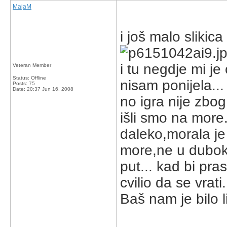
MajaM
i još malo slikica
i tu negdje mi je
Veteran Member
Status: Offline
nisam ponijela...
Posts: 75
Date:
20:37 Jun 16, 2008
no igra nije zbog 
išli smo na more.
daleko,morala je
more,ne u duboko
put... kad bi pras
cvilio da se vrati
Baš nam je bilo li