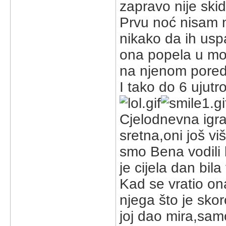
zapravo nije skid
Prvu noć nisam ni
nikako da ih uspa
ona popela u moj
na njenom pore
I tako do 6 ujutro
Cjelodnevna igra
sretna,oni još vi
smo Bena vodili 
je cijela dan bil
Kad se vratio ona
njega što je skor
joj dao mira,samo