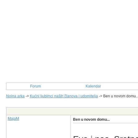
Forum
Kalendar
Noina arka
->
Kućni ljubimci naših članova i udomitelja
->
Ben u novom domu..
Post Info
MajaM
Ben u novom domu...