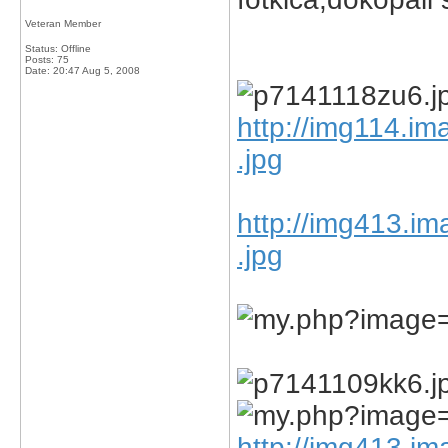
Veteran Member
Status: Offline
Posts: 75
Date:
20:47 Aug 5, 2008
http://img114.i
.jpg
http://img413.i
.jpg
http://img413.i