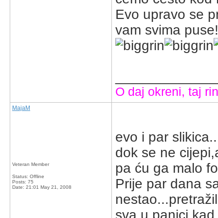
Evo upravo se pr
vam svima puse
_____________
O daj okreni, taj rin
MajaM
evo i par slikica
dok se ne cijepi,
pa ću ga malo fot
Veteran Member
Status: Offline
Prije par dana sa
Posts: 75
Date:
21:01 May 21, 2008
nestao...pretraži
sva u panici,kad