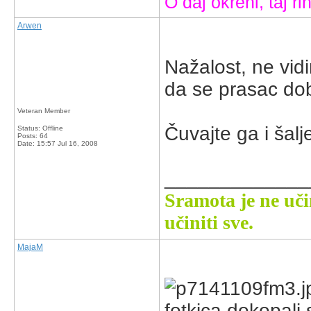
O daj okreni, taj rin
Arwen
Nažalost, ne vidi
da se prasac dob
Veteran Member
Čuvajte ga i šal
Status: Offline
Posts: 64
Date:
15:57 Jul 16, 2008
_____________
Sramota je ne uči
učiniti sve.
MajaM
fotkica,dokopali