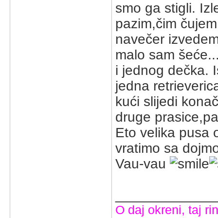
smo ga stigli. Iz
pazim,čim čujem
navečer izvedem
malo sam šeće...
i jednog dečka. I
jedna retrieveri
kući slijedi kon
druge prasice,pa 
Eto velika pusa 
vratimo sa doj
Vau-vau
_____________
O daj okreni, taj rin