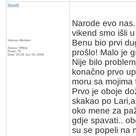
MajaM
Narode evo nas.
vikend smo išli u
Benu bio prvi dug
Veteran Member
Status: Offline
prošlo! Malo je g
Posts: 75
Date:
20:26 Jun 16, 2008
Nije bilo problem
konačno prvo upo
moru sa mojima t
Prvo je oboje doži
skakao po Lari,a 
oko mene za pažn
gdje spavati.. ob
su se popeli na m