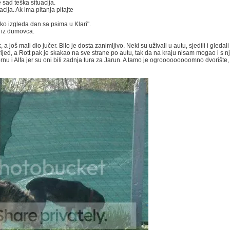
sad teška situacija.
cija. Ak ima pitanja pitajte
ko izgleda dan sa psima u Klari".
e iz dumovca.
a još mali dio jučer. Bilo je dosta zanimljivo. Neki su uživali u autu, sjedili i gledal
jed, a Rott pak je skakao na sve strane po autu, tak da na kraju nisam mogao i s nji
nu i Alfa jer su oni bili zadnja tura za Jarun. A tamo je ogrooooooooomno dvorište,