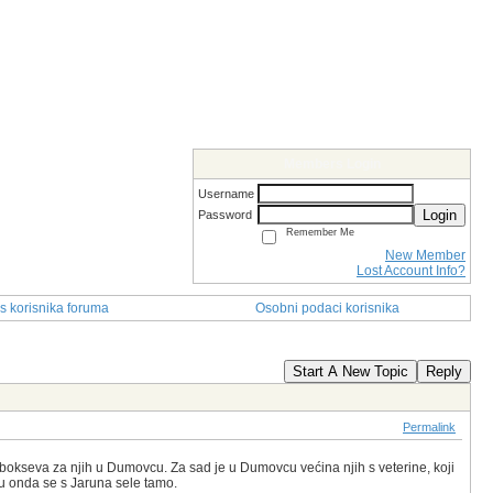
Members Login
Username
Login
Password
Remember Me
New Member
Lost Account Info?
s korisnika foruma
Osobni podaci korisnika
Start A New Topic
Reply
Permalink
oš bokseva za njih u Dumovcu. Za sad je u Dumovcu većina njih s veterine, koji
cu onda se s Jaruna sele tamo.