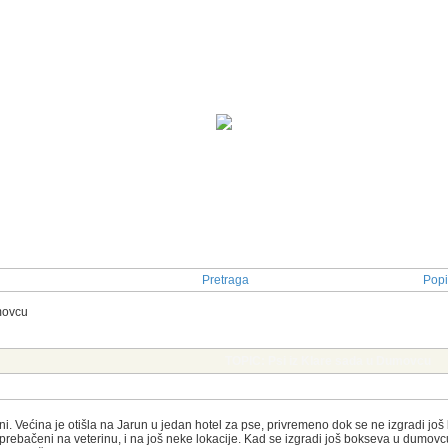
Pretraga
Popi
movcu
TOPIC: Psi iz Klare sada u Dumovcu
ljeni. Većina je otišla na Jarun u jedan hotel za pse, privremeno dok se ne izgradi j
i prebačeni na veterinu, i na još neke lokacije. Kad se izgradi još bokseva u dumov