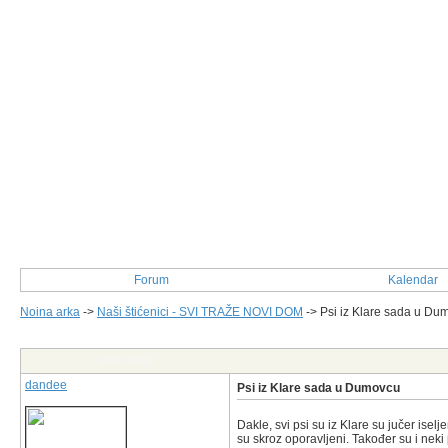
Forum
Kalendar
Noina arka
->
Naši štićenici - SVI TRAŽE NOVI DOM
->
Psi iz Klare sada u Du
Post Info
dandee
Psi iz Klare sada u Dumovcu
Dakle, svi psi su iz Klare su jučer ise
su skroz oporavljeni. Također su i nek