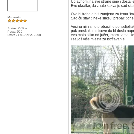
Uglavnom, na sve strane smo i dosta je 
Evo ukratko, da znate kakva je sad situa
Ovo bi trebala biti zamjena za temu "ka
Moderator
Sad ću staviti neke slike, i prebacit on
Većinu njih smo prebacili u ponedjeljak, 
Status: Offline
pak preskakala sicove da bi došla napri
Posts: 529
evo malo slika od jučer, imam samo Hor
Date:
21:01 Apr 2, 2008
i sa još više mjesta za istrčavanje