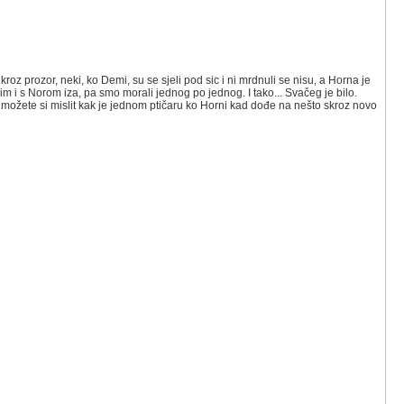
i kroz prozor, neki, ko Demi, su se sjeli pod sic i ni mrdnuli se nisu, a Horna je
m i s Norom iza, pa smo morali jednog po jednog. I tako... Svačeg je bilo.
 možete si mislit kak je jednom ptičaru ko Horni kad dođe na nešto skroz novo