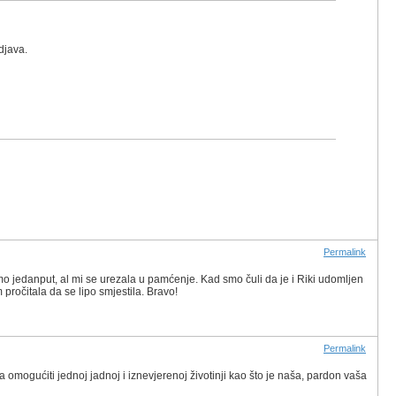
djava.
Permalink
mo jedanput, al mi se urezala u pamćenje. Kad smo čuli da je i Riki udomljen
 pročitala da se lipo smjestila. Bravo!
Permalink
ca omogućiti jednoj jadnoj i iznevjerenoj životinji kao što je naša, pardon vaša