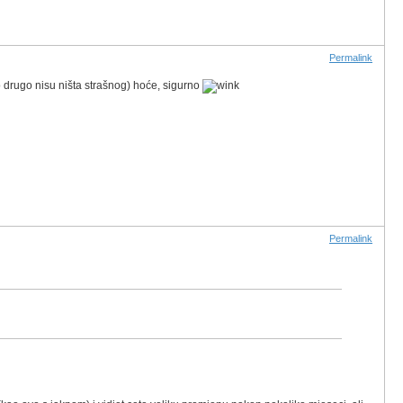
Permalink
o drugo nisu ništa strašnog) hoće, sigurno
Permalink