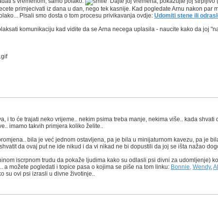
ladati s vremenom, samo polako.
Dajte joj vremena, pokazujte joj strpljivo
cete primjecivati iz dana u dan, nego tek kasnije. Kad pogledate Arnu nakon par mjes
olako... Pisali smo dosta o tom procesu privikavanja ovdje:
Udomiti stene ili odras
aksati komunikaciju kad vidite da se Arna necega uplasila - naucite kako da joj "na
a, i to će trajati neko vrijeme.. nekim psima treba manje, nekima više.. kada shvati 
sve.. imamo takvih primjera koliko želite..
 promjena.. bila je već jednom ostavljena, pa je bila u minijaturnom kavezu, pa je b
shvatit da ovaj put ne ide nikud i da vi nikad ne bi dopustili da joj se išta nažao dog
Aninom iscrpnom trudu da pokaže ljudima kako su odlasli psi divni za udomljenje) ko
je.. a možete pogledati i topice pasa o kojima se piše na tom linku:
Bonnie,
Wendy
,
A
o su ovi psi izrasli u divne životinje..