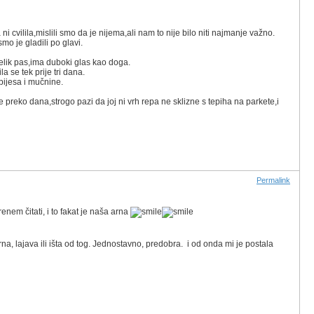
 cvilila,mislili smo da je nijema,ali nam to nije bilo niti najmanje važno.
o je gladili po glavi.
 velik pas,ima duboki glas kao doga.
a se tek prije tri dana.
bijesa i mučnine.
 preko dana,strogo pazi da joj ni vrh repa ne sklizne s tepiha na parkete,i
Permalink
enem čitati, i to fakat je naša arna
orna, lajava ili išta od tog. Jednostavno, predobra. i od onda mi je postala