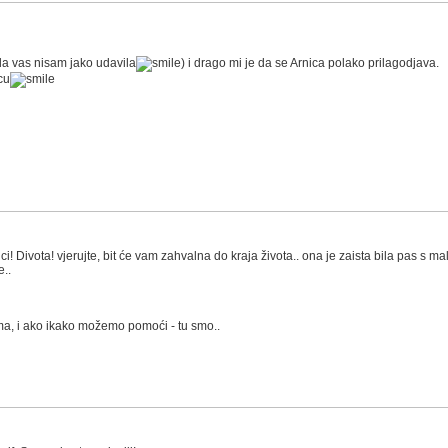
 da vas nisam jako udavila
) i drago mi je da se Arnica polako prilagodjava.
icu
i! Divota! vjerujte, bit će vam zahvalna do kraja života.. ona je zaista bila pas s ma
e..
ama, i ako ikako možemo pomoći - tu smo..