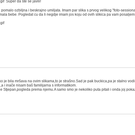
Super da ste se javili!
pomalo ozbiljna i beskrajno umiljata. Imam par slika s prvog velikog "foto-session
 imala bebe. Pogledat cu da li negdje imam jos koju od ovih slikica pa vam posalj
 je bila mršava na ovim slikama,to je strašno.Sad je pak buckica,pa je stalno vodim
a i inače nisam baš familijarna s informatikom.
 je Stjepan,pogleda prema njemu.A samo smo je nekoliko puta pitali i onda joj pokaz