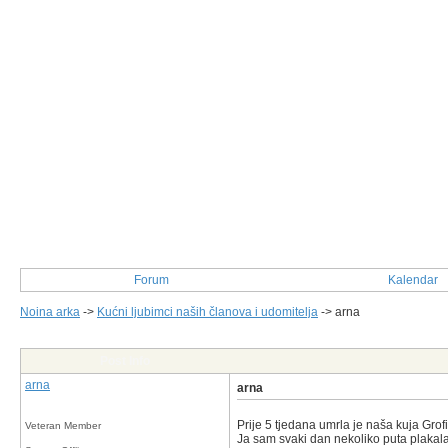
Forum
Kalendar
Noina arka
->
Kućni ljubimci naših članova i udomitelja
->
arna
Post Info
arna
arna
Prije 5 tjedana umrla je naša kuja Grof
Veteran Member
Ja sam svaki dan nekoliko puta plakala,