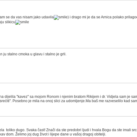
adam se da vas nisam jako udavila
) i drago mi je da se Arnica polako prilago
oju slikicu
pan ju stalno cmoka u glavu i stalno je grli.
ana dijelila "kavez" sa mojom Ronom i njenim bratom Rikijem i dr. Vidjela sam je sa
"posrećiti". Posebno je mila na onoj slici za udomljenje.Ma baš me razveselilo kad sam
ela toliko dugo. Svaka čast! Znači da ste predobri ljudi i hvala Bogu da ste imali sr
v dom. Želimo joj dug život i lijepe dane u vašoj dragoj obitelji.