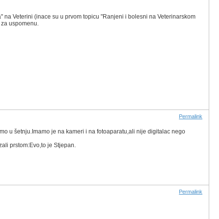
a" na Veterini (inace su u prvom topicu "Ranjeni i bolesni na Veterinarskom
em za uspomenu.
Permalink
o u šetnju.Imamo je na kameri i na fotoaparatu,ali nije digitalac nego
ali prstom:Evo,to je Stjepan.
Permalink