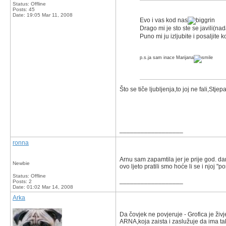
Status: Offline
Posts: 45
Date:
19:05 Mar 11, 2008
Evo i vas kod nas
Drago mi je sto ste se javili(n
Puno mi ju izljubite i posaljite k
p.s.ja sam inace Marijana
Što se tiče ljubljenja,to joj ne fali,Stje
__________________
ronna
Arnu sam zapamtila jer je prije god. d
Newbie
ovo ljeto pratili smo hoće li se i njoj 
Status: Offline
__________________
Posts: 2
Date:
01:02 Mar 14, 2008
Arka
Da čovjek ne povjeruje - Grofica je živj
ARNA,koja zaista i zaslužuje da ima taka