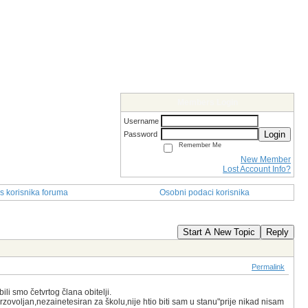
Members Login
Username
Login
Password
Remember Me
New Member
Lost Account Info?
s korisnika foruma
Osobni podaci korisnika
Start A New Topic
Reply
Permalink
i smo četvrtog člana obitelji.
rzovoljan,nezainetesiran za školu,nije htio biti sam u stanu"prije nikad nisam