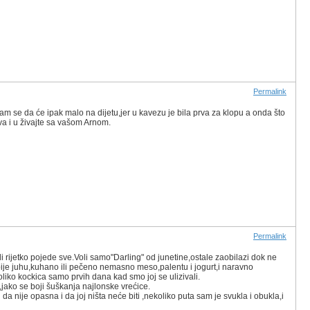
Permalink
am se da će ipak malo na dijetu,jer u kavezu je bila prva za klopu a onda što
a i u živajte sa vašom Arnom.
Permalink
 rijetko pojede sve.Voli samo"Darling" od junetine,ostale zaobilazi dok ne
obije juhu,kuhano ili pečeno nemasno meso,palentu i jogurt,i naravno
liko kockica samo prvih dana kad smo joj se ulizivali.
a,jako se boji šuškanja najlonske vrećice.
a nije opasna i da joj ništa neće biti ,nekoliko puta sam je svukla i obukla,i