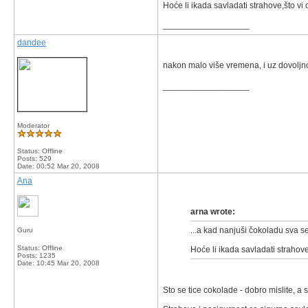
Hoće li ikada savladati strahove,što vi 
__________________
dandee
nakon malo više vremena, i uz dovoljno 
__________________
Moderator
Status: Offline
Posts: 529
Date:
00:52 Mar 20, 2008
Ana
arna wrote:
...a kad nanjuši čokoladu sva se
Guru
Status: Offline
Hoće li ikada savladati strahove,
Posts: 1235
Date:
10:45 Mar 20, 2008
Sto se tice cokolade - dobro mislite, a