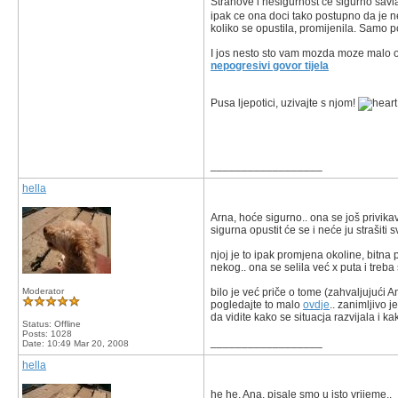
Strahove i nesigurnost ce sigurno sav
ipak ce ona doci tako postupno da je ne
koliko se opustila, promijenila. Samo p
I jos nesto sto vam mozda moze malo ol
nepogresivi govor tijela
Pusa ljepotici, uzivajte s njom!
__________________
hella
Arna, hoće sigurno.. ona se još privikav
sigurna opustit će se i neće ju strašiti 
njoj je to ipak promjena okoline, bitna
nekog.. ona se selila već x puta i treba 
Moderator
bilo je već priče o tome (zahvaljujući 
pogledajte to malo
ovdje
.. zanimljivo 
da vidite kako se situacja razvijala i kak
Status: Offline
Posts: 1028
__________________
Date:
10:49 Mar 20, 2008
hella
he he, Ana, pisale smo u isto vrijeme..