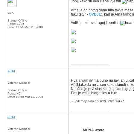
Jooj, kako su ovo lijepe vijesti!!
Arna je od prvog dana bila takva maza, 
Guru
fakultetu" -
OVDJE
), kad je Arna tamo
Status: Offline
Veliki pozdrav dragoj ljepotici!
Posts: 1235
Date:
11:54 Mar 11, 2008
__________________
arna
Hvala vam svima puno na javljanju.Kako
Veteran Member
APS,tako da ne znam kako skinuti slike,
Naučila je prvi štos:kad je pitamo gdje
Status: Offline
Pas je veliki blagoslov u kući.
Posts: 45
Date:
18:59 Mar 11, 2008
-- Edited by arna at 20:04, 2008-03-11
__________________
arna
Veteran Member
MONA wrote: