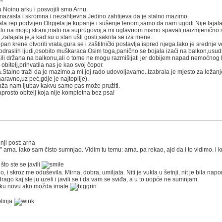
"
 Noinu arku i posvojili smo Arnu.
mazasta i skromna i nezahtjevna.Jedino zahtijeva da je stalno mazimo.
ala rep podvijen.Otrpjela je kupanje i sušenje fenom,samo da nam ugodi.Nije lajala ni
lo na mojoj strani,malo na suprugovoj,a mi uglavnom nismo spavali,naizmjenično sm
zalajala je,a kad su u stan ušli gosti,sakrila se iza mene.
pan krene otvoriti vrata,gura se i zaštitnički postavlja ispred njega.Iako je srednje
i odraslih ljudi,osobito muškaraca.Osim toga,panično se bojala izaći na balkon,usudil
a,ili držana na balkonu,ali o tome ne mogu razmišljati jer dobijem napad nemoćnog 
itelj,prihvatila nas je kao svoj čopor.
.Stalno traži da je mazimo,a mi joj rado udovoljavamo..Izabrala je mjesto za ležanje
aravno,uz peć,gdje je najtoplije).
pruža nam ljubav kakvu samo pas može pružiti.
naprosto obitelj koja nije kompletna bez psa!
nji post: arna
 arna. iako sam čisto sumnjao. Vidim tu temu: arna. pa rekao, ajd da i to vidimo. i kr
što ste se javili
, i skroz me oduševila. Mirna, dobra, umiljata. Niti je vukla u šetnji, nit je bila nap
e drago kaj ste ju uzeli i javili se i da vam se sviđa, a u to uopće ne sumnjam.
u neku novu ako možda imate
otinja