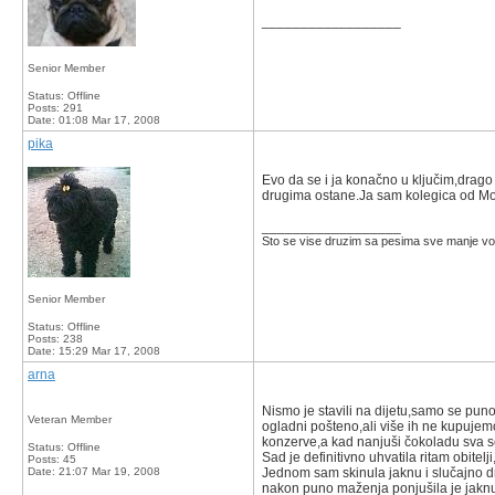
__________________
Senior Member
Status: Offline
Posts: 291
Date:
01:08 Mar 17, 2008
pika
Evo da se i ja konačno u ključim,drago 
drugima ostane.Ja sam kolegica od Mone
__________________
Sto se vise druzim sa pesima sve manje vol
Senior Member
Status: Offline
Posts: 238
Date:
15:29 Mar 17, 2008
arna
Nismo je stavili na dijetu,samo se pun
Veteran Member
ogladni pošteno,ali više ih ne kupujemo
konzerve,a kad nanjuši čokoladu sva se
Status: Offline
Sad je definitivno uhvatila ritam obitel
Posts: 45
Date:
21:07 Mar 19, 2008
Jednom sam skinula jaknu i slučajno drž
nakon puno maženja ponjušila je jaknu i 