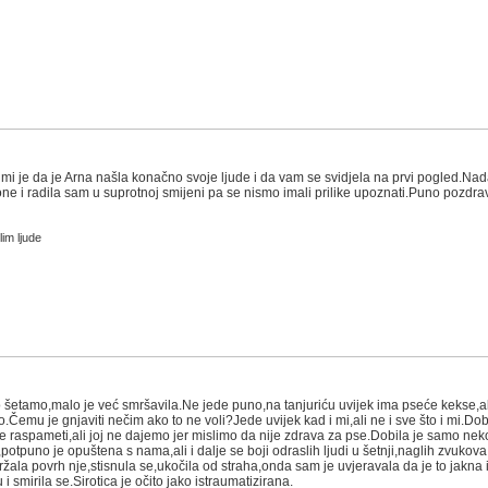
mi je da je Arna našla konačno svoje ljude i da vam se svidjela na prvi pogled.Nad
 i radila sam u suprotnoj smijeni pa se nismo imali prilike upoznati.Puno pozdrav
im ljude
o šetamo,malo je već smršavila.Ne jede puno,na tanjuriću uvijek ima pseće kekse,ali
.Čemu je gnjaviti nečim ako to ne voli?Jede uvijek kad i mi,ali ne i sve što i mi.D
 raspameti,ali joj ne dajemo jer mislimo da nije zdrava za pse.Dobila je samo neko
ji,potpuno je opuštena s nama,ali i dalje se boji odraslih ljudi u šetnji,naglih zvukov
ala povrh nje,stisnula se,ukočila od straha,onda sam je uvjeravala da je to jakna i d
smirila se.Sirotica je očito jako istraumatizirana.