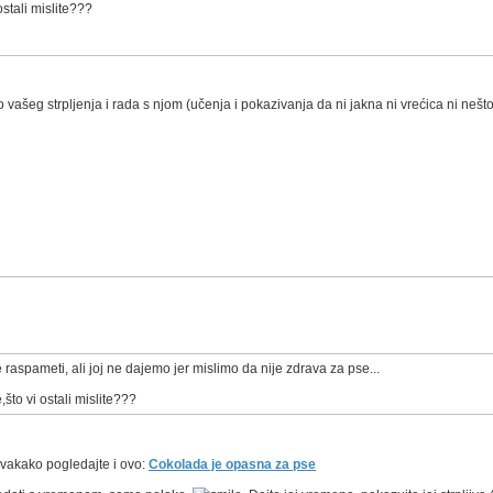
ostali mislite???
vašeg strpljenja i rada s njom (učenja i pokazivanja da ni jakna ni vrećica ni nešt
 raspameti, ali joj ne dajemo jer mislimo da nije zdrava za pse...
što vi ostali mislite???
 svakako pogledajte i ovo:
Cokolada je opasna za pse