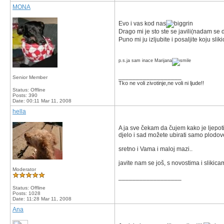
MONA
Evo i vas kod nas
Drago mi je sto ste se javili(nadam se
Puno mi ju izljubite i posaljite koju slik
p.s.ja sam inace Marijana
__________________
Senior Member
Tko ne voli zivotinje,ne voli ni ljude!!
Status: Offline
Posts: 390
Date:
00:11 Mar 11, 2008
hella
A ja sve čekam da čujem kako je ljepotic
djelo i sad možete ubirati samo plodov
sretno i Vama i maloj mazi..
javite nam se još, s novostima i slikic
Moderator
__________________
Status: Offline
Posts: 1028
Date:
11:28 Mar 11, 2008
Ana