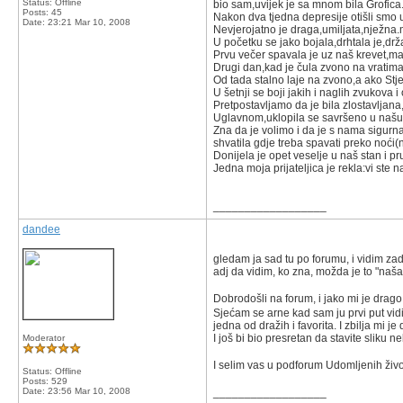
Status: Offline
bio sam,uvijek je sa mnom bila Grofica.
Posts: 45
Nakon dva tjedna depresije otišli smo u
Date:
23:21 Mar 10, 2008
Nevjerojatno je draga,umiljata,nježna.
U početku se jako bojala,drhtala je,drž
Prvu večer spavala je uz naš krevet,ma
Drugi dan,kad je čula zvono na vratima,
Od tada stalno laje na zvono,a ako Stje
U šetnji se boji jakih i naglih zvukova 
Pretpostavljamo da je bila zlostavljan
Uglavnom,uklopila se savršeno u našu ob
Zna da je volimo i da je s nama sigurna
shvatila gdje treba spavati preko noći(n
Donijela je opet veselje u naš stan i 
Jedna moja prijateljica je rekla:vi ste 
__________________
dandee
gledam ja sad tu po forumu, i vidim zad
adj da vidim, ko zna, možda je to "naša"
Dobrodošli na forum, i jako mi je drago 
Sjećam se arne kad sam ju prvi put vidio
jedna od dražih i favorita. I zbilja mi j
I još bi bio presretan da stavite slik
Moderator
I selim vas u podforum Udomljenih živ
Status: Offline
Posts: 529
Date:
23:56 Mar 10, 2008
__________________