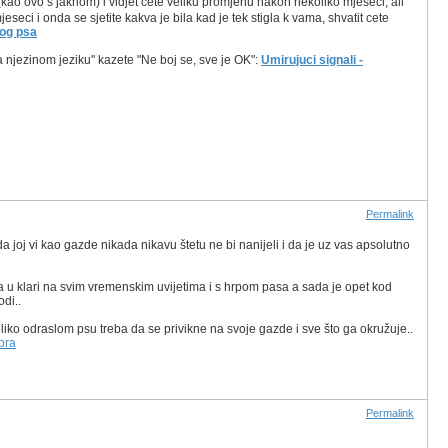
 (kao ovo s jaknom) i vidjet cete veliku promjenu nakon nekoliko mjeseci, ali
eci i onda se sjetite kakva je bila kad je tek stigla k vama, shvatit cete
log psa
 njezinom jeziku" kazete "Ne boj se, sve je OK":
Umirujuci signali -
Permalink
da joj vi kao gazde nikada nikavu štetu ne bi nanijeli i da je uz vas apsolutno
ila u klari na svim vremenskim uvijetima i s hrpom pasa a sada je opet kod
odi..
liko odraslom psu treba da se privikne na svoje gazde i sve što ga okružuje..
bra
Permalink