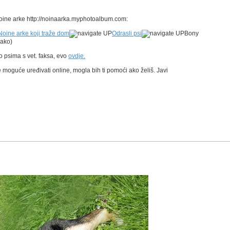
oine arke http://noinaarka.myphotoalbum.com:
Noine arke koji traže dom
Odrasli psi
Bony
vako)
 o psima s vet. faksa, evo
ovdje.
 moguće uređivati online, mogla bih ti pomoći ako želiš. Javi