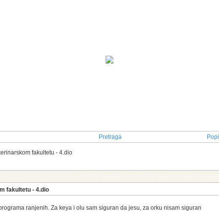
Pretraga
Popi
erinarskom fakultetu - 4.dio
TOPIC: Ranjeni i bolesni na Veterinarskom fakultet
m fakultetu - 4.dio
z programa ranjenih. Za keya i olu sam siguran da jesu, za orku nisam siguran