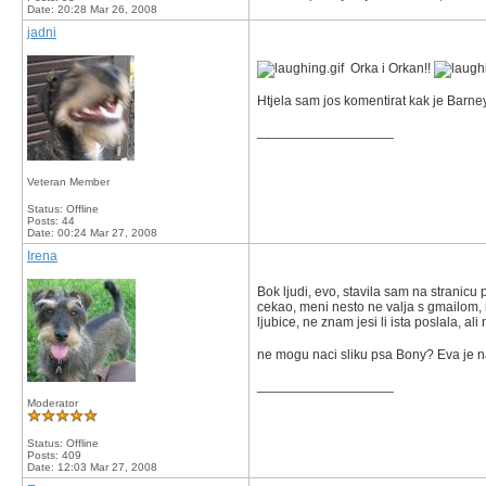
Date:
20:28 Mar 26, 2008
jadni
Orka i Orkan!!
Htjela sam jos komentirat kak je Barney
__________________
Veteran Member
Status: Offline
Posts: 44
Date:
00:24 Mar 27, 2008
Irena
Bok ljudi, evo, stavila sam na stranicu
cekao, meni nesto ne valja s gmailom, 
ljubice, ne znam jesi li ista poslala, al
ne mogu naci sliku psa Bony? Eva je na
__________________
Moderator
Status: Offline
Posts: 409
Date:
12:03 Mar 27, 2008