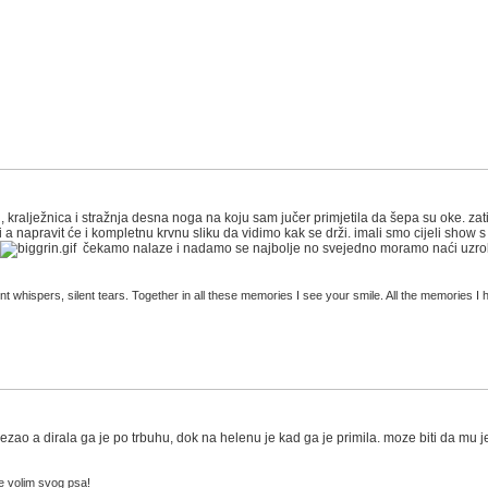
ralježnica i stražnja desna noga na koju sam jučer primjetila da šepa su oke. zatim
 a napravit će i kompletnu krvnu sliku da vidimo kak se drži. imali smo cijeli show 
čekamo nalaze i nadamo se najbolje no svejedno moramo naći uzrok
t whispers, silent tears. Together in all these memories I see your smile. All the memories I h
 rezao a dirala ga je po trbuhu, dok na helenu je kad ga je primila. moze biti da mu
e volim svog psa!