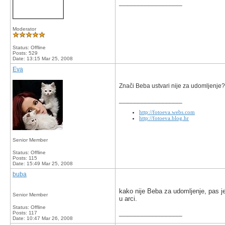
__________________
Moderator
Status: Offline
Posts: 529
Date:
13:15 Mar 25, 2008
Eva
Znači Beba ustvari nije za udomljenje?
__________________
http://fotoeva.webs.com
http://fotoeva.blog.hr
Senior Member
Status: Offline
Posts: 115
Date:
15:49 Mar 25, 2008
buba
kako nije Beba za udomljenje, pas je 
Senior Member
u arci.
Status: Offline
__________________
Posts: 117
Date:
10:47 Mar 26, 2008