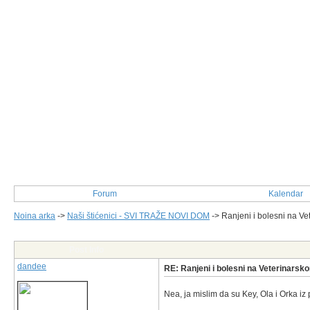
Forum
Kalendar
Noina arka
->
Naši štićenici - SVI TRAŽE NOVI DOM
->
Ranjeni i bolesni na Vet
Post Info
dandee
RE: Ranjeni i bolesni na Veterinarsko
Nea, ja mislim da su Key, Ola i Orka i