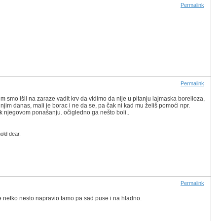
Permalink
Permalink
 smo išli na zaraze vadit krv da vidimo da nije u pitanju lajmaska borelioza,
s njim danas, mali je borac i ne da se, pa čak ni kad mu želiš pomoći npr.
 njegovom ponašanju. očigledno ga nešto boli..
old dear.
Permalink
 je netko nesto napravio tamo pa sad puse i na hladno.