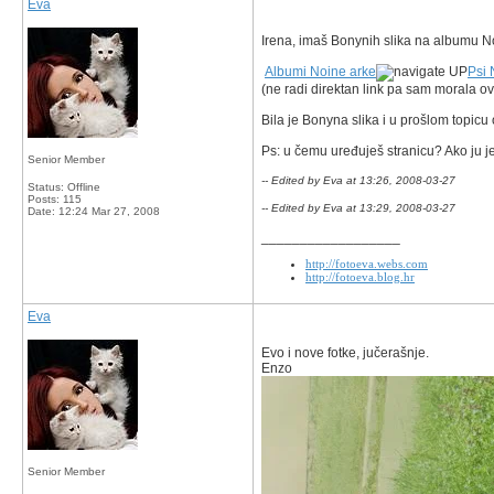
Eva
Irena, imaš Bonynih slika na albumu N
Albumi Noine arke
Psi 
(ne radi direktan link pa sam morala o
Bila je Bonyna slika i u prošlom topicu
Ps: u čemu uređuješ stranicu? Ako ju je
Senior Member
-- Edited by Eva at 13:26, 2008-03-27
Status: Offline
Posts: 115
-- Edited by Eva at 13:29, 2008-03-27
Date:
12:24 Mar 27, 2008
__________________
http://fotoeva.webs.com
http://fotoeva.blog.hr
Eva
Evo i nove fotke, jučerašnje.
Enzo
Senior Member