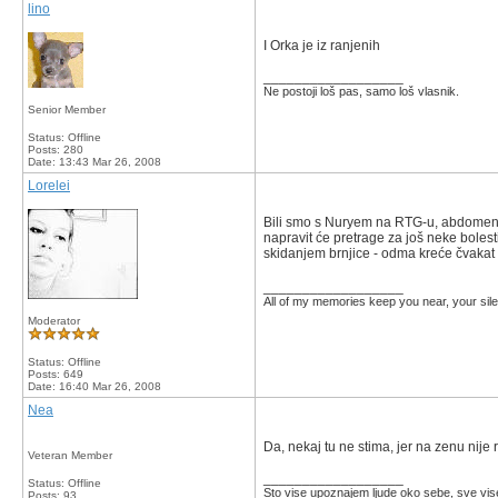
lino
I Orka je iz ranjenih
__________________
Ne postoji loš pas, samo loš vlasnik.
Senior Member
Status: Offline
Posts: 280
Date:
13:43 Mar 26, 2008
Lorelei
Bili smo s Nuryem na RTG-u, abdomen, k
napravit će pretrage za još neke bolesti
skidanjem brnjice - odma kreće čvakat
__________________
All of my memories keep you near, your silen
Moderator
Status: Offline
Posts: 649
Date:
16:40 Mar 26, 2008
Nea
Da, nekaj tu ne stima, jer na zenu nije
Veteran Member
__________________
Status: Offline
Sto vise upoznajem ljude oko sebe, sve vis
Posts: 93