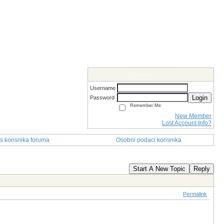
Members Login
Username
Login
Password
Remember Me
New Member
Lost Account Info?
s korisnika foruma
Osobni podaci korisnika
Start A New Topic
Reply
u - 4.dio
Permalink