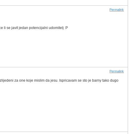
Permalink
li se javit jedan potencijalni udomitelj :P
Permalink
ozlijedeni za one koje mislim da jesu. Ispricavam se sto je barny tako dugo