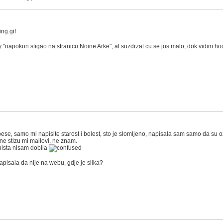
 "napokon stigao na stranicu Noine Arke", al suzdrzat cu se jos malo, dok vidim hoce 
 pese, samo mi napisite starost i bolest, sto je slomljeno, napisala sam samo da su 
ne stizu mi mailovi, ne znam.
i nista nisam dobila
pisala da nije na webu, gdje je slika?