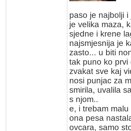
paso je najbolji 
je velika maza, 
sjedne i krene lag
najsmjesnija je
zasto... u biti n
tak puno ko prvi 
zvakat sve kaj vi
nosi punjac za m
smirila, uvalila 
s njom..
e, i trebam malu 
ona pesa nastala?
ovcara, samo sto