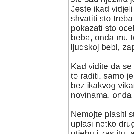
Jeste ikad vidjel
shvatiti sto tre
pokazati sto oce
beba, onda mu to
ljudskoj bebi, z
Kad vidite da se 
to raditi, samo j
bez ikakvog vika
novinama, onda j
Nemojte plasiti 
uplasi netko dru
utjehu i zastitu,