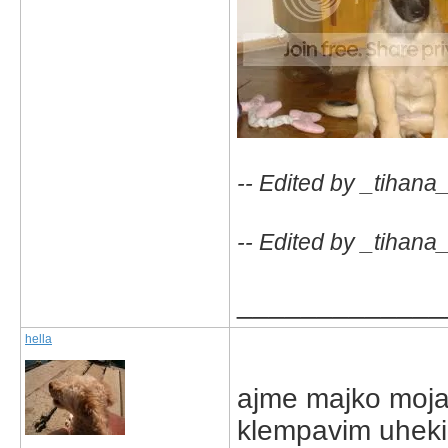
-- Edited by _tihana
-- Edited by _tihana
_____________
hella
ajme majko moja,
klempavim uheki