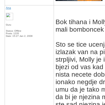
Ana
Bok tihana i Mol
Guru
mali bomboncek 
Status: Offline
Posts: 1235
Date:
15:27 Jan 2, 2008
Sto se tice ucenj
izlazak van na pi
strpljivi, Molly j
bjezi od vas kad 
nista necete dobi
ionako negdje dr
umu da je tako 
da bi je njezina
ste sad njezina j