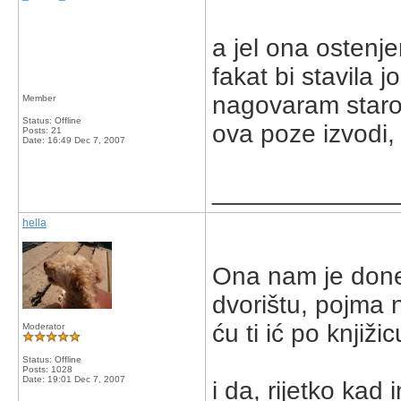
a jel ona ostenjen
fakat bi stavila j
nagovaram staro
Member
Status: Offline
ova poze izvodi, 
Posts: 21
Date:
16:49 Dec 7, 2007
_____________
hella
Ona nam je doneš
dvorištu, pojma n
ću ti ić po knjižic
Moderator
Status: Offline
Posts: 1028
Date:
19:01 Dec 7, 2007
i da, rijetko kad