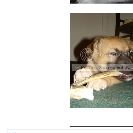
_____________
buba