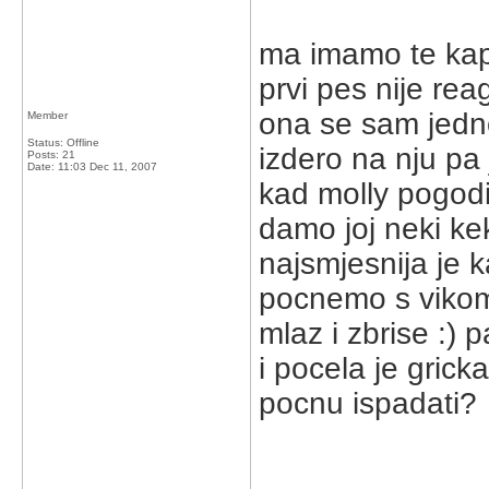
ma imamo te kapi 
prvi pes nije rea
ona se sam jedno
Member
Status: Offline
izdero na nju pa 
Posts: 21
Date:
11:03 Dec 11, 2007
kad molly pogodi
damo joj neki kek
najsmjesnija je k
pocnemo s vikom
mlaz i zbrise :) 
i pocela je grick
pocnu ispadati?