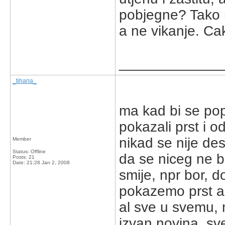
pobjegne? Tako 
a ne vikanje. Cak
_____________
_tihana_
ma kad bi se popi
pokazali prst i od
nikad se nije des
Member
Status: Offline
da se niceg ne bo
Posts: 21
Date:
21:28 Jan 2, 2008
smije, npr bor, 
pokazemo prst a
al sve u svemu, 
izvan novina, sve