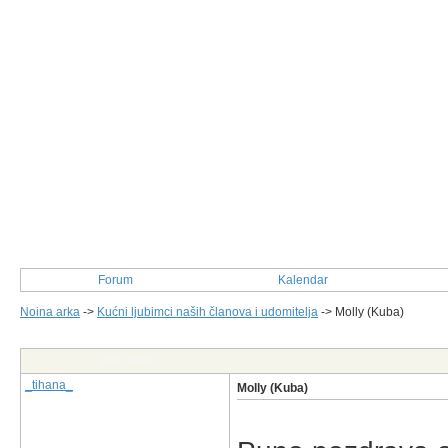
Forum
Kalendar
Noina arka
->
Kućni ljubimci naših članova i udomitelja
->
Molly (Kuba)
Post Info
_tihana_
Molly (Kuba)