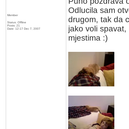
Puno pozdrava o
Odlucila sam otv
Member
drugom, tak da cu
Status: Offline
Posts: 21
jako voli spavat
Date:
12:17 Dec 7, 2007
mjestima :)