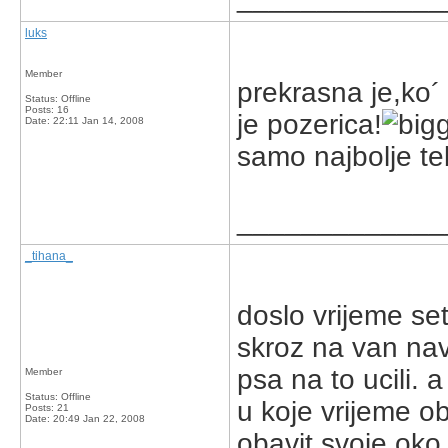
luks
Member
prekrasna je,ko´
Status: Offline
Posts: 16
je pozerica!
Date:
22:11 Jan 14, 2008
samo najbolje teb
_____________
_tihana_
doslo vrijeme se
skroz na van nav
psa na to ucili. 
Member
Status: Offline
u koje vrijeme o
Posts: 21
Date:
20:49 Jan 22, 2008
obavit svoje oko