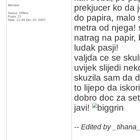
prekjucer ko da j
Member
Status: Offline
do papira, malo 
Posts: 21
Date:
21:49 Dec 10, 2007
metra od njega! 
natrag na papir, b
ludak pasji!
valjda ce se skuli
uvijek slijedi nek
skuzila sam da d
to lijepo da isko
dobro doc za set
javi!
-- Edited by _tihana