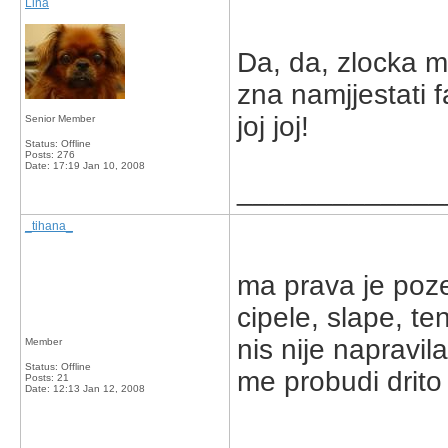
Lina
Da, da, zlocka 
zna namjjestati f
joj joj!
Senior Member
Status: Offline
Posts: 276
Date:
17:19 Jan 10, 2008
_____________
_tihana_
ma prava je poze
cipele, slape, te
nis nije napravil
Member
Status: Offline
me probudi drito
Posts: 21
Date:
12:13 Jan 12, 2008
_____________