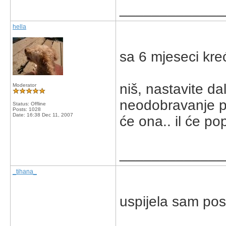
_____________
hella
sa 6 mjeseci kre
niš, nastavite d
Moderator
neodobravanje po
Status: Offline
Posts: 1028
Date:
16:38 Dec 11, 2007
će ona.. il će po
_____________
_tihana_
uspijela sam posu