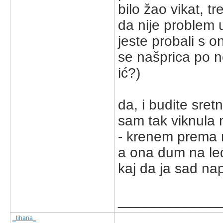
bilo žao vikat, tr
da nije problem 
jeste probali s o
se našprica po n
ić?)
da, i budite sre
sam tak viknula 
- krenem prema nj
a ona dum na leđ
kaj da ja sad nap
_____________
_tihana_