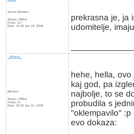
Senior Member
prekrasna je, ja 
Status: Offline
Posts: 117
udomitelje, imaju
Date:
15:38 Jan 29, 2008
_____________
_tihana_
hehe, hella, ovo j
kaj god, pa izgle
najbolje, to se d
Member
Status: Offline
probudila s jedn
Posts: 21
Date:
20:46 Jan 31, 2008
"oklempavilo" :p
evo dokaza: