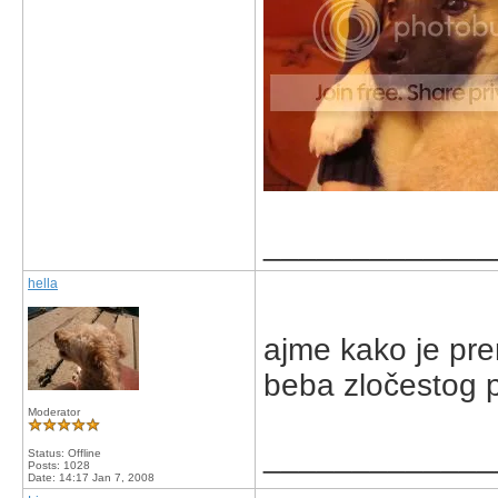
_____________
hella
ajme kako je pr
beba zločestog 
Moderator
_____________
Status: Offline
Posts: 1028
Date:
14:17 Jan 7, 2008