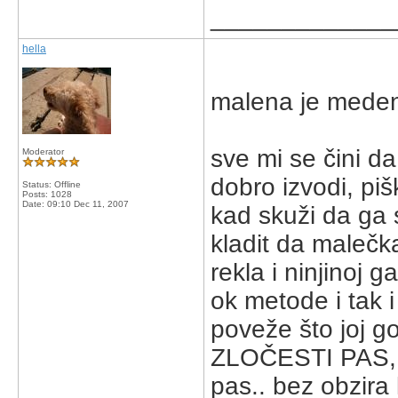
_____________
hella
malena je meden
sve mi se čini d
Moderator
dobro izvodi, piš
Status: Offline
Posts: 1028
Date:
09:10 Dec 11, 2007
kad skuži da ga 
kladit da malečk
rekla i ninjinoj g
ok metode i tak i
poveže što joj g
ZLOČESTI PAS, 
pas.. bez obzira 