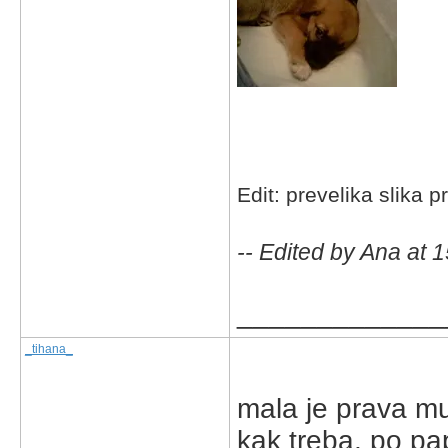
Edit: prevelika slika p
-- Edited by Ana at 
_____________
_tihana_
mala je prava mus
kak treba, po pa