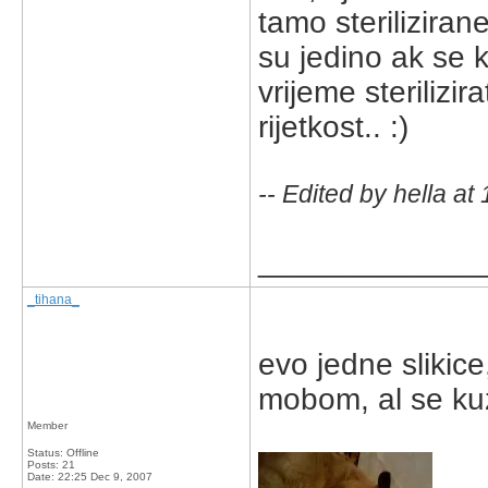
tamo sterilizirane
su jedino ak se 
vrijeme sterilizir
rijetkost.. :)
-- Edited by hella a
_____________
_tihana_
evo jedne slikice,
mobom, al se kuz
Member
Status: Offline
Posts: 21
Date:
22:25 Dec 9, 2007