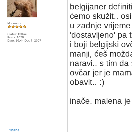
belgijaner definit
ćemo skužit.. os
u zadnje vrijeme
Moderator
'dostavljeno' pa
Status: Offline
Posts: 1028
Date:
16:44 Dec 7, 2007
i boji belgijski ov
manji, ćeš možda
naravi.. s tim da
ovčar jer je mama
obavit.. :)
inače, malena je
_____________
_tihana_