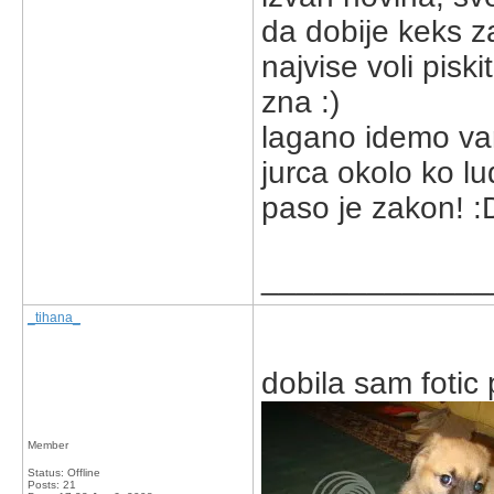
da dobije keks z
najvise voli pisk
zna :)
lagano idemo van
jurca okolo ko lu
paso je zakon! :
_____________
_tihana_
dobila sam fotic 
Member
Status: Offline
Posts: 21