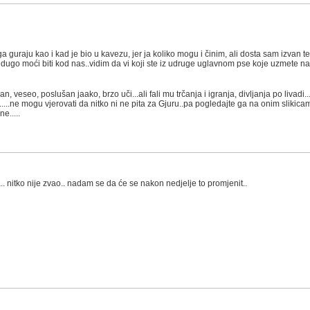
 guraju kao i kad je bio u kavezu, jer ja koliko mogu i činim, ali dosta sam izvan
 dugo moći biti kod nas..vidim da vi koji ste iz udruge uglavnom pse koje uzmete na
n, veseo, poslušan jaako, brzo uči...ali fali mu trčanja i igranja, divljanja po livadi...
.....ne mogu vjerovati da nitko ni ne pita za Gjuru..pa pogledajte ga na onim slikica
e.....
.. nitko nije zvao.. nadam se da će se nakon nedjelje to promjenit..