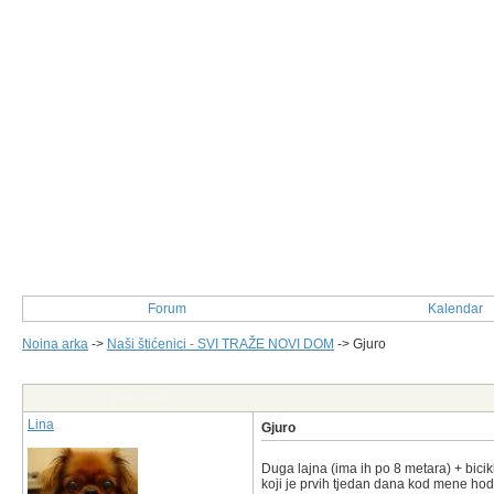
Forum
Kalendar
Noina arka
->
Naši štićenici - SVI TRAŽE NOVI DOM
->
Gjuro
Post Info
Lina
Gjuro
Duga lajna (ima ih po 8 metara) + bicikl
koji je prvih tjedan dana kod mene hod