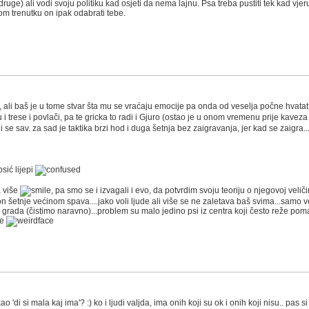
uge) ali vodi svoju politiku kad osjeti da nema lajnu. Psa treba pustiti tek kad vjeruj
nom trenutku on ipak odabrati tebe.
 ali baš je u tome stvar šta mu se vraćaju emocije pa onda od veselja počne hvatat
u i trese i povlači, pa te gricka to radi i Gjuro (ostao je u onom vremenu prije kaveza
i se sav. za sad je taktika brzi hod i duga šetnja bez zaigravanja, jer kad se zaigra
sić lijepi
a više
, pa smo se i izvagali i evo, da potvrdim svoju teoriju o njegovoj veli
on šetnje većinom spava....jako voli ljude ali više se ne zaletava baš svima...samo već
u grada (čistimo naravno)...problem su malo jedino psi iz centra koji često reže pom
ke
'di si mala kaj ima'? :) ko i ljudi valjda, ima onih koji su ok i onih koji nisu.. pas si