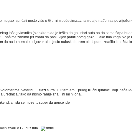
o mogao ispričati nešto više o Gjurnim počecima...znam da je nađen sa povrijeđenom
ekog lošeg vlasnika (s obzirom da je teško da ga udari auto pa da samo šapa bude oz
?? ...baš me zanima jer znam da pas uvijek pamti prvog gazdu...ako ima koga tko je bi
znam da na to nemate odgovor ali mjesto nalaska barem bi mi puno značilo i možda k
 volonterima, Veterini.... izlazi sutra u Jutarnjem ...prilog Kućni ljubimci, koji inač
la urednica, tako da nismo ranije znali, ni mi ni ona...
 vikend, ali šta se može.... super da uopće ide
h stvari o Gjuri iz infa...