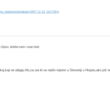
ucni_ljubimci/clanak/art-2007,12,13,,101749.jl
Gjuru, dobila sam i ovaj mail:
oj,koji ne ubijaju.No,za ura bi se našlo mjesto u Sloveniji u Horjulu,ako jo