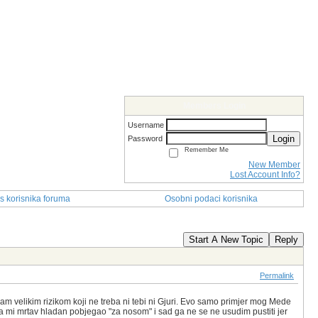
Members Login
Username
Login
Password
Remember Me
New Member
Lost Account Info?
s korisnika foruma
Osobni podaci korisnika
Start A New Topic
Reply
Permalink
atram velikim rizikom koji ne treba ni tebi ni Gjuri. Evo samo primjer mog Mede
na mi mrtav hladan pobjegao "za nosom" i sad ga ne se ne usudim pustiti jer