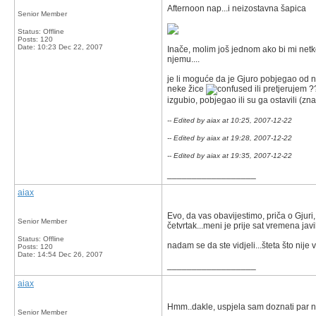
Afternoon nap...i neizostavna šapica
Senior Member
Status: Offline
Posts: 120
Date:
10:23 Dec 22, 2007
Inače, molim još jednom ako bi mi netk
njemu....
je li moguće da je Gjuro pobjegao od n
neke žice
ili pretjerujem 
izgubio, pobjegao ili su ga ostavili (
-- Edited by aiax at 10:25, 2007-12-22
-- Edited by aiax at 19:28, 2007-12-22
-- Edited by aiax at 19:35, 2007-12-22
__________________
aiax
Evo, da vas obavijestimo, priča o Gjuri,
Senior Member
četvrtak...meni je prije sat vremena javi
Status: Offline
nadam se da ste vidjeli...šteta što nije
Posts: 120
Date:
14:54 Dec 26, 2007
__________________
aiax
Hmm..dakle, uspjela sam doznati par novi
Senior Member