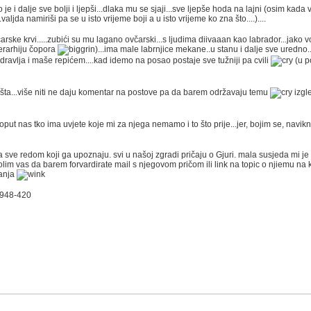
 i dalje sve bolji i ljepši...dlaka mu se sjaji...sve ljepše hoda na lajni (osim kada v
ljda namiriši pa se u isto vrijeme boji a u isto vrijeme ko zna što....)....
čarske krvi.....zubići su mu lagano ovčarski...s ljudima diivaaan kao labrador...jako vol
jerarhiju čopora
)...ima male labrnjice mekane..u stanu i dalje sve uredno..
dravlja i maše repićem....kad idemo na posao postaje sve tužniji pa cvili
(u p
ništa...više niti ne daju komentar na postove pa da barem održavaju temu
izgle
put nas tko ima uvjete koje mi za njega nemamo i to što prije...jer, bojim se, navikn
sve redom koji ga upoznaju. svi u našoj zgradi pričaju o Gjuri. mala susjeda mi je
lim vas da barem forvardirate mail s njegovom pričom ili link na topic o njiemu na 
vanja
/1948-420