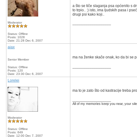
a što se tiče slaganja psa općenito s d
to trpio.. :) isto, ima ljudskih pasa i ps
drugi psi kako koji..
Moderator
__________________
Status: Offline
Posts: 1028
Date:
21:28 Dec 6, 2007
aiax
ma na ženke skače onak, ko da bi se p
Senior Member
__________________
Status: Offline
Posts: 120
Date:
23:30 Dec 6, 2007
Lorelei
ma to je zato što od kastracije treba 
__________________
All of my memories keep you near, your silen
Moderator
Status: Offline
Posts: 649
Date:
12:00 Dec 7, 2007