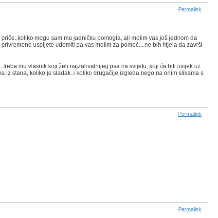
Permalink
 te priče..koliko mogu sam mu jadničku pomogla, ali molim vas još jednom da
 privremeno uspijete udomiti pa vas molim za pomoć....ne bih htjela da završi
..treba mu vlasnik koji želi najzahvalnijeg psa na svijetu, koji će biti uvijek uz
ma iz stana, koliko je sladak..i koliko drugačije izgleda nego na onim slikama s
Permalink
Permalink