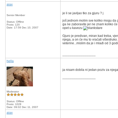
aiax
je li se javljao tko za gjuru ? j
Senior Member
još jednom molim sve koliko mogu da ga
Status: Offline
ga ne zaboravite jer ne znam koliko će
Posts: 120
Date:
17:59 Dec 10, 2007
opet u kavezu
Gjuro je predivan, miran kad treba, vjera
njega, a on će mu to vraćati višestruko.
veterine...mislim da je i mlađi od 3 godin
__________________
hella
ja nisam dobila ni jedan poziv za njega
__________________
Moderator
Status: Offline
Posts: 1028
Date:
09:02 Dec 11, 2007
aiax