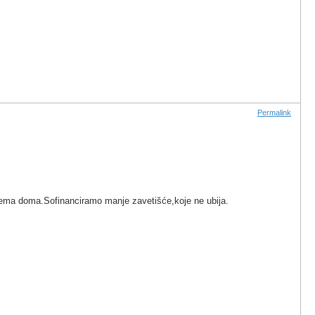
Permalink
š nema doma.Sofinanciramo manje zavetišće,koje ne ubija.