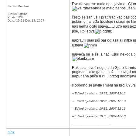
Evo da vam se malo opet javimo...Gjuro je
Senior Member
onda je malo neposlušan..va
Status: Offline
često se zanjuši i prati trag kao pas pti
Posts: 120
Date:
10:21 Dec 13, 2007
pokorno na leđa (poštuje i razumije hi
nas nema očito spava.....ujutro nas poz
pse, i to jedva
)
napravili smo još par oglasa ali nitko 
ljubavi
najveća mi je želja naći Gjuri nekoga po
Rekla sam već negdje da Gjuro šarmira 
pogledati. ako ga ne možete usvojiti mo
napuhana priča u cilju brzog udomlja
slobodno se javite i meni na broj 098
-- Edited by aiax at 10:23, 2007-12-13
-- Edited by aiax at 10:25, 2007-12-13
-- Edited by aiax at 10:31, 2007-12-13
-- Edited by aiax at 10:35, 2007-12-13
__________________
aiax