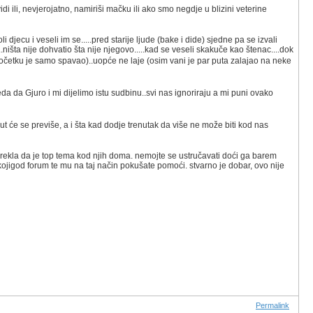
idi ili, nevjerojatno, namiriši mačku ili ako smo negdje u blizini veterine
i djecu i veseli im se.....pred starije ljude (bake i dide) sjedne pa se izvali
.ništa nije dohvatio šta nije njegovo.....kad se veseli skakuče kao štenac....dok
očetku je samo spavao)..uopće ne laje (osim vani je par puta zalajao na neke
da da Gjuro i mi dijelimo istu sudbinu..svi nas ignoriraju a mi puni ovako
ut će se previše, a i šta kad dodje trenutak da više ne može biti kod nas
 rekla da je top tema kod njih doma. nemojte se ustručavati doći ga barem
kojigod forum te mu na taj način pokušate pomoći. stvarno je dobar, ovo nije
Permalink