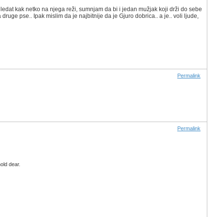
gledat kak netko na njega reži, sumnjam da bi i jedan mužjak koji drži do sebe
a druge pse.. Ipak mislim da je najbitnije da je Gjuro dobrica.. a je.. voli ljude,
Permalink
Permalink
old dear.