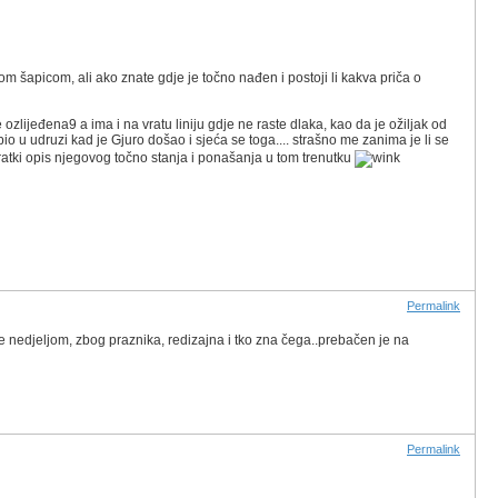
 šapicom, ali ako znate gdje je točno nađen i postoji li kakva priča o
lijeđena9 a ima i na vratu liniju gdje ne raste dlaka, kao da je ožiljak od
o u udruzi kad je Gjuro došao i sjeća se toga.... strašno me zanima je li se
ratki opis njegovog točno stanja i ponašanja u tom trenutku
Permalink
e ide nedjeljom, zbog praznika, redizajna i tko zna čega..prebačen je na
Permalink