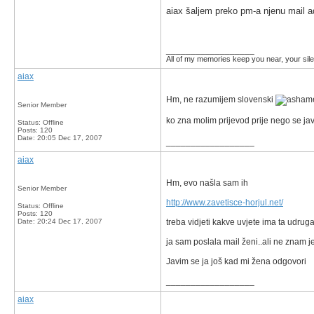
aiax šaljem preko pm-a njenu mail 
__________________
All of my memories keep you near, your silen
aiax
Hm, ne razumijem slovenski
Senior Member
ko zna molim prijevod prije nego se ja
Status: Offline
Posts: 120
Date:
20:05 Dec 17, 2007
__________________
aiax
Hm, evo našla sam ih
Senior Member
http://www.zavetisce-horjul.net/
Status: Offline
Posts: 120
Date:
20:24 Dec 17, 2007
treba vidjeti kakve uvjete ima ta udrug
ja sam poslala mail ženi..ali ne znam 
Javim se ja još kad mi žena odgovori
__________________
aiax