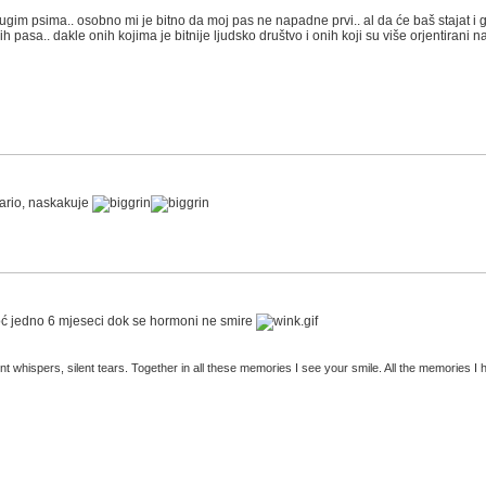
rugim psima.. osobno mi je bitno da moj pas ne napadne prvi.. al da će baš stajat i 
ećih pasa.. dakle onih kojima je bitnije ljudsko društvo i onih koji su više orjentirani n
ario, naskakuje
proć jedno 6 mjeseci dok se hormoni ne smire
t whispers, silent tears. Together in all these memories I see your smile. All the memories I h