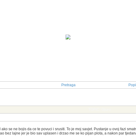
Pretraga
Popi
TOPIC: Gjuro
 ako se ne bojis da ce te povuci i srusiti. To je moj savjet. Pustanje u ovoj fazi sm
ao bez lajne jer je bio sav uplasen i drzao me se ko pijan plota, a nakon par tjeda