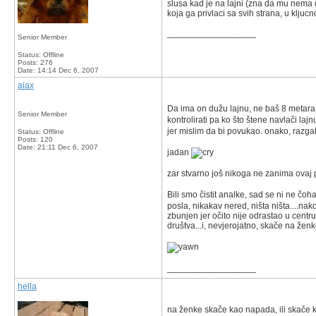
slusa kad je na lajni (zna da mu nema dr
koja ga privlaci sa svih strana, u kljuc
__________________
Senior Member
Status: Offline
Posts: 276
Date:
14:14 Dec 6, 2007
aiax
Da ima on dužu lajnu, ne baš 8 metara,
Senior Member
kontrolirati pa ko što štene navlači lajn
jer mislim da bi povukao. onako, razgal
Status: Offline
Posts: 120
Date:
21:11 Dec 6, 2007
jadan
zar stvarno još nikoga ne zanima ovaj p
Bili smo čistit analke, sad se ni ne čoh
posla, nikakav nered, ništa ništa....nak
zbunjen jer očito nije odrastao u centr
društva...i, nevjerojatno, skače na žen
__________________
hella
na ženke skače kao napada, ili skače kao 