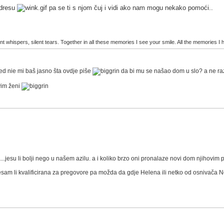
adresu
pa se ti s njom čuj i vidi ako nam mogu nekako pomoći..
t whispers, silent tears. Together in all these memories I see your smile. All the memories I h
nie mi baš jasno šta ovdje piše
da bi mu se našao dom u slo? a ne razu
vim ženi
a...jesu li bolji nego u našem azilu. a i koliko brzo oni pronalaze novi dom njihovim
jesam li kvalificirana za pregovore pa možda da gdje Helena ili netko od osnivača 