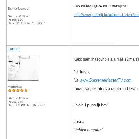
Evo našeg
Gjure
na
Jutarnji.hr
:
Senior Member
http://www.jutarnji.hr/kultura_i_zivot/k
Status: Offline
Posts: 120
Date:
11:18 Dec 15, 2007
__________________
Lorelei
Kako sam masovno slala mail svima za 
" Zdravo,
Na
www.SupremeMasterTV.com
Moderator
može se poslati sve centre u Hrvatsk
Status: Offline
Posts: 649
Hvala i puno ljubavi
Date:
20:29 Dec 16, 2007
Jasna
Ljubljana center"