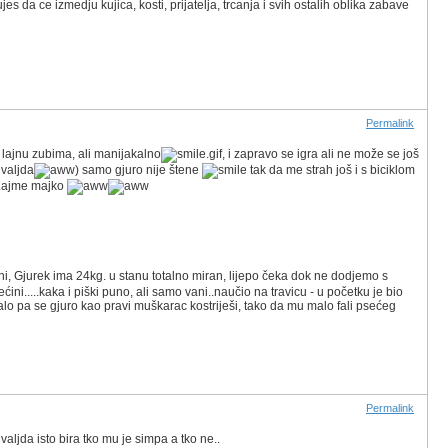
es da ce izmedju kujica, kosti, prijatelja, trcanja i svih ostalih oblika zabave
Permalink
 lajnu zubima, ali manijakalno
, i zapravo se igra ali ne može se još
 valjda
) samo gjuro nije štene
tak da me strah još i s biciklom
...ajme majko
čini, Gjurek ima 24kg. u stanu totalno miran, lijepo čeka dok ne dodjemo s
ini.....kaka i piški puno, ali samo vani..naučio na travicu - u početku je bio
alo pa se gjuro kao pravi muškarac kostriješi, tako da mu malo fali psećeg
Permalink
 valjda isto bira tko mu je simpa a tko ne..