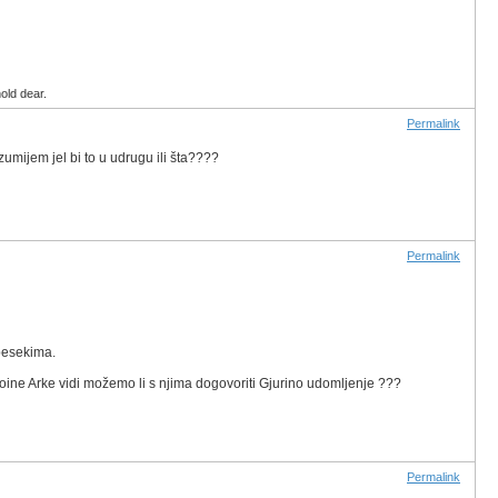
old dear.
Permalink
mijem jel bi to u udrugu ili šta????
Permalink
 pesekima.
Noine Arke vidi možemo li s njima dogovoriti Gjurino udomljenje ???
Permalink