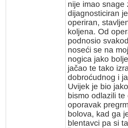
nije imao snage 
dijagnosticiran je
operiran, stavljen
koljena. Od oper
podnosio svakodn
noseći se na moj
nogica jako bolj
jačao te tako iz
dobroćudnog i ja
Uvijek je bio jak
bismo odlazili te 
oporavak pregrmi
bolova, kad ga je 
blentavci pa si t