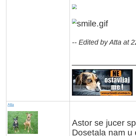
-- Edited by Atta at
_____________
Atta
Astor se jucer s
Dosetala nam u dv