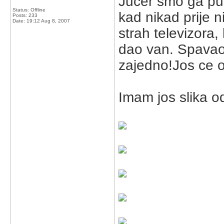
Jucer smo ga pust
Status: Offline
kad nikad prije ni
Posts: 233
Date:
19:12 Aug 8, 2007
strah televizora,
dao van. Spavao 
zajedno!Jos ce on
Imam jos slika od