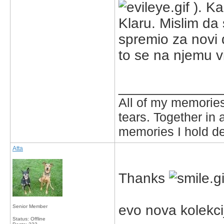
). Ka
Klaru. Mislim da s
spremio za novi d
to se na njemu v
_____________
All of my memories
tears. Together in 
memories I hold de
Atta
Thanks
evo nova kolekcij
Senior Member
Status: Offline