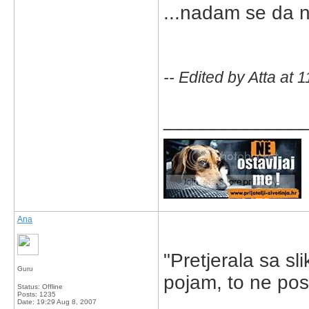
...nadam se da n
-- Edited by Atta at
_____________
Ana
"Pretjerala sa s
Guru
pojam, to ne po
Status: Offline
Posts: 1235
Date:
19:29 Aug 8, 2007