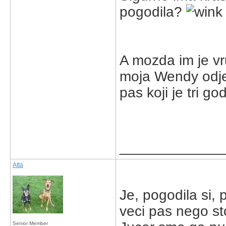
pogodila?
A mozda im je vru
moja Wendy odjed
pas koji je tri go
_____________
Atta
Je, pogodila si,
veci pas nego sto
Senior Member