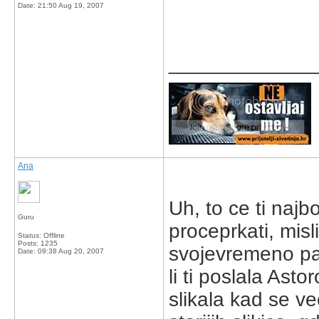
Date:
21:50 Aug 19, 2007
_____________
Ana
Uh, to ce ti najb
Guru
proceprkati, misl
Status: Offline
Posts: 1235
svojevremeno pa
Date:
09:38 Aug 20, 2007
li ti poslala Ast
slikala kad se ve