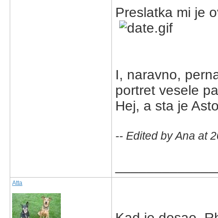
Preslatka mi je 
I, naravno, pern
portret vesele pa
Hej, a sta je Ast
-- Edited by Ana at 
_____________
Atta
Kad je dosao, Rh