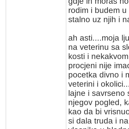
gdje ih moras nosi
rodim i budem u 
stalno uz njih i 
ah asti....moja l
na veterinu sa 
kosti i nekakvom
procjeni nije ima
pocetka divno i
veterini i okolic
lajne i savrseno 
njegov pogled, ka
kao da bi vrisnu
si dala truda i 