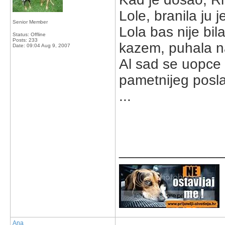
Lole, branila ju j
Senior Member
Lola bas nije bi
Status: Offline
Posts: 233
kazem, puhala na
Date:
09:04 Aug 9, 2007
Al sad se uopce 
pametnijeg posl
...
_____________
Ana