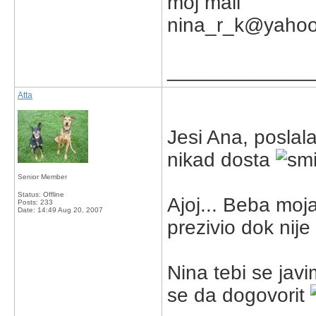
moj mail
nina_r_k@yaho
_____________
Atta
Jesi Ana, poslala
nikad dosta
Senior Member
Status: Offline
Ajoj... Beba mo
Posts: 233
Date:
14:49 Aug 20, 2007
prezivio dok nij
Nina tebi se javim
se da dogovorit