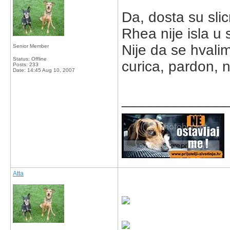
Da, dosta su sli
Rhea nije isla u
Nije da se hvalim
Senior Member
Status: Offline
curica, pardon, n
Posts: 233
Date:
14:45 Aug 10, 2007
_____________
Atta