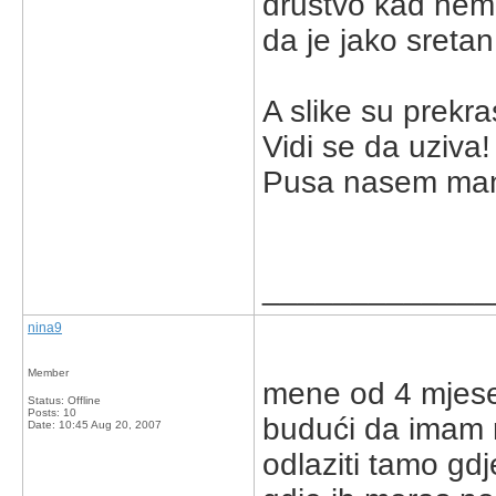
drustvo kad nema
da je jako sreta
A slike su prekra
Vidi se da uziva!
Pusa nasem ma
_____________
nina9
Member
mene od 4 mjese
Status: Offline
Posts: 10
budući da imam 
Date:
10:45 Aug 20, 2007
odlaziti tamo gdj