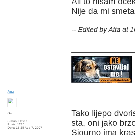
Ali to nisam ocek
Nije da mi smeta,
-- Edited by Atta at
_____________
Ana
Tako lijepo dvor
Guru
sta, oni jako br
Status: Offline
Posts: 1235
Date:
18:25 Aug 7, 2007
Sigurno ima kras