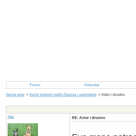
Forum
Kalendar
Noina arka
->
Kućni ljubimci naših članova i udomitelja
->
Astor i drustvo
Post Info
Atta
RE: Astor i drustvo