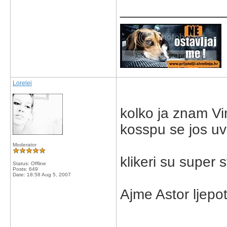
_____________
Lorelei
kolko ja znam Vin
kosspu se jos uvi
Moderator
klikeri su super 
Status: Offline
Posts: 649
Date:
18:58 Aug 5, 2007
Ajme Astor ljepot
_____________