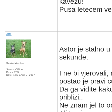
kavezu!
Pusa letecem ve
_____________
Atta
Astor je stalno 
sekunde.
Senior Member
Status: Offline
I ne bi vjeroval
Posts: 233
Date:
15:31 Aug 7, 2007
postao je pravi c
Da ga vidite kak
priblizi..
Ne znam jel to od