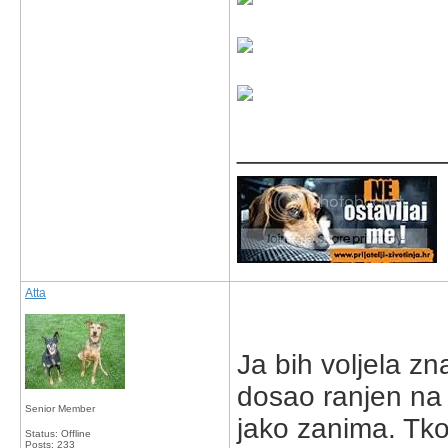
_____________
Atta
Ja bih voljela zn
dosao ranjen na 
Senior Member
jako zanima. Tko 
Status: Offline
Posts: 233