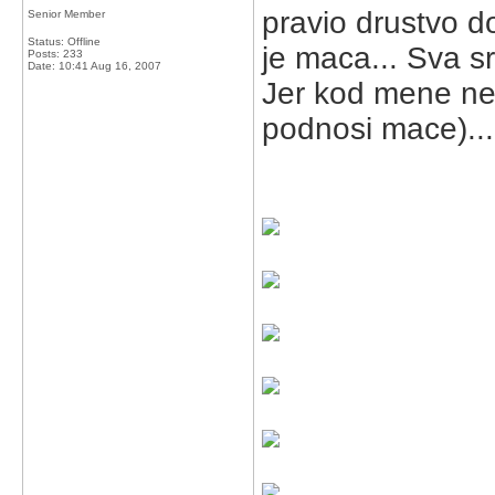
pravio drustvo do
Senior Member
Status: Offline
je maca... Sva s
Posts: 233
Date:
10:41 Aug 16, 2007
Jer kod mene ne
podnosi mace)...