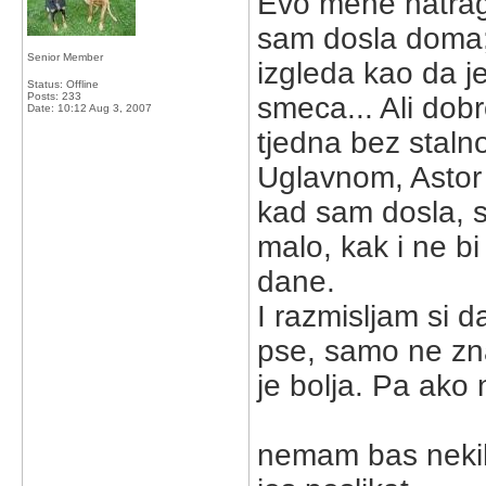
Evo mene natrag,
sam dosla doma; 
Senior Member
izgleda kao da j
Status: Offline
Posts: 233
smeca... Ali dobr
Date:
10:12 Aug 3, 2007
tjedna bez staln
Uglavnom, Astor
kad sam dosla, s
malo, kak i ne b
dane.
I razmisljam si 
pse, samo ne zna
je bolja. Pa ako 
nemam bas nekih 