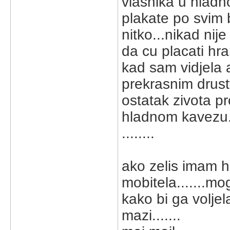
vlasnika u hladn
plakate po svim 
nitko...nikad nij
da cu placati hra
kad sam vidjela 
prekrasnim drustv
ostatak zivota pr
hladnom kavezu...
........
ako zelis imam hr
mobitela.......mogu
kako bi ga voljela
mazi.......