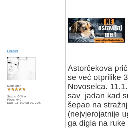
_____________
Lorelei
Astorčekova priča
se već otprilike
Novoselca. 11.1. 
Moderator
sav jadan kad su
Status: Offline
Posts: 649
šepao na stražnj
Date:
15:44 Aug 20, 2007
(nejvjerojatnije
ga digla na ruke