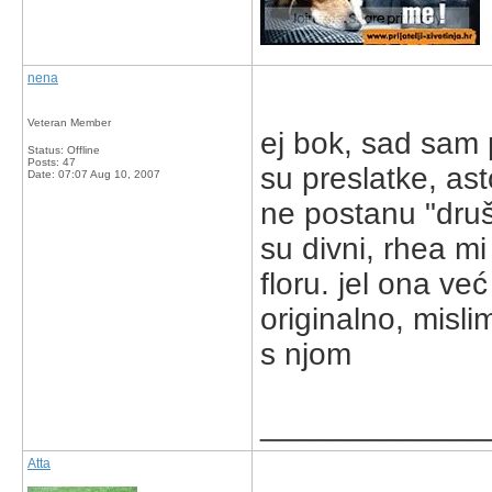
nena
Veteran Member
ej bok, sad sam po
Status: Offline
Posts: 47
su preslatke, as
Date:
07:07 Aug 10, 2007
ne postanu "dru
su divni, rhea m
floru. jel ona ve
originalno, misli
s njom
_____________
Atta