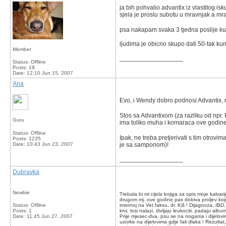
ja bih pohvalio advantix iz vlastitog i
sjela je proslu subotu u mravnjak a mrav
psa nakapam svaka 3 tjedna poslije ku
ljudima je obicno skupo dati 50-tak ku
Member
__________________
Status: Offline
Posts: 19
Date:
12:10 Jun 15, 2007
Ana
Evo, i Wendy dobro podnosi Advantix, n
Stos sa Advantixom (za razliku od npr.
Guru
ima toliko muha i komaraca ove godin
Status: Offline
Ipak, ne treba pretjerivati s tim otrovi
Posts: 1235
Date:
10:43 Jun 23, 2007
je sa samponom)!
__________________
Dubravka
Newbie
Trebala bi mi cijela knjiga za opis moje kalvar
drugom mj. ove godine pas dobiva proljev koji
Status: Offline
internoj na Vet.faksu, dr. Kiš ! Dijagnoza, IB
Posts: 1
krvi, losi nalazi, divljaju leukociti, padaju al
Date:
11:45 Jun 27, 2007
Prije mjesec-dva, psu se na nogama i dijelovim
uzorke na dijelovima gdje fali dlaka ! Rezultat