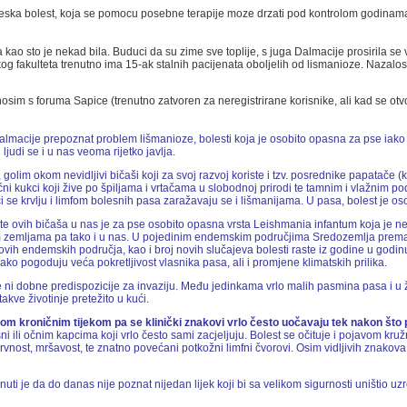
o teska bolest, koja se pomocu posebne terapije moze drzati pod kontrolom godinama,
a kao sto je nekad bila. Buduci da su zime sve toplije, s juga Dalmacije prosirila se
og fakulteta trenutno ima 15-ak stalnih pacijenata oboljelih od lismanioze. Nazalos
enosim s foruma Sapice (trenutno zatvoren za neregistrirane korisnike, ali kad se otv
almacije prepoznat problem lišmanioze, bolesti koja je osobito opasna za pse iako j
 ljudi se i u nas veoma rijetko javlja.
i, golim okom nevidljivi bičaši koji za svoj razvoj koriste i tzv. posrednike papatač
 kukci koji žive po špiljama i vrtačama u slobodnoj prirodi te tamnim i vlažnim pod
i se krvlju i limfom bolesnih pasa zaražavaju se i lišmanijama. U pasa, bolest je oso
e ovih bičaša u nas je za pse osobito opasna vrsta Leishmania infantum koja je nevi
 zemljama pa tako i u nas. U pojedinim endemskim područjima Sredozemlja prema n
vih endemskih područja, kao i broj novih slučajeva bolesti raste iz godine u godinu, 
o pogoduju veća pokretljivost vlasnika pasa, ali i promjene klimatskih prilika.
i dobne predispozicije za invaziju. Među jedinkama vrlo malih pasmina pasa i u ži
akve životinje pretežito u kući.
om kroničnim tijekom pa se klinički znakovi vrlo često uočavaju tek nakon što 
sni ili očnim kapcima koji vrlo često sami zacjeljuju. Bolest se očituje i pojavom k
nost, mršavost, te znatno povećani potkožni limfni čvorovi. Osim vidljivih znakova 
uti je da do danas nije poznat nijedan lijek koji bi sa velikom sigurnosti uništio uz