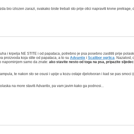
bio izlozen zarazi, svakako biste trebali sto prije otici napraviti krvne pretrage, da 
uha i krpelja NE STITE i od papataca, potrebno je psa posebno zastititi prije polas
a proizvoda koja stite od papataca, a to su
Advantix
i
Scalibor ogrlica
. Nazalost, 
. Ovo napominjem samo da znate:
ako stavite nesto od toga na psa, pripazite sljedeci
e ampula, te nakon sto se osusi i upije u kozu ostaje djelotvoran i kad se pas smoci (
polaska na more staviti Advantix, pa vam javim kako ga podnosi...