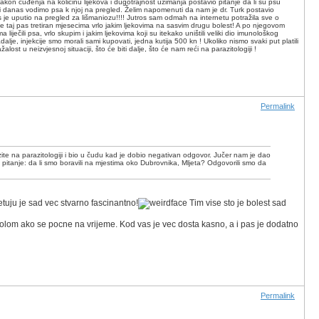
akon čuđenja na količinu lijekova i dugotrajnost uzimanja postavio pitanje da li su psu
iji i danas vodimo psa k njoj na pregled. Želim napomenuti da nam je dr. Turk postavio
je uputio na pregled za lišmaniozu!!!! Jutros sam odmah na internetu potražila sve o
je taj pas tretiran mjesecima vrlo jakim ljekovima na sasvim drugu bolest! A po njegovom
ječili psa, vrlo skupim i jakim ljekovima koji su itekako uništili veliki dio imunološkog
lje, injekcije smo morali sami kupovati, jedna kutija 500 kn ! Ukoliko nismo svaki put platili
t u neizvjesnoj situaciji, što će biti dalje, što će nam reći na parazitologiji !
Permalink
azite na parazitologiji i bio u čudu kad je dobio negativan odgovor. Jučer nam je dao
e pitanje: da li smo boravili na mjestima oko Dubrovnika, Mljeta? Odgovorili smo da
etuju je sad vec stvarno fascinantno!
Tim vise sto je bolest sad
trolom ako se pocne na vrijeme. Kod vas je vec dosta kasno, a i pas je dodatno
Permalink