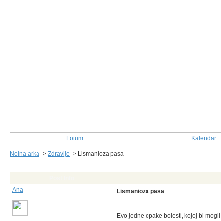
Forum
Kalendar
Noina arka
->
Zdravlje
->
Lismanioza pasa
Post Info
Ana
Lismanioza pasa
Evo jedne opake bolesti, kojoj bi mogli b