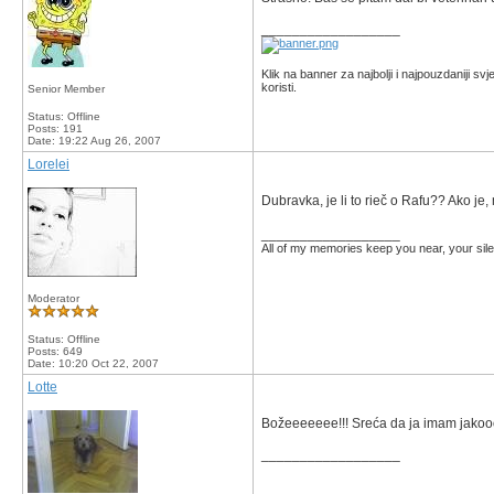
__________________
Klik na banner za najbolji i najpouzdaniji 
koristi.
Senior Member
Status: Offline
Posts: 191
Date:
19:22 Aug 26, 2007
Lorelei
Dubravka, je li to rieč o Rafu?? Ako je
__________________
All of my memories keep you near, your silen
Moderator
Status: Offline
Posts: 649
Date:
10:20 Oct 22, 2007
Lotte
Božeeeeeee!!! Sreća da ja imam jakoooo 
__________________