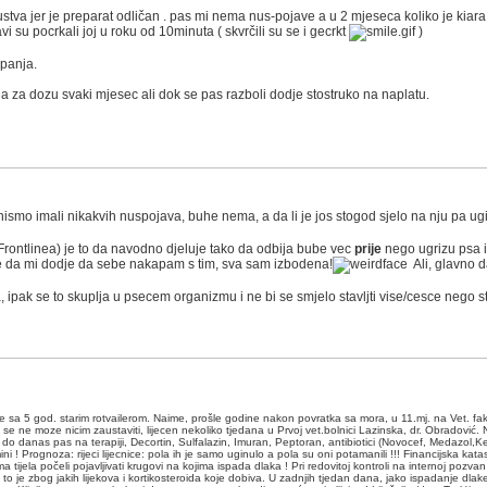
skustva jer je preparat odličan . pas mi nema nus-pojave a u 2 mjeseca koliko je ki
i su pocrkali joj u roku od 10minuta ( skvrčili su se i gecrkt
)
panja.
na za dozu svaki mjesec ali dok se pas razboli dodje stostruko na naplatu.
ismo imali nikakvih nuspojava, buhe nema, a da li je jos stogod sjelo na nju pa ugi
 Frontlinea) je to da navodno djeluje tako da odbija bube vec
prije
nego ugrizu psa i
e da mi dodje da sebe nakapam s tim, sva sam izbodena!
Ali, glavno da
ma, ipak se to skuplja u psecem organizmu i ne bi se smjelo stavljti vise/cesce nego s
ije sa 5 god. starim rotvailerom. Naime, prošle godine nakon povratka sa mora, u 11.mj. na Vet. faks
 se ne moze nicim zaustaviti, lijecen nekoliko tjedana u Prvoj vet.bolnici Lazinska, dr. Obradović
D, do danas pas na terapiji, Decortin, Sulfalazin, Imuran, Peptoran, antibiotici (Novocef, Medazol,
bumini ! Prognoza: rijeci lijecnice: pola ih je samo uginulo a pola su oni potamanili !!! Financijska 
a tijela počeli pojavljivati krugovi na kojima ispada dlaka ! Pri redovitoj kontroli na internoj po
, to je zbog jakih lijekova i kortikosteroida koje dobiva. U zadnjih tjedan dana, jako ispadanje dlake