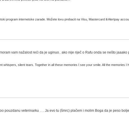
svjetski program internetske zarade. Možete lovu prebacit na Visu, Mastercard ili Alertpay a
, moram vam nažalost reći da je uginuo.. ako nije riječ o Rafu onda se nešto jaaako p
t whispers, silent tears. Together in all these memories I see your smile. All the memories I h
pouzdanu veterinarku . . . Ja evo tu (šmrc) plačem i molim Boga da je peso bolje ..