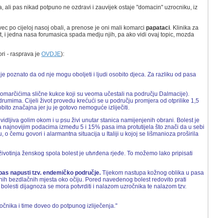
 ali pas nikad potpuno ne ozdravi i zauvijek ostaje "domacin" uzrocniku, iz
 vec po cijeloj nasoj obali, a prenose je oni mali komarci
papataci
. Klinika za
t, i jedna nasa forumasica spada medju njih, pa ako vidi ovaj topic, mozda
ori - rasprava je
OVDJE
):
e poznato da od nje mogu oboljeti i ljudi osobito djeca. Za razliku od pasa
e (komarčićima slične kukce koji su veoma učestali na području Dalmacije).
rumima. Cijeli život provedu krećući se u području promjera od otprilike 1,5
bito značajna jer ju je gotovo nemoguće izliječiti.
dljiva golim okom i u psu živi unutar stanica namijenjenih obrani. Bolest je
ajnovijim podacima između 5 i 15% pasa ima protutijela što znači da u sebi
o čemu govori i alarmantna situacija u Italiji u kojoj se lišmanioza proširila
votinja ženskog spola bolest je utvrđena rjeđe. To možemo lako pripisati
pas napusti tzv. endemičko područje.
Tijekom nastupa kožnog oblika u pasa
ružnih bezdlačnih mjesta oko očiju. Pored navedenog bolest redovito prati
bolesti dijagnoza se mora potvrditi i nalazom uzročnika te nalazom tzv.
ročnika i time doveo do potpunog izliječenja."