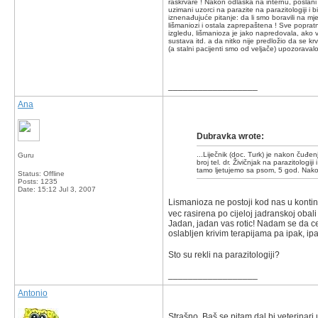
raskrvare ! Nakon odlaska na internu, poslani 
uzimani uzorci na parazite na parazitologiji i
iznenađujuće pitanje: da li smo boravili na m
lišmaniozi i ostala zaprepaštena ! Sve popratn
izgledu, lišmanioza je jako napredovala, ako ve
sustava itd. a da nitko nije predložio da se kr
(a stalni pacijenti smo od veljače) upozoravalo
__________________
Ana
Dubravka wrote:
...Liječnik (doc. Turk) je nakon čuđen
Guru
broj tel. dr. Živičnjak na parazitolo
tamo ljetujemo sa psom, 5 god. Nakon
Status: Offline
Posts: 1235
Date:
15:12 Jul 3, 2007
Lismanioza ne postoji kod nas u kontine
vec rasirena po cijeloj jadranskoj obali (
Jadan, jadan vas rotic! Nadam se da ce
oslabljen krivim terapijama pa ipak, i
Sto su rekli na parazitologiji?
__________________
Antonio
Strašno. Baš se pitam dal bi veterinari 