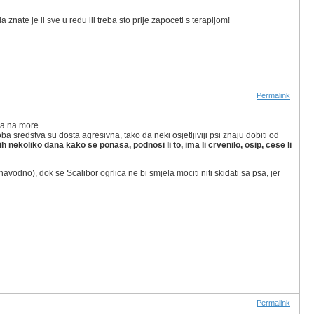
znate je li sve u redu ili treba sto prije zapoceti s terapijom!
Permalink
ka na more.
oba sredstva su dosta agresivna, tako da neki osjetljiviji psi znaju dobiti od
h nekoliko dana kako se ponasa, podnosi li to, ima li crvenilo, osip, cese li
navodno), dok se Scalibor ogrlica ne bi smjela mociti niti skidati sa psa, jer
Permalink