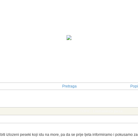
Pretraga
Popi
TOPIC: Lismanioza pasa
iti izlozeni peseki koji idu na more, pa da se prije ljeta informiramo i pokusamo zasti