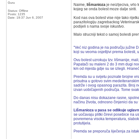
Guru
Naime,
lišmanioza
je neizljeciva, vrl
kojeg se onda bolest moze dalje siriti.
Status: Offline
Posts: 1235
Kod nas ova bolest vise nije tako rijetk
Date:
19:37 Jun 6, 2007
parazitologiju zagrebackog Veterinarsk
podijeli s nama svoje iskustvo.
Malo strucniji tekst o samoj bolesti pr
"Već niz godina je na području južne D
koji su veoma osjetljivi prema bolesti, u
Ovu bolest uzrokuju tzv. lišmanije, mal
Papatači su maleni 2 do 3 mm dugi noćni
km od mjesta gdje su se izlegli. Hraneć
Premda su u svijetu poznate brojne vrst
prisutna u gotovo svim medeiteranskim
sadrže i ovog opasnog parazita. Broj no
izvan uobičajenih područja. Tome svakak
Do danas nisu dokazane rasne, spolne n
načinu života, odnosno činjenici da su t
Lišmanioza u pasa se odlikuje uglavn
se uočavaju plitki čirevi posebice na u
povremena visoka temperatura, slabokrv
protutijela.
Premda se preporuča liječenja za istakn