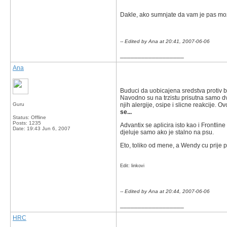
Dakle, ako sumnjate da vam je pas mozda 
-- Edited by Ana at 20:41, 2007-06-06
__________________
Ana
Buduci da uobicajena sredstva protiv b
Navodno su na trzistu prisutna samo dv
Guru
njih alergije, osipe i slicne reakcije
se...
Status: Offline
Posts: 1235
Advantix se aplicira isto kao i Frontlin
Date:
19:43 Jun 6, 2007
djeluje samo ako je stalno na psu.
Eto, toliko od mene, a Wendy cu prije 
Edit: linkovi
-- Edited by Ana at 20:44, 2007-06-06
__________________
HRC