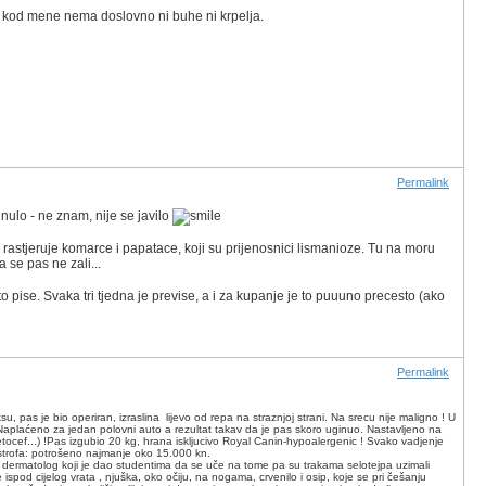
ara kod mene nema doslovno ni buhe ni krpelja.
Permalink
nulo - ne znam, nije se javilo
 rastjeruje komarce i papatace, koji su prijenosnici lismanioze. Tu na moru
 se pas ne zali...
to pise. Svaka tri tjedna je previse, a i za kupanje je to puuuno precesto (ako
Permalink
u, pas je bio operiran, izraslina lijevo od repa na straznjoj strani. Na srecu nije maligno ! U
. Naplaćeno za jedan polovni auto a rezultat takav da je pas skoro uginuo. Nastavljeno na
Ketocef...) !Pas izgubio 20 kg, hrana iskljucivo Royal Canin-hypoalergenic ! Svako vadjenje
katastrofa: potrošeno najmanje oko 15.000 kn.
zvan dermatolog koji je dao studentima da se uče na tome pa su trakama selotejpa uzimali
 ispod cijelog vrata , njuška, oko očiju, na nogama, crvenilo i osip, koje se pri češanju