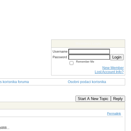
Members Login
Username
Login
Password
Remember Me
New Member
Lost Account Info?
s korisnika foruma
Osobni podaci korisnika
Start A New Topic
Reply
Permalink
titi...