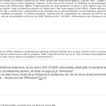
na Kliniku za zarazne bolesti da se uzme uzorak radi mogućnosti gljivica ! Liječnik (doc. Turk)je n
 bio u čudu kad je dobio negativan odgovor. Jučer nam je dao broj tel. dr. Živičnjak na parazitolog
jestima oko Dubrovnika, Mljeta? Odgovorili smo da tamo ljetujemo sa psom, 5 god. Nakon toga nas 
e pojave i opis te bolesti ja nalazim na našem psu ! Ne znam kakav će biti ishod, očajna sam,jer 
ć nije u završnj fazi ! Zaprepaštava me pomisao da su vrhunski liječnici na Vet.fakultetu mjesecima li
v analizira na parazite. O svakom pregledu, vađenju krvi itd. naplaćivalo se najmanje od 460 kn nada
 nas se da podmirimo račun jer su dobili "jezikovu juhu" od šefa ! Jednostavno sam šokirana,a nažalos
ja na količinu lijekova i dugotrajnost uzimanja postavio pitanje da li su psu uzimani uzorci na par
giji i danas vodimo psa k njoj na pregled. Želim napomenuti da nam je dr. Turk postavio iznenađujuć
 toga nas je uputio na pregled za lišmaniozu!!!! ...
ntalnim krajevima, ali da vetovi JOS UVIJEK zaboravljaju pitati gdje im pacijenti lj
i na talijanskoj strani!), ali dolje na jugu joj je "domovina".
 se ipak izvuci. Znam da je lismanioza neizljeciva, ali i da se moze drzati pod kon
pak... mozda jos nije PREkasno!
u Dubrovniku poslali psa na test na parazite...