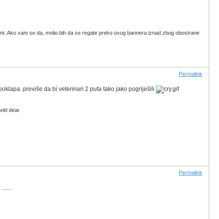
ccount. Ako vam se da, molio bih da se regate preko ovog bannera iznad zbog obostrane
Permalink
oklapa..previše da bi veterinari 2 puta tako jako pogriješili
old dear.
Permalink
.....