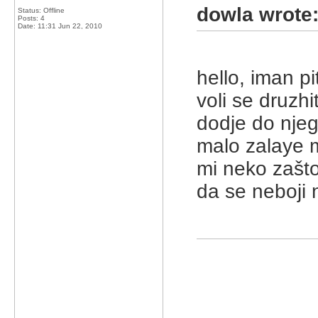
dowla wrote
Status: Offline
Posts: 4
Date:
11:31 Jun 22, 2010
hello, iman pit
voli se druzhi
dodje do njega
malo zalaye m
mi neko zašto 
da se neboji 