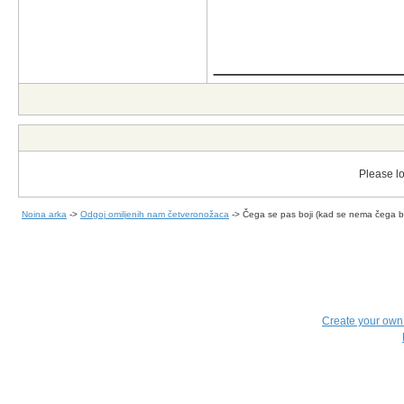
_____________
Please lo
Noina arka
->
Odgoj omiljenih nam četveronožaca
->
Čega se pas boji (kad se nema čega bo
Create your ow