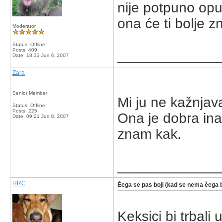
nije potpuno opu
ona će ti bolje zn
Moderator
Status: Offline
Posts: 409
_____________
Date:
18:33 Jun 6, 2007
Zara
Senior Member
Mi ju ne kažnjav
Status: Offline
Posts: 225
Ona je dobra inač
Date:
09:21 Jun 8, 2007
znam kak.
_____________
HRC
Èega se pas boji (kad se nema èega b
Keksici bi trbali uv