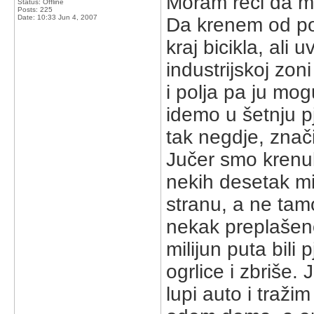
Moram reći da me
Status: Offline
Posts: 225
Date:
10:33 Jun 4, 2007
Da krenem od po
kraj bicikla, ali 
industrijskoj zoni
i polja pa ju mog
idemo u šetnju p
tak negdje, znač
Jučer smo krenul
nekih desetak mi
stranu, a ne tam
nekak preplašen
milijun puta bili
ogrlice i zbriše.
lupi auto i traž