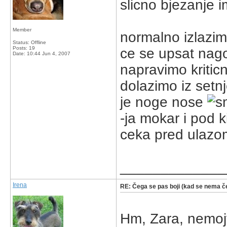
slicno bjezanje i
Member
normalno izlazimo
Status: Offline
Posts: 19
ce se upsat nago 
Date:
10:44 Jun 4, 2007
napravimo kritic
dolazimo iz setnj
je noge nose
-ja mokar i pod 
ceka pred ulazo
_____________
Irena
RE: Čega se pas boji (kad se nema če
Hm, Zara, nemojt