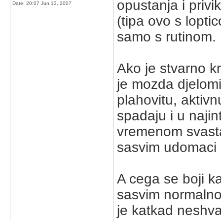
opustanja i privi
Date:
20:07 Jun 13, 2007
(tipa ovo s lopti
samo s rutinom. 
Ako je stvarno k
je mozda djelomi
plahovitu, aktivn
spadaju i u najin
vremenom svasta
sasvim udomaci i
A cega se boji ka
sasvim normalno -
je katkad neshvat