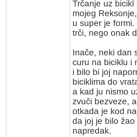
Trčanje uz bicik
mojeg Reksonje, 
u super je formi
trči, nego onak 
Inače, neki dan s
curu na biciklu i
i bilo bi joj napo
biciklima do vrata
a kad ju nismo uz
zvuči bezveze, al
otkada je kod nas
da joj je bilo ža
napredak.