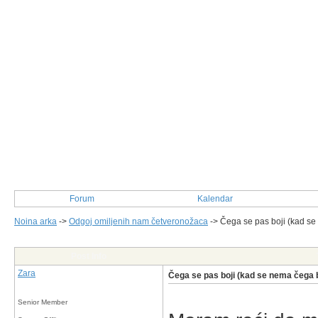
Forum
Kalendar
Noina arka
->
Odgoj omiljenih nam četveronožaca
->
Čega se pas boji (kad se
Post Info
Zara
Čega se pas boji (kad se nema čega b
Senior Member