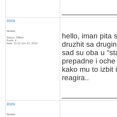
_____________
dowla
Newbie
hello, iman pita s
Status: Offline
Posts: 4
druzhit sa drugin
Date:
11:22 Jun 22, 2010
sad su oba u "sta
prepadne i oche p
kako mu to izbit 
reagira..
_____________
dowla
Newbie