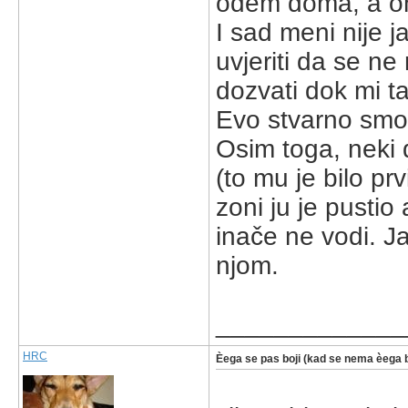
odem doma, a o
I sad meni nije j
uvjeriti da se n
dozvati dok mi ta
Evo stvarno smo 
Osim toga, neki d
(to mu je bilo prv
zoni ju je pustio
inače ne vodi. J
njom.
_____________
HRC
Èega se pas boji (kad se nema èega b