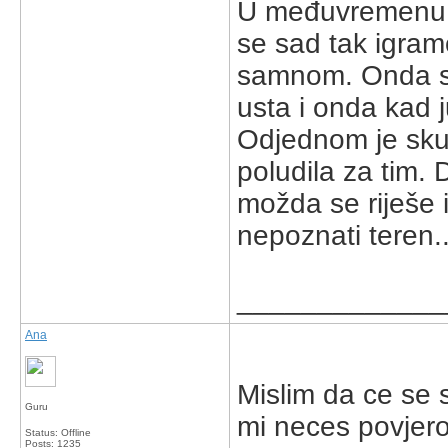
U međuvremenu na
se sad tak igramo
samnom. Onda sam
usta i onda kad j
Odjednom je skuži
poludila za tim. 
možda se riješe 
nepoznati teren..
_____________
Ana
Mislim da ce se 
Guru
mi neces povjerov
Status: Offline
Posts: 1235